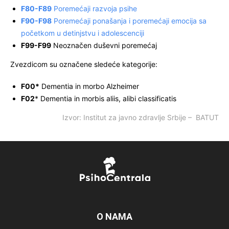
F80-F89
Poremećaji razvoja psihe
F90-F98
Poremećaji ponašanja i poremećaji emocija sa
početkom u detinjstvu i adolescenciji
F99-F99
Neoznačen duševni poremećaj
Zvezdicom su označene sledeće kategorije:
F00*
Dementia in morbo Alzheimer
F02
* Dementia in morbis aliis, alibi classificatis
Izvor: Institut za javno zdravlje Srbije – BATUT
O NAMA