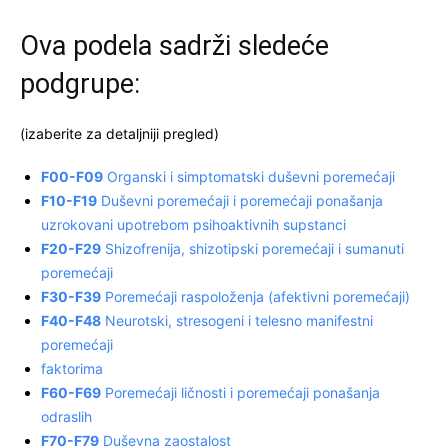
Ova podela sadrži sledeće
podgrupe:
(izaberite za detaljniji pregled)
F00-F09
Organski i simptomatski duševni poremećaji
F10-F19
Duševni poremećaji i poremećaji ponašanja
uzrokovani upotrebom psihoaktivnih supstanci
F20-F29
Shizofrenija, shizotipski poremećaji i sumanuti
poremećaji
F30-F39
Poremećaji raspoloženja (afektivni poremećaji)
F40-F48
Neurotski, stresogeni i telesno manifestni
poremećaji
faktorima
F60-F69
Poremećaji ličnosti i poremećaji ponašanja
odraslih
F70-F79
Duševna zaostalost