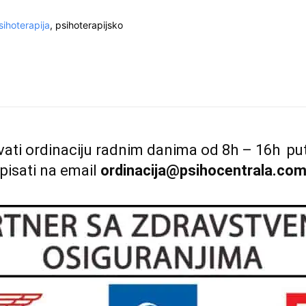
sihoterapija
, psihoterapijsko
ati ordinaciju radnim danima od 8h – 16h pu
pisati na email
ordinacija@psihocentrala.co