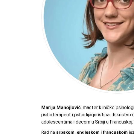
Marija Manojlović
, master kliničke psihologi
psihoterapeut i pshodijagnostičar. Iskustvo u
adolescentima i decom u Srbiji u Francuskoj.
Rad na
srpskom
,
engleskom
i
francuskom
jez