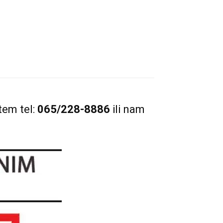
tem tel:
065/228-8886
ili nam
m