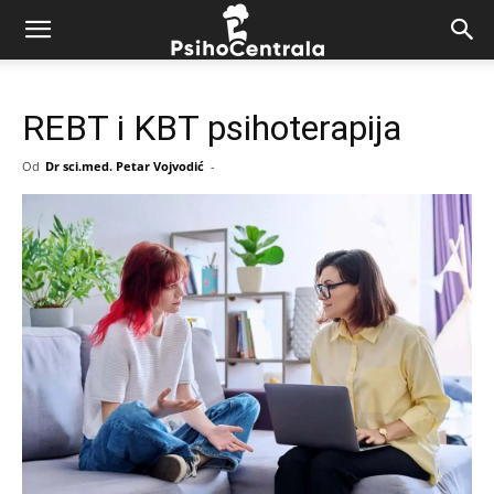
REBT i KBT psihoterapija
Od
Dr sci.med. Petar Vojvodić
-