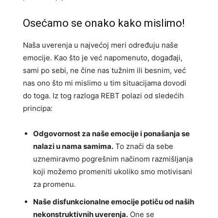
Osećamo se onako kako mislimo!
Naša uverenja u najvećoj meri određuju naše
emocije. Kao što je već napomenuto, događaji,
sami po sebi, ne čine nas tužnim ili besnim, već
nas ono što mi mislimo u tim situacijama dovodi
do toga. Iz tog razloga REBT polazi od sledećih
principa:
Odgovornost za naše emocije i ponašanja se
nalazi u nama samima.
To znači da sebe
uznemiravmo pogrešnim načinom razmišljanja
koji možemo promeniti ukoliko smo motivisani
za promenu.
Naše disfunkcionalne emocije potiču od naših
nekonstruktivnih uverenja.
One se