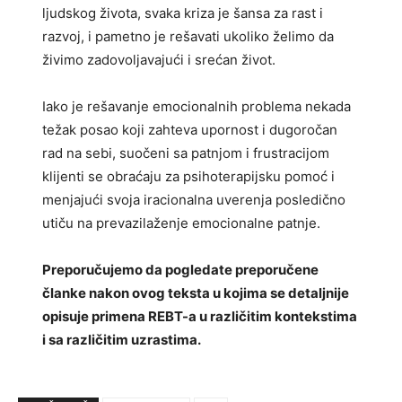
ljudskog života, svaka kriza je šansa za rast i
razvoj, i pametno je rešavati ukoliko želimo da
živimo zadovoljavajući i srećan život.
Iako je rešavanje emocionalnih problema nekada
težak posao koji zahteva upornost i dugoročan
rad na sebi, suočeni sa patnjom i frustracijom
klijenti se obraćaju za psihoterapijsku pomoć i
menjajući svoja iracionalna uverenja posledično
utiču na prevazilaženje emocionalne patnje.
Preporučujemo da pogledate preporučene
članke nakon ovog teksta u kojima se detaljnije
opisuje primena REBT-a u različitim kontekstima
i sa različitim uzrastima.