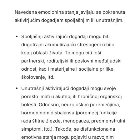
Navedena emocionlna stanja javljaju se pokrenuta
aktivirjućim događjem spoljašnjim ili unutrašnjim.
Spoljašnji aktivirajući događaji mogu biti
dugotrajni akumulirajuću stresogeni u bilo
kojoj oblasti života. To mogu biti loši
partnerski, roditeljski ili poslovni međuljudski
odnosi, kao i materijalne i socijalne prilike,
školovanje, itd.
Unutrašnji aktivirajući događaji mogu svoje
poreklo imati u akutnoj ili hroničnoj organskoj
bolesti. Odnosno, neurološkim poremećjima,
hormonlnom disbalansu (poremećj funkcije
rada štitne žlezde, menopauza, predmenstrulni
simptomi, itd.). Takođe, se disfunkcionalna
emotivna stanja mogu pojaviti u razvojnim