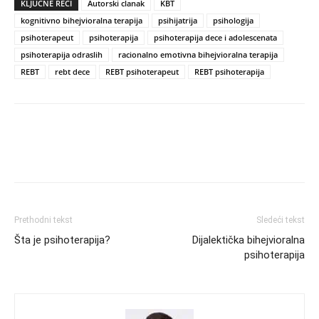
KLJUČNE REČI
Autorski clanak
KBT
kognitivno bihejvioralna terapija
psihijatrija
psihologija
psihoterapeut
psihoterapija
psihoterapija dece i adolescenata
psihoterapija odraslih
racionalno emotivna bihejvioralna terapija
REBT
rebt dece
REBT psihoterapeut
REBT psihoterapija
Prethodni tekst
Sledeći tekst
Šta je psihoterapija?
Dijalektička bihejvioralna
psihoterapija