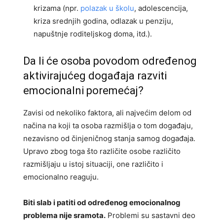
krizama (npr.
polazak u školu
, adolescencija,
kriza srednjih godina, odlazak u penziju,
napuštnje roditeljskog doma, itd.).
Da li će osoba povodom određenog
aktivirajućeg događaja razviti
emocionalni poremećaj?
Zavisi od nekoliko faktora, ali najvećim delom od
načina na koji ta osoba razmišlja o tom događaju,
nezavisno od činjeničnog stanja samog događaja.
Upravo zbog toga što različite osobe različito
razmišljaju u istoj situaciji, one različito i
emocionalno reaguju.
Biti slab i patiti od određenog emocionalnog
problema nije sramota.
Problemi su sastavni deo