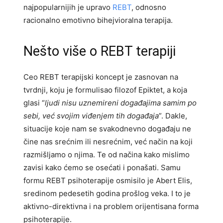
najpopularnijih je upravo
REBT
, odnosno
racionalno emotivno bihejvioralna terapija.
Nešto više o REBT terapiji
Ceo REBT terapijski koncept je zasnovan na
tvrdnji, koju je formulisao filozof Epiktet, a koja
glasi “
ljudi nisu uznemireni događajima samim po
sebi, već svojim viđenjem tih događaja
”. Dakle,
situacije koje nam se svakodnevno događaju ne
čine nas srećnim ili nesrećnim, već način na koji
razmišljamo o njima. Te od načina kako mislimo
zavisi kako ćemo se osećati i ponašati. Samu
formu REBT psihoterapije osmisilo je Abert Elis,
sredinom pedesetih godina prošlog veka. I to je
aktivno-direktivna i na problem orijentisana forma
psihoterapije.