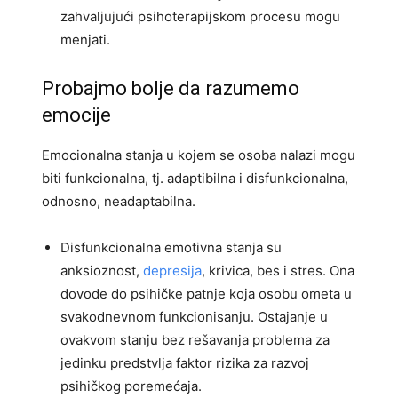
zahvaljujući psihoterapijskom procesu mogu
menjati.
Probajmo bolje da razumemo
emocije
Emocionalna stanja u kojem se osoba nalazi mogu
biti funkcionalna, tj. adaptibilna i disfunkcionalna,
odnosno, neadaptabilna.
Disfunkcionalna emotivna stanja su
anksioznost,
depresija
, krivica, bes i stres. Ona
dovode do psihičke patnje koja osobu ometa u
svakodnevnom funkcionisanju. Ostajanje u
ovakvom stanju bez rešavanja problema za
jedinku predstvlja faktor rizika za razvoj
psihičkog poremećaja.