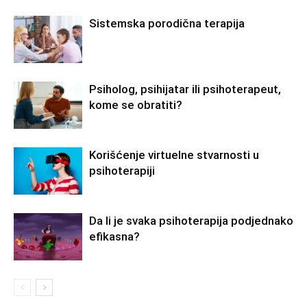
Sistemska porodična terapija
Psiholog, psihijatar ili psihoterapeut,
kome se obratiti?
Korišćenje virtuelne stvarnosti u
psihoterapiji
Da li je svaka psihoterapija podjednako
efikasna?