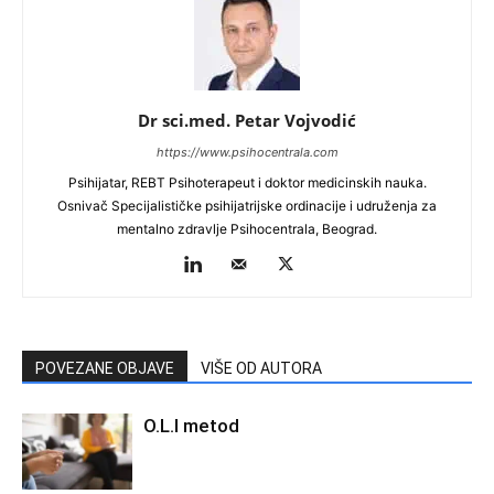
Dr sci.med. Petar Vojvodić
https://www.psihocentrala.com
Psihijatar, REBT Psihoterapeut i doktor medicinskih nauka.
Osnivač Specijalističke psihijatrijske ordinacije i udruženja za
mentalno zdravlje Psihocentrala, Beograd.
POVEZANE OBJAVE
VIŠE OD AUTORA
O.L.I metod