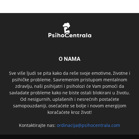
O NAMA
Sve više ljudi se pita kako da reše svoje emotivne, životne i
psihičke probleme. Savremenim pristupom mentalnom
zdravlju, naši psihijatri i psiholozi će Vam pomoći da
savladate probleme kako ne biste ostali blokirani u životu.
Od nesigurnih, uplašenih i nesrećnih postaćete
samopouzdaniji, osećaćete se bolje i novom energijom
koračaćete kroz život!
Kontaktirajte nas:
ordinacija@psihocentrala.com