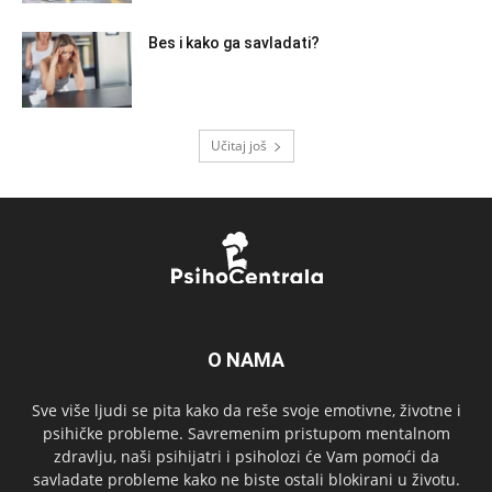
Bes i kako ga savladati?
Učitaj još
O NAMA
Sve više ljudi se pita kako da reše svoje emotivne, životne i
psihičke probleme. Savremenim pristupom mentalnom
zdravlju, naši psihijatri i psiholozi će Vam pomoći da
savladate probleme kako ne biste ostali blokirani u životu.