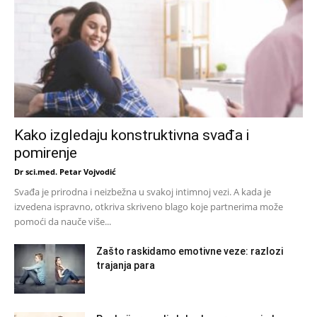
Kako izgledaju konstruktivna svađa i
pomirenje
Dr sci.med. Petar Vojvodić
Svađa je prirodna i neizbežna u svakoj intimnoj vezi. A kada je
izvedena ispravno, otkriva skriveno blago koje partnerima može
pomoći da nauče više...
Zašto raskidamo emotivne veze: razlozi
trajanja para