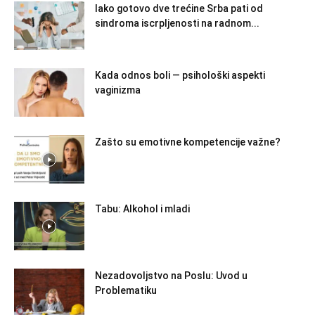
Iako gotovo dve trećine Srba pati od
sindroma iscrpljenosti na radnom...
Kada odnos boli — psihološki aspekti
vaginizma
Zašto su emotivne kompetencije važne?
Tabu: Alkohol i mladi
Nezadovoljstvo na Poslu: Uvod u
Problematiku