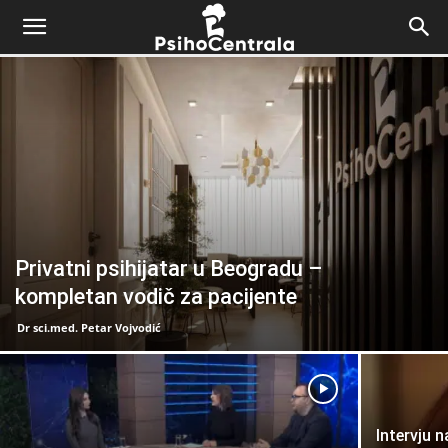
Privatni psihijatar u Beogradu –
kompletan vodič za pacijente
Dr sci.med. Petar Vojvodić
Intervju 