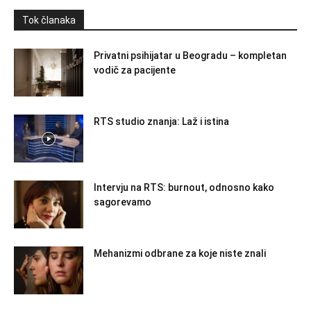
Tok članaka
Privatni psihijatar u Beogradu – kompletan
vodič za pacijente
RTS studio znanja: Laž i istina
Intervju na RTS: burnout, odnosno kako
sagorevamo
Mehanizmi odbrane za koje niste znali