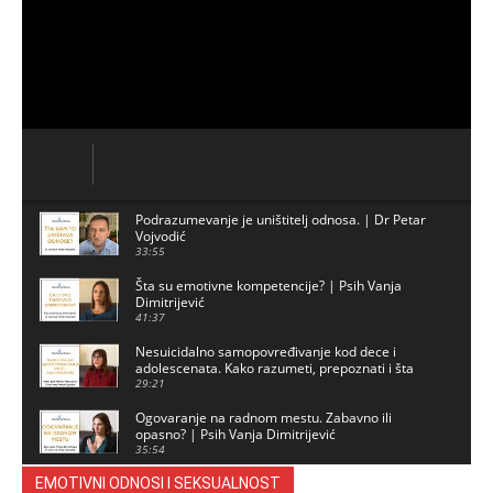
Podrazumevanje je uništitelj odnosa. | Dr Petar
Vojvodić
33:55
Šta su emotivne kompetencije? | Psih Vanja
Dimitrijević
41:37
Nesuicidalno samopovređivanje kod dece i
adolescenata. Kako razumeti, prepoznati i šta
preduzeti?
29:21
Ogovaranje na radnom mestu. Zabavno ili
opasno? | Psih Vanja Dimitrijević
35:54
EMOTIVNI ODNOSI I SEKSUALNOST
Novogodišnji specijal 2023 - analiza bajki i