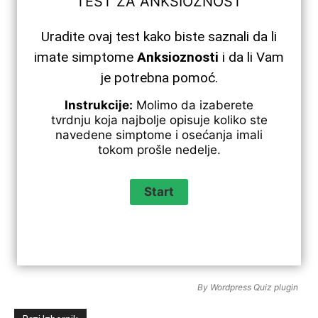
TEST
ZA
ANKSIOZNOST
Uradite ovaj test kako biste saznali da li
imate simptome
Anksioznosti
i da li Vam
je potrebna pomoć.
Instrukcije:
Molimo da izaberete
tvrdnju koja najbolje opisuje koliko ste
navedene simptome i osećanja imali
tokom prošle nedelje.
By
Wordpress Quiz plugin