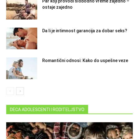
Par koji provodi slobodno vreme zajedno –
ostaje zajedno
Da li je intimnost garancija za dobar seks?
Romantični odnosi: Kako do uspešne veze
DECA ADOLESCENTI I RODITELJSTVO