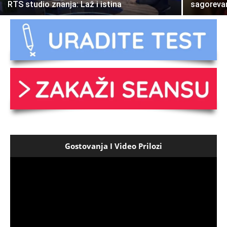
RTS studio znanja: Laž i istina
sagorev
Gostovanja I Video Prilozi