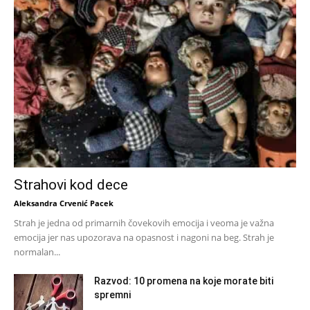
Strahovi kod dece
Aleksandra Crvenić Pacek
Strah je jedna od primarnih čovekovih emocija i veoma je važna
emocija jer nas upozorava na opasnost i nagoni na beg. Strah je
normalan...
Razvod: 10 promena na koje morate biti
spremni