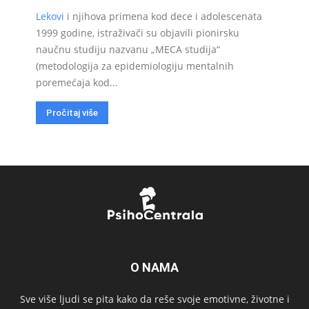
Lekovi
i njihova primena kod dece i adolescenata
1999 godine, istraživači su objavili pionirsku
naučnu studiju nazvanu „MECA studija“
(metodologija za epidemiologiju mentalnih
poremećaja kod...
Pročitaj više
O NAMA
Sve više ljudi se pita kako da reše svoje emotivne, životne i