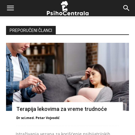
PREPORUČENI ČLANCI
Terapija lekovima za vreme trudnoće
Dr sci.med. Petar Vojvodić
Istraživanja vezana za korišćenje psihijatrijskih