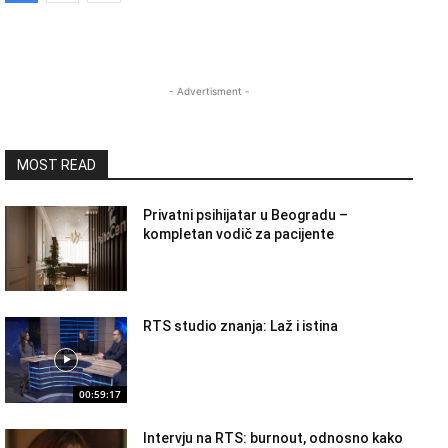
- Advertisment -
MOST READ
Privatni psihijatar u Beogradu –
kompletan vodič za pacijente
RTS studio znanja: Laž i istina
00:59:17
Intervju na RTS: burnout, odnosno kako