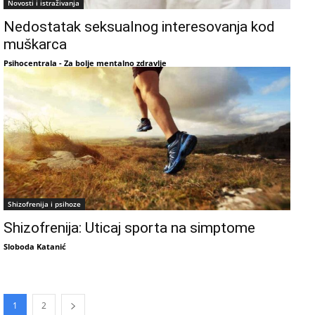
Novosti i istraživanja
Nedostatak seksualnog interesovanja kod
muškarca
Psihocentrala - Za bolje mentalno zdravlje
Shizofrenija i psihoze
Shizofrenija: Uticaj sporta na simptome
Sloboda Katanić
1
2