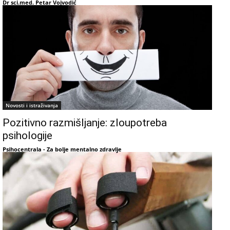
Dr sci.med. Petar Vojvodić
Novosti i istraživanja
Pozitivno razmišljanje: zloupotreba
psihologije
Psihocentrala - Za bolje mentalno zdravlje