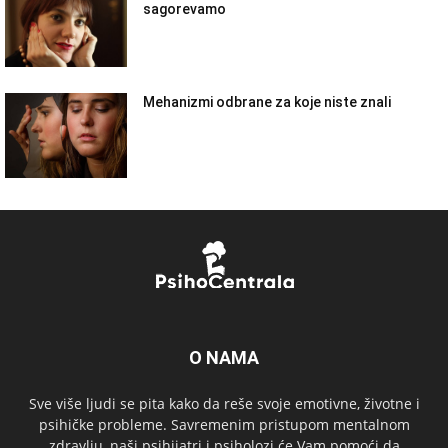
sagorevamo
Mehanizmi odbrane za koje niste znali
O NAMA
Sve više ljudi se pita kako da reše svoje emotivne, životne i
psihičke probleme. Savremenim pristupom mentalnom
zdravlju, naši psihijatri i psiholozi će Vam pomoći da