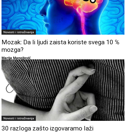
Novosti i istraživanja
Mozak: Da li ljudi zaista koriste svega 10 ℅
mozga?
Marija Manojlović
Novosti i istraživanja
30 razloga zašto izgovaramo laži