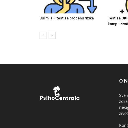
Bulimija – test za procenu rizika
Test za OK
kompulzivn
O 
Sve 
zdra
nesi
život
Kont