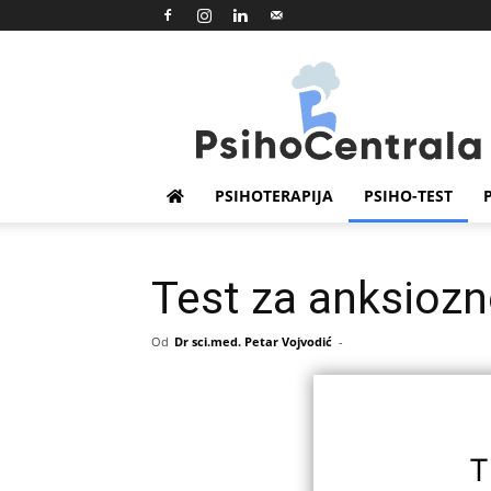
Psihocentrala
PSIHOTERAPIJA
PSIHO-TEST
Test za anksiozn
Od
Dr sci.med. Petar Vojvodić
-
T