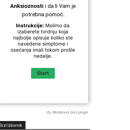
Anksioznosti
i da li Vam je
potrebna pomoć.
Instrukcije:
Molimo da
izaberete tvrdnju koja
najbolje opisuje koliko ste
navedene simptome i
osećanja imali tokom prošle
nedelje.
By
Wordpress Quiz plugin
Brzi Izbornik