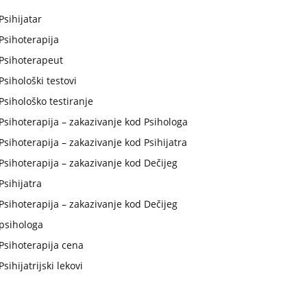
Psihijatar
Psihoterapija
Psihoterapeut
Psihološki testovi
Psihološko testiranje
Psihoterapija – zakazivanje kod Psihologa
Psihoterapija – zakazivanje kod Psihijatra
Psihoterapija – zakazivanje kod Dečijeg
Psihijatra
Psihoterapija – zakazivanje kod Dečijeg
psihologa
Psihoterapija cena
Psihijatrijski lekovi