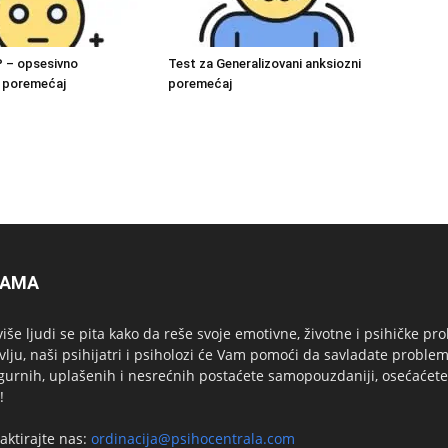
P – opsesivno
Test za Generalizovani anksiozni
i poremećaj
poremećaj
NAMA
više ljudi se pita kako da reše svoje emotivne, životne i psihičk
vlju, naši psihijatri i psiholozi će Vam pomoći da savladate problem
gurnih, uplašenih i nesrećnih postaćete samopouzdaniji, osećaćete
!
aktirajte nas:
ordinacija@psihocentrala.com