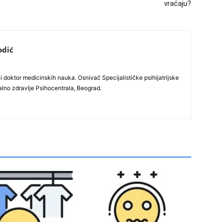
vraćaju?
odić
i doktor medicinskih nauka. Osnivač Specijalističke psihijatrijske
alno zdravlje Psihocentrala, Beograd.