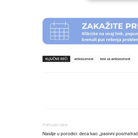
KLJUČNE REČI
anksioznost
test za anksioznost
Podeli
Prethodni tekst
Nasilje u porodici: deca kao ,,pasivni posmatrač