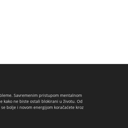
e probleme. Savremenim pristupom mentalnom
e kako ne biste ostali blokirani u životu. Od
 se bolje i novom energijom koračaćete kroz