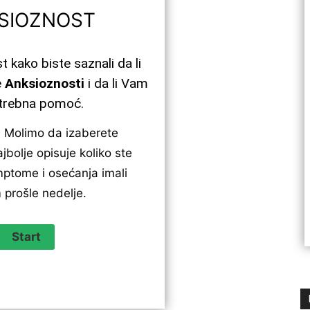
SIOZNOST
t kako biste saznali da li
e
Anksioznosti
i da li Vam
otrebna pomoć.
:
Molimo da izaberete
jbolje opisuje koliko ste
ptome i osećanja imali
 prošle nedelje.