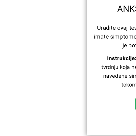
ANK
Uradite ovaj tes
imate simptom
je p
Instrukcije
tvrdnju koja na
navedene sim
tokom