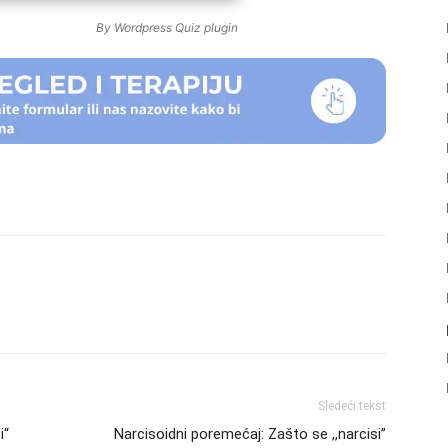
By
Wordpress Quiz plugin
Sledeći tekst
i“
Narcisoidni poremećaj: Zašto se ,,narcisi”