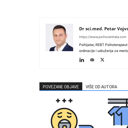
Dr sci.med. Petar Vojv
https://www.psihocentrala.com
Psihijatar, REBT Psihoterapeut 
ordinacije i udruženja za ment
POVEZANE OBJAVE
VIŠE OD AUTORA