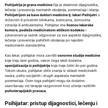
Psihijatrija je grana medicine
čija je delatnost dijagnostika,
lečenje i prevencija mentalnih oboljenja, poremećaja i stanja.
Psihijatrijom se bave doktori medicine tj. lekari Psihijatri
u
državnim ili privatnim klinikama, bolnicama, domovima
zdravlja ili ambulantama. Psihijatar ima
licencu lekarske
komore, podleže medicinskom etičkom kodeksu
i
zdravstveni je radnik odgovoran za sve aspekte dijagnostike,
lečenja i prevencije psihičkih oboljenja po najvišim
medicinskim standardima.
Kao lekar, psihijatar mora završiti
osnovne studije medicine
koje traju šest godina, nakon čega sledi dodatna
specijalizacija iz psihijatrije
koja traje četiri do pet godina.
Tokom obuke, psihijatar stiče znanja iz oblasti medicinskih
nauka, psiho-socijalnih i drugih aspekata mentalnih
poremećaja. Osim toga psihijatri mogu da dodatno
usavršavaju vid terapije razgovorom kroz učenje različitih
psihoterapijskih pravaca
.
Psihijatar: pristup dijagnostici, lečenju i