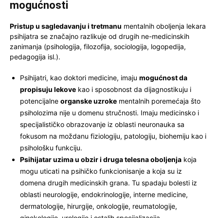
mogućnosti
Pristup u sagledavanju i tretmanu
mentalnih oboljenja lekara
psihijatra se značajno razlikuje od drugih ne-medicinskih
zanimanja (psihologija, filozofija, sociologija, logopedija,
pedagogija isl.).
Psihijatri, kao doktori medicine, imaju
mogućnost da
propisuju lekove
kao i sposobnost da dijagnostikuju i
potencijalne
organske uzroke
mentalnih poremećaja što
psiholozima nije u domenu stručnosti. Imaju medicinsko i
specijalističko obrazovanje iz oblasti neuronauka sa
fokusom na moždanu fiziologiju, patologiju, biohemiju kao i
psihološku funkciju.
Psihijatar uzima u obzir i druga telesna oboljenja
koja
mogu uticati na psihičko funkcionisanje a koja su iz
domena drugih medicinskih grana. Tu spadaju bolesti iz
oblasti neurologije, endokrinologije, interne medicine,
dermatologije, hirurgije, onkologije, reumatologije,
ginekologije, urologije i ostalih specijalizacija.