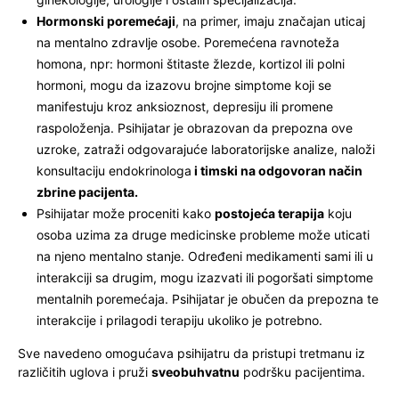
Hormonski poremećaji
, na primer, imaju značajan uticaj
na mentalno zdravlje osobe. Poremećena ravnoteža
homona, npr: hormoni štitaste žlezde, kortizol ili polni
hormoni, mogu da izazovu brojne simptome koji se
manifestuju kroz anksioznost, depresiju ili promene
raspoloženja. Psihijatar je obrazovan da prepozna ove
uzroke, zatraži odgovarajuće laboratorijske analize, naloži
konsultaciju endokrinologa
i timski na odgovoran način
zbrine pacijenta.
Psihijatar može proceniti kako
postojeća terapija
koju
osoba uzima za druge medicinske probleme može uticati
na njeno mentalno stanje. Određeni medikamenti sami ili u
interakciji sa drugim, mogu izazvati ili pogoršati simptome
mentalnih poremećaja. Psihijatar je obučen da prepozna te
interakcije i prilagodi terapiju ukoliko je potrebno.
Sve navedeno omogućava psihijatru da pristupi tretmanu iz
različitih uglova i pruži
sveobuhvatnu
podršku pacijentima.