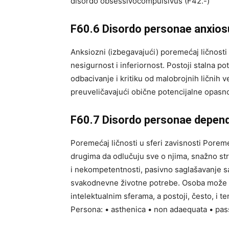
disordo obsessivocompulsivus (F42.-)
F60.6 Disordo personae anxiosu
Anksiozni (izbegavajući) poremećaj ličnosti 
nesigurnost i inferiornost. Postoji stalna p
odbacivanje i kritiku od malobrojnih ličnih v
preuveličavajući obične potencijalne opasnos
F60.7 Disordo personae depen
Poremećaj ličnosti u sferi zavisnosti Poreme
drugima da odlučuju sve o njima, snažno st
i nekompetentnosti, pasivno saglašavanje sa 
svakodnevne životne potrebe. Osoba može p
intelektualnim sferama, a postoji, često, i 
Persona: • asthenica • non adaequata • pass