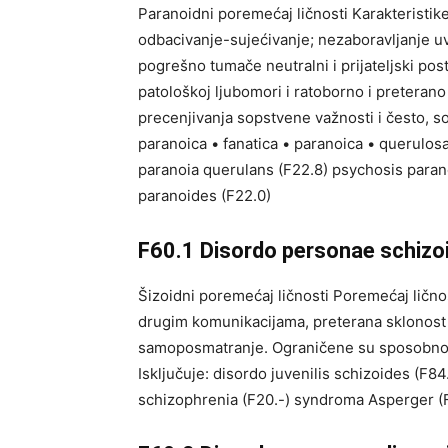
Paranoidni poremećaj ličnosti Karakteristike
odbacivanje-sujećivanje; nezaboravljanje uvr
pogrešno tumače neutralni i prijateljski post
patološkoj ljubomori i ratoborno i preterano
precenjivanja sopstvene važnosti i često, 
paranoica • fanatica • paranoica • querulosa
paranoia querulans (F22.8) psychosis para
paranoides (F22.0)
F60.1 Disordo personae schizo
Šizoidni poremećaj ličnosti Poremećaj ličnos
drugim komunikacijama, preterana sklonost k
samoposmatranje. Ograničene su sposobnosti
Isključuje: disordo juvenilis schizoides (F8
schizophrenia (F20.-) syndroma Asperger (