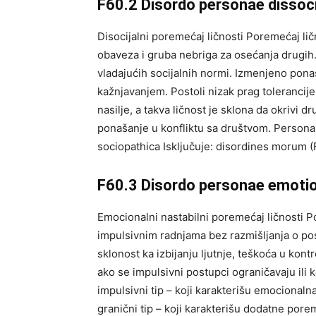
F60.2 Disordo personae dissoci
Disocijalni poremećaj ličnosti Poremećaj lič
obaveza i gruba nebriga za osećanja drugih
vladajućih socijalnih normi. Izmenjeno pona
kažnjavanjem. Postoli nizak prag tolerancije n
nasilje, a takva ličnost je sklona da okrivi dr
ponašanje u konfliktu sa društvom. Persona: 
sociopathica Isključuje: disordines morum (F
F60.3 Disordo personae emotion
Emocionalni nastabilni poremećaj ličnosti Po
impulsivnim radnjama bez razmišljanja o posl
sklonost ka izbijanju ljutnje, teškoća u kon
ako se impulsivni postupci ograničavaju ili 
impulsivni tip – koji karakterišu emocionaln
granični tip – koji karakterišu dodatne pore