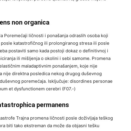
tens non organica
 Poremećaji ličnosti i ponašanja odraslih osoba koji
 posle katastrofičnog ili prolongiranog stresa ili posle
reba postaviti samo kada postoji dokaz o definitivnoj i
ciranja ili mišljenja o okolini i sebi samome. Promena
eelastičnim maladaptivnim ponašanjem, koje nije
na nije direktna posledica nekog drugog duševnog
g duševnog poremećaja. Isključuje: disordines personae
um et dysfunctionem cerebri (F07.-)
atastrophica permanens
astrofe Trajna promena ličnosti posle doživljaja teškog
ora biti tako ekstreman da može da objasni tešku