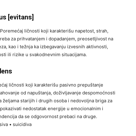
s [evitans]
Poremećaj ličnosti koji karakterišu napetost, strah,
otreba za prihvatanjem i dopadanjem, preosetljivost na
eza, kao i težnja ka izbegavanju izvesnih aktivnosti,
ti ili rizike u svakodnevnim situacijama.
dens
ćaj ličnosti koji karakterišu pasivno prepuštanje
rahovanje od napuštanja, doživljavanje despomoćnosti
željama starijih i drugih osoba i nedovoljna briga za
okazivati nedostatak energije u emocionalnim i
tendencija da se odgovornost prebaci na druge.
iva • suicidiva