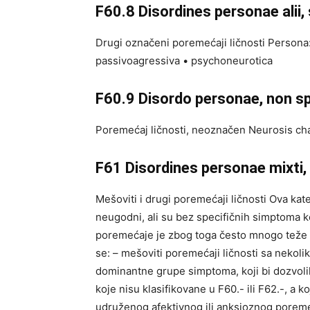
F60.8 Disordines personae alii, 
Drugi označeni poremećaji ličnosti Persona: 
passivoagressiva • psychoneurotica
F60.9 Disordo personae, non sp
Poremećaj ličnosti, neoznačen Neurosis c
F61 Disordines personae mixti, e
Mešoviti i drugi poremećaji ličnosti Ova kat
neugodni, ali su bez specifičnih simptoma k
poremećaje je zbog toga često mnogo teže d
se: – mešoviti poremećaji ličnosti sa nekolik
dominantne grupe simptoma, koji bi dozvoli
koje nisu klasifikovane u F60.- ili F62.-, a
udruženog afektivnog ili anksioznog poremeć