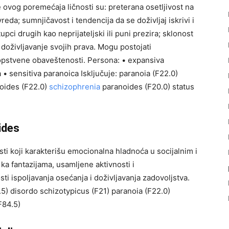
 ovog poremećaja ličnosti su: preterana osetljivost na
eda; sumnjičavost i tendencija da se doživljaj iskrivi i
upci drugih kao neprijateljski ili puni prezira; sklonost
 doživljavanje svojih prava. Mogu postojati
sopstvene obaveštenosti. Persona: • expansiva
 • sensitiva paranoica Isključuje: paranoia (F22.0)
noides (F22.0)
schizophrenia
paranoides (F20.0) status
ides
ti koji karakterišu emocionalna hladnoća u socijalnim i
a fantazijama, usamljene aktivnosti i
 ispoljavanja osećanja i doživljavanja zadovoljstva.
4.5) disordo schizotypicus (F21) paranoia (F22.0)
F84.5)