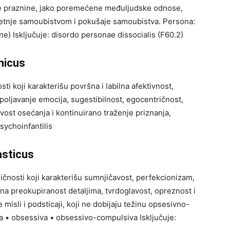
nje praznine, jako poremećene međuljudske odnose,
retnje samoubistvom i pokušaje samoubistva. Persona:
ne) Isključuje: disordo personae dissocialis (F60.2)
nicus
ti koji karakterišu površna i labilna afektivnost,
poljavanje emocija, sugestibilnost, egocentričnost,
vost osećanja i kontinuirano traženje priznanja,
sychoinfantilis
asticus
ičnosti koji karakterišu sumnjičavost, perfekcionizam,
na preokupiranost detaljima, tvrdoglavost, opreznost i
 misli i podsticaji, koji ne dobijaju težinu opsesivno-
a • obsessiva • obsessivo-compulsiva Isključuje: