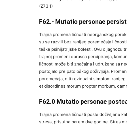
(Z73.1)
F62.- Mutatio personae persis
Trajna promena ličnosti neorganskog porekla
su se razvili bez ranijeg poremećaja ličnosti
teške psihijatrijske bolesti. Ovu dijagnozu t
trajnoj promeni obrasca percipiranja, komuni
ličnosti može biti značajna i udružena sa n
postojalo pre patološkog doživljaja. Prome
poremećaja, niti rezidualni simptom ranije
et disordines morum propter morbum, damn
F62.0 Mutatio personae postc
Trajna promena ličnosti posle doživljene kat
stresa, prisutna barem dve godine. Stres m