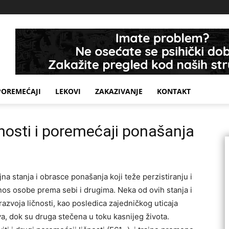
POREMEĆAJI
LEKOVI
ZAKAZIVANJE
KONTAKT
nosti i poremećaji ponašanja
a stanja i obrasce ponašanja koji teže perzistiranju i
odnos osobe prema sebi i drugima. Neka od ovih stanja i
azvoja ličnosti, kao posledica zajedničkog uticaja
tva, dok su druga stečena u toku kasnijeg života.