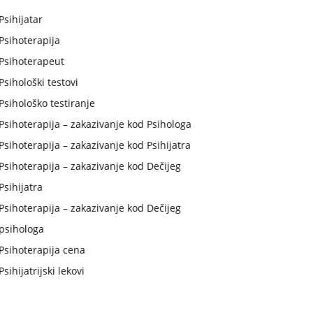
Psihijatar
Psihoterapija
Psihoterapeut
Psihološki testovi
Psihološko testiranje
Psihoterapija – zakazivanje kod Psihologa
Psihoterapija – zakazivanje kod Psihijatra
Psihoterapija – zakazivanje kod Dečijeg
Psihijatra
Psihoterapija – zakazivanje kod Dečijeg
psihologa
Psihoterapija cena
Psihijatrijski lekovi