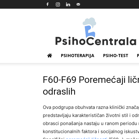
Psihocentrala
PSIHOTERAPIJA
PSIHO-TEST
F60-F69 Poremećaji lič
odraslih
Ova podgrupa obuhvata razna klinički značajn
predstavljaju karakterističan životni stil i 
obrasci ponašanja nastaju u ranom periodu r
konstitucionalnih faktora i socijalnog iskus