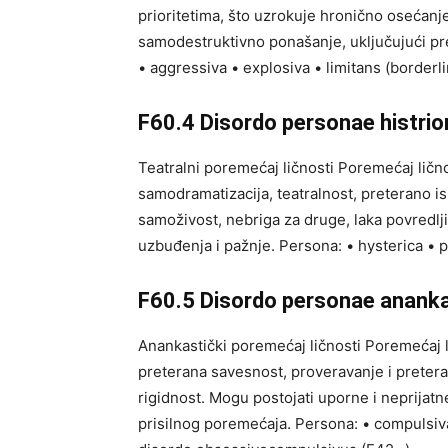
prioritetima, što uzrokuje hronično oseća
samodestruktivno ponašanje, uključujući p
• aggressiva • explosiva • limitans (borderli
F60.4 Disordo personae histrio
Teatralni poremećaj ličnosti Poremećaj ličnos
samodramatizacija, teatralnost, preterano is
samoživost, nebriga za druge, laka povredlji
uzbuđenja i pažnje. Persona: • hysterica • p
F60.5 Disordo personae anank
Anankastički poremećaj ličnosti Poremećaj l
preterana savesnost, proveravanje i pretera
rigidnost. Mogu postojati uporne i neprijatne
prisilnog poremećaja. Persona: • compulsiv