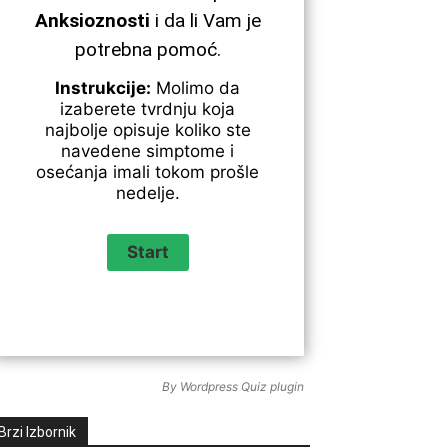
Anksioznosti
i da li Vam je
potrebna pomoć.
Instrukcije:
Molimo da
izaberete tvrdnju koja
najbolje opisuje koliko ste
navedene simptome i
osećanja imali tokom prošle
nedelje.
By
Wordpress Quiz plugin
Brzi Izbornik