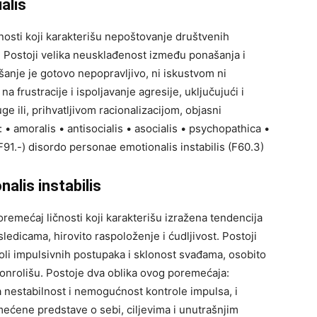
alis
nosti koji karakterišu nepoštovanje društvenih
. Postoji velika neusklađenost između ponašanja i
šanje je gotovo nepopravljivo, ni iskustvom ni
a frustracije i ispoljavanje agresije, uključujući i
uge ili, prihvatljivom racionalizacijom, objasni
• amoralis • antisocialis • asocialis • psychopathica •
91.-) disordo personae emotionalis instabilis (F60.3)
alis instabilis
remećaj ličnosti koji karakterišu izražena tendencija
edicama, hirovito raspoloženje i ćudljivost. Postoji
troli impulsivnih postupaka i sklonost svađama, osobito
konrolišu. Postoje dva oblika ovog poremećaja:
a nestabilnost i nemogućnost kontrole impulsa, i
mećene predstave o sebi, ciljevima i unutrašnjim