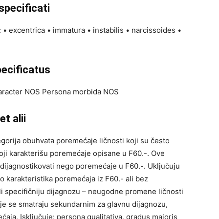
specificati
• excentrica • immatura • instabilis • narcissoides •
ecificatus
haracter NOS Persona morbida NOS
t alii
egorija obuhvata poremećaje ličnosti koji su često
oji karakterišu poremećaje opisane u F60.-. Ove
ijagnostikovati nego poremećaje u F60.-. Uključuju
o karakteristika poremećaja iz F60.- ali bez
li specifičniju dijagnozu – neugodne promene ličnosti
 koje se smatraju sekundarnim za glavnu dijagnozu,
aja. Isključuje: persona qualitativa, gradus majoris