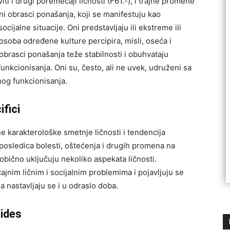
ti i drugi poremećaji ličnosti (F61.-), i trajne promene
jni obrasci ponašanja, koji se manifestuju kao
ocijalne situacije. Oni predstavljaju ili ekstreme ili
osoba određene kulture percipira, misli, oseća i
obrasci ponašanja teže stabilnosti i obuhvataju
nkcionisanja. Oni su, često, ali ne uvek, udruženi sa
og funkcionisanja.
fici
ne karakterološke smetnje ličnosti i tendencija
posledica bolesti, oštećenja i drugih promena na
obično uključuju nekoliko aspekata ličnosti.
jnim ličnim i socijalnim problemima i pojavljuju se
a nastavljaju se i u odraslo doba.
ides