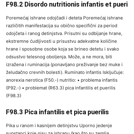
F98.2 Disordo nutritionis infantis et pueri
Poremećaj ishrane odojčadi i deteta Poremećaj ishrane
različitih manifestacija su obično specifični za period
odojčeta i ranog detinjstva. Prisutni su odbijanje hrane,
ekstremne ćudljivosti u prisustvu adekvatne količine
hrane i sposobne osobe koja se brineo detetu i svako
odsustvo telesnog oboljenja. Može, a ne mora, biti
izražena i ruminacija (ponavljano preživanje bez muke i
želudačno crevnih bolesti). Ruminato infantis Isključuje:
anorexia nerotica (F50.-) nutritio: • problema infantis
(P92.-) • problemat (R63.3) pica infantilis et puerilis
(F98.3)
F98.3 Pica infantilis et pica puerilis
Pika u ranom i kasnijem detinjstvu Uporno jedenje
supstanci koje nisu za ishranu (kao što su zemlja,