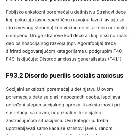
Fobijsko anksiozni poremećaj u detinjstvu Strahovi dece
koji pokazuju jasnu specifičnu razvojnu fazu i javljaju se
(do izvesnog stepena) kod većine dece, ali nisu normalni
u stepenu. Druge strahove kod dece ali koji nisu normalni
deo psihosocijalnog razvoja (npr. Agorafobija) treba
šifrirati odgovarajućom kategorijama u podgrupim F40-
F49. Isključuje: Disordo anxiosus generalisatus (F41.1)
F93.2 Disordo puerilis socialis anxiosus
Socijalni anksiozni poremećaj u detinjstvu U ovom
poremećaju dete se plaši nepoznatih osoba, ispoljava
određeni stepen socijalnog opreza ili anksioznosti pri
susretanju sa novim, nepoznatim ili socijalno
zastrašujućom situacijama. Ovu kategoriju treba
upotrebljavati samo kada se strahovi jave u ranom