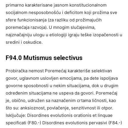
primarno karakterisane jasnom konstitucionalnom
socijalnom nesposobnošću i deficitom koji prožima sve
sfere funkcionisanja (za razliku od prožimajućih
poremećaja razvoja). U mnogim slučajevima,
najznačajniju ulogu u etiologiji igraju teške izopačenosti u
sredini i oskudice.
F94.0 Mutismus selectivus
Probiračka nemost Poremećaj karakteriše selektivan
govor, uglavnom uslovljen emocijama, pa dete ispoljava
govorne sposobnosti u nekim situacijama, dok u drugim
određenim situacijama ne uspeva da govori. Poremećaj
je, obično, udružen sa naznačenim crtama ličnosti, kao
što su: anksioznost, povlačenje, senzitivnost ili otpor.
Isključuje: Disordines evolutionis orationis et linquae
specificati (F80.-) Disordines evolutionis pervasivi (F84.-)