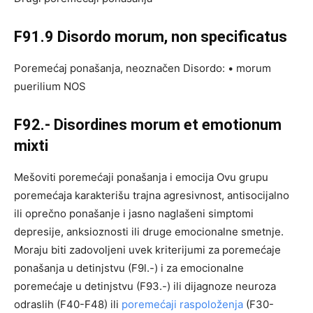
F91.9 Disordo morum, non specificatus
Poremećaj ponašanja, neoznačen Disordo: • morum
puerilium NOS
F92.- Disordines morum et emotionum
mixti
Mešoviti poremećaji ponašanja i emocija Ovu grupu
poremećaja karakterišu trajna agresivnost, antisocijalno
ili oprečno ponašanje i jasno naglašeni simptomi
depresije, anksioznosti ili druge emocionalne smetnje.
Moraju biti zadovoljeni uvek kriterijumi za poremećaje
ponašanja u detinjstvu (F9l.-) i za emocionalne
poremećaje u detinjstvu (F93.-) ili dijagnoze neuroza
odraslih (F40-F48) ili
poremećaji raspoloženja
(F30-