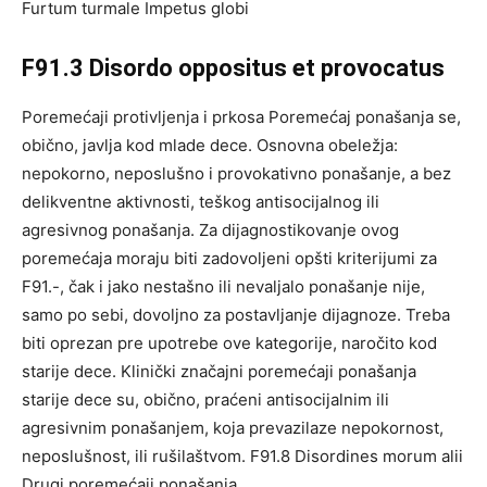
Furtum turmale Impetus globi
F91.3 Disordo oppositus et provocatus
Poremećaji protivljenja i prkosa Poremećaj ponašanja se,
obično, javlja kod mlade dece. Osnovna obeležja:
nepokorno, neposlušno i provokativno ponašanje, a bez
delikventne aktivnosti, teškog antisocijalnog ili
agresivnog ponašanja. Za dijagnostikovanje ovog
poremećaja moraju biti zadovoljeni opšti kriterijumi za
F91.-, čak i jako nestašno ili nevaljalo ponašanje nije,
samo po sebi, dovoljno za postavljanje dijagnoze. Treba
biti oprezan pre upotrebe ove kategorije, naročito kod
starije dece. Klinički značajni poremećaji ponašanja
starije dece su, obično, praćeni antisocijalnim ili
agresivnim ponašanjem, koja prevazilaze nepokornost,
neposlušnost, ili rušilaštvom. F91.8 Disordines morum alii
Drugi poremećaji ponašanja