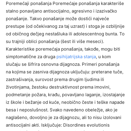
Poremećaji ponašanja Poremećaje ponašanja karakteriše
stalno ponavljano antisocijalno, agresivno i izazivačko
ponašanje. Takvo ponašanje može dostići najveće
prestupe (od očekivanog za taj uzrast) i stoga je ozbiljnije
od običnog dečjeg nestašluka ili adolescentnog bunta. To
su trajniji oblici ponašanja (šest ili više meseci).
Karakteristike poremećaja ponašanja, takođe, mogu biti
simptomatične za druga
psihijatrijska stanja
, u kom
slučaju se šifrira osnovna dijagnoza. Primeri ponašanja
na kojima se zasniva dijagnoza uključuju: preterane tuče,
zastrašivanja, surovost prema drugim ljudima ili
životinjama, žestoku destruktivnost prema imovini,
podmetanje požara, krađu, povavljano laganje, izostajanje
iz škole i bežanje od kuće, neobično česte i teške napade
besa i neposlušnost. Svako navedeno obeležje, ako je
naglašeno, dovoljno je za dijagnozu, ali to nisu izolovani
antisocijalni akti. Isključuje: Disordines evolutionis