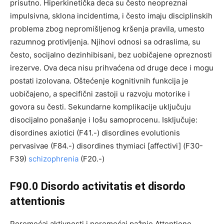
prisutno. Hiperkinetička deca su često neopreznai
impulsivna, sklona incidentima, i često imaju disciplinskih
problema zbog nepromišljenog kršenja pravila, umesto
razumnog protivljenja. Njihovi odnosi sa odraslima, su
često, socijalno dezinhibisani, bez uobičajene opreznosti
irezerve. Ova deca nisu prihvaćena od druge dece i mogu
postati izolovana. Oštećenje kognitivnih funkcija je
uobičajeno, a specifični zastoji u razvoju motorike i
govora su česti. Sekundarne komplikacije uključuju
disocijalno ponašanje i lošu samoprocenu. Isključuje:
disordines axiotici (F41.-) disordines evolutionis
pervasivae (F84.-) disordines thymiaci [affectivi] (F30-
F39)
schizophrenia
(F20.-)
F90.0 Disordo activitatis et disordo
attentionis
Poremećaj aktivnosti i poremećaj pažnje Attentione