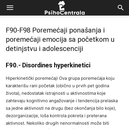
F90-F98 Poremećaji ponašanja i
poremećaji emocija sa početkom u
detinjstvu i adolescenciji
F90.- Disordines hyperkinetici
Hiperkinetički poremećaji Ova grupa poremećaja koju
karakterišu rani početak (obično u prvih pet godina
života), nedostatak istrajnosti u aktivnostima koje
zahtevaju kognitivno angažovanje i tendencija prelaska
sa jedne aktivnosti na drugu (bez okončanja bilo koje),
dezorganizacije, loša kontrola pokreta i preterana
aktivnost. Nekoliko drugih nenormalnosti može biti