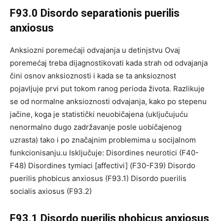
F93.0 Disordo separationis puerilis
anxiosus
Anksiozni poremećaji odvajanja u detinjstvu Ovaj
poremećaj treba dijagnostikovati kada strah od odvajanja
čini osnov anksioznosti i kada se ta anksioznost
pojavljuje prvi put tokom ranog perioda života. Razlikuje
se od normalne anksioznosti odvajanja, kako po stepenu
jačine, koga je statistički neuobičajena (uključujuću
nenormalno dugo zadržavanje posle uobičajenog
uzrasta) tako i po značajnim problemima u socijalnom
funkcionisanju.u Isključuje: Disordines neurotici (F40-
F48) Disordines tymiaci [affectivi] (F30-F39) Disordo
puerilis phobicus anxiosus (F93.1) Disordo puerilis
socialis axiosus (F93.2)
F93.1 Disordo puerilis phobicus anxiosus