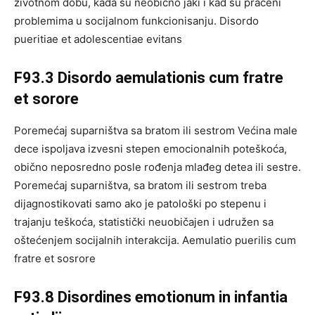
životnom dobu, kada su neobično jaki i kad su praćeni
problemima u socijalnom funkcionisanju. Disordo
pueritiae et adolescentiae evitans
F93.3 Disordo aemulationis cum fratre
et sorore
Poremećaj suparništva sa bratom ili sestrom Većina male
dece ispoljava izvesni stepen emocionalnih poteškoća,
obično neposredno posle rođenja mlađeg detea ili sestre.
Poremećaj suparništva, sa bratom ili sestrom treba
dijagnostikovati samo ako je patološki po stepenu i
trajanju teškoća, statistički neuobičajen i udružen sa
oštećenjem socijalnih interakcija. Aemulatio puerilis cum
fratre et sosrore
F93.8 Disordines emotionum in infantia