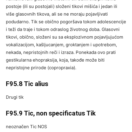
postoje (ili su postojali) složeni tikovi mišića i jedan ili
više glasovnih tikova, ali se ne moraju pojavljivati
podudarno. Tik se obično pogoršava tokom adolescencije
i teži da traje i tokom odraslog životnog doba. Glasovni
tikovi, obično, složeni su sa eksplozivnom pojavljujućom
vokalizacijom, kašljucanjem, groktanjem i upotrebom,
nekada, nepristojnih reči i izraza. Ponekada ovo prati
gestikularna ehopraksija, koja, takođe može biti
nepristojne prirode (copropraxia).
F95.8 Tic alius
Drugi tik
F95.9 Tic, non specificatus Tik
neoznačen Tic NOS