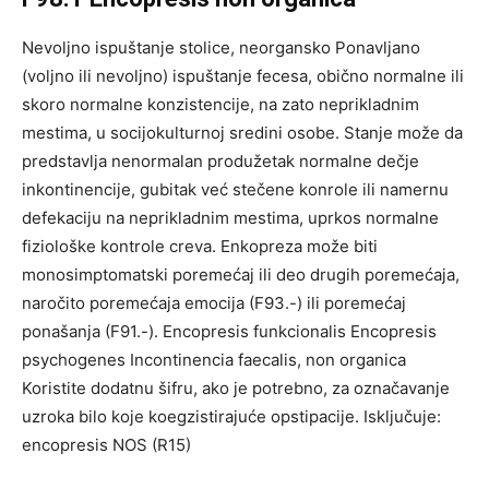
Nevoljno ispuštanje stolice, neorgansko Ponavljano
(voljno ili nevoljno) ispuštanje fecesa, obično normalne ili
skoro normalne konzistencije, na zato neprikladnim
mestima, u socijokulturnoj sredini osobe. Stanje može da
predstavlja nenormalan produžetak normalne dečje
inkontinencije, gubitak već stečene konrole ili namernu
defekaciju na neprikladnim mestima, uprkos normalne
fiziološke kontrole creva. Enkopreza može biti
monosimptomatski poremećaj ili deo drugih poremećaja,
naročito poremećaja emocija (F93.-) ili poremećaj
ponašanja (F91.-). Encopresis funkcionalis Encopresis
psychogenes Incontinencia faecalis, non organica
Koristite dodatnu šifru, ako je potrebno, za označavanje
uzroka bilo koje koegzistirajuće opstipacije. Isključuje:
encopresis NOS (R15)