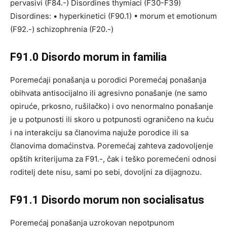
pervasivi (F84.-) Disordines thymiaci (F30-F39)
Disordines: • hyperkinetici (F90.1) • morum et emotionum
(F92.-) schizophrenia (F20.-)
F91.0 Disordo morum in familia
Poremećaji ponašanja u porodici Poremećaj ponašanja
obihvata antisocijalno ili agresivno ponašanje (ne samo
opiruće, prkosno, rušilačko) i ovo nenormalno ponašanje
je u potpunosti ili skoro u potpunosti ograničeno na kuću
i na interakciju sa članovima najuže porodice ili sa
članovima domaćinstva. Poremećaj zahteva zadovoljenje
opštih kriterijuma za F91.-, čak i teško poremećeni odnosi
roditelj dete nisu, sami po sebi, dovoljni za dijagnozu.
F91.1 Disordo morum non socialisatus
Poremećaj ponašanja uzrokovan nepotpunom