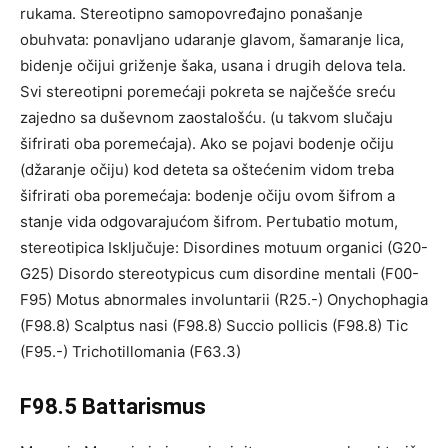
rukama. Stereotipno samopovređajno ponašanje
obuhvata: ponavljano udaranje glavom, šamaranje lica,
bidenje očijui griženje šaka, usana i drugih delova tela.
Svi stereotipni poremećaji pokreta se najčešće sreću
zajedno sa duševnom zaostalošću. (u takvom slučaju
šifrirati oba poremećaja). Ako se pojavi bodenje očiju
(džaranje očiju) kod deteta sa oštećenim vidom treba
šifrirati oba poremećaja: bodenje očiju ovom šifrom a
stanje vida odgovarajućom šifrom. Pertubatio motum,
stereotipica Isključuje: Disordines motuum organici (G20-
G25) Disordo stereotypicus cum disordine mentali (F00-
F95) Motus abnormales involuntarii (R25.-) Onychophagia
(F98.8) Scalptus nasi (F98.8) Succio pollicis (F98.8) Tic
(F95.-) Trichotillomania (F63.3)
F98.5 Battarismus