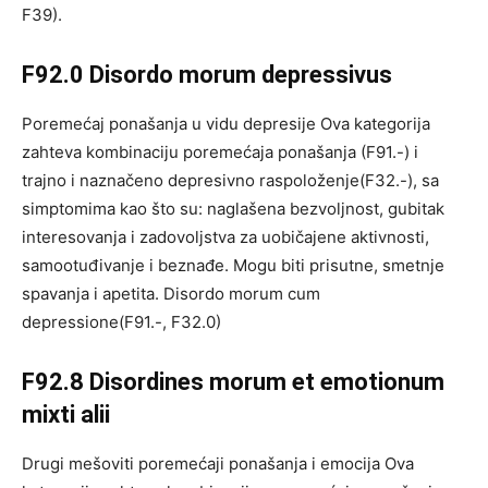
F39).
F92.0 Disordo morum depressivus
Poremećaj ponašanja u vidu depresije Ova kategorija
zahteva kombinaciju poremećaja ponašanja (F91.-) i
trajno i naznačeno depresivno raspoloženje(F32.-), sa
simptomima kao što su: naglašena bezvoljnost, gubitak
interesovanja i zadovoljstva za uobičajene aktivnosti,
samootuđivanje i beznađe. Mogu biti prisutne, smetnje
spavanja i apetita. Disordo morum cum
depressione(F91.-, F32.0)
F92.8 Disordines morum et emotionum
mixti alii
Drugi mešoviti poremećaji ponašanja i emocija Ova