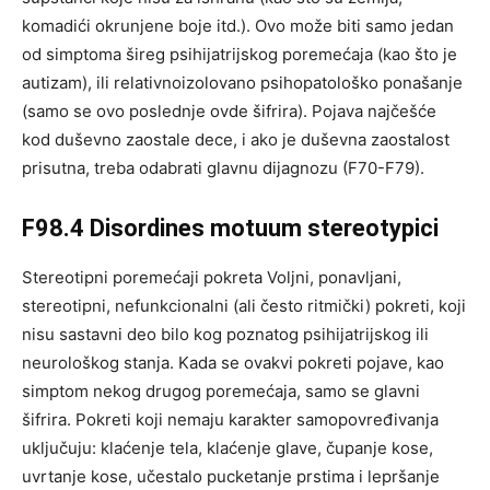
komadići okrunjene boje itd.). Ovo može biti samo jedan
od simptoma šireg psihijatrijskog poremećaja (kao što je
autizam), ili relativnoizolovano psihopatološko ponašanje
(samo se ovo poslednje ovde šifrira). Pojava najčešće
kod duševno zaostale dece, i ako je duševna zaostalost
prisutna, treba odabrati glavnu dijagnozu (F70-F79).
F98.4 Disordines motuum stereotypici
Stereotipni poremećaji pokreta Voljni, ponavljani,
stereotipni, nefunkcionalni (ali često ritmički) pokreti, koji
nisu sastavni deo bilo kog poznatog psihijatrijskog ili
neurološkog stanja. Kada se ovakvi pokreti pojave, kao
simptom nekog drugog poremećaja, samo se glavni
šifrira. Pokreti koji nemaju karakter samopovređivanja
uključuju: klaćenje tela, klaćenje glave, čupanje kose,
uvrtanje kose, učestalo pucketanje prstima i lepršanje