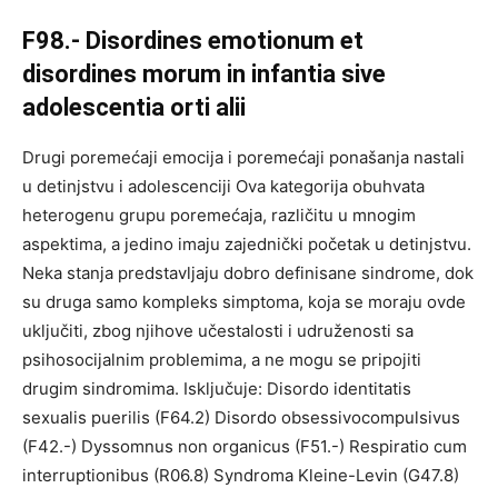
F98.- Disordines emotionum et
disordines morum in infantia sive
adolescentia orti alii
Drugi poremećaji emocija i poremećaji ponašanja nastali
u detinjstvu i adolescenciji Ova kategorija obuhvata
heterogenu grupu poremećaja, različitu u mnogim
aspektima, a jedino imaju zajednički početak u detinjstvu.
Neka stanja predstavljaju dobro definisane sindrome, dok
su druga samo kompleks simptoma, koja se moraju ovde
uključiti, zbog njihove učestalosti i udruženosti sa
psihosocijalnim problemima, a ne mogu se pripojiti
drugim sindromima. Isključuje: Disordo identitatis
sexualis puerilis (F64.2) Disordo obsessivocompulsivus
(F42.-) Dyssomnus non organicus (F51.-) Respiratio cum
interruptionibus (R06.8) Syndroma Kleine-Levin (G47.8)