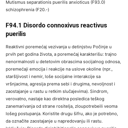
Mutismus separationis puerilis anxioticus (F93.0)
schizophrenia (F20.-)
F94.1 Disordo connoxivus reactivus
puerilis
Reaktivni poremećaj vezivanja u detinjstvu Počinje u
prvih pet godina života, a poremećaj karakterišu: trajno
nenormalnosti u detetovim obrascima socijalnog odnosa,
poremećaji emocija i reakcije na uslove okoline (npr.,
staršljivost i nemir, loše socijalne interakcije sa
vršnjacima, agresija prema sebi i drugima, nevoljnost i
zaostajanje u rastu u retkim slučajevima). Sindrom,
verovatno, nastaje kao direktna posledica teškog
zanemarivanja od strane rositelja, zloupotrebeili veoma
lošeg postupanja. Koristite drugu šifru, ako je potrebno,
da označite zaostajanje u napredovanju ili rastu.