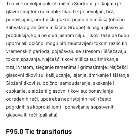
Tikovi – nevoljni pokreti mišića Sindromi pri kojima je
glavni simptom neki oblik tika. Tik je nevoljan, brz,
ponavljajući, neritmički pokret pojedinih mišića (obično
zahvata ograničene mišićne Gruppe) ili nagla glasovna
produkcija, koja ne sluti jasnom cilju. Tikovi teže da budu
uporni ali, obično, mogu biti zaustavljeni tokom različitih
vremenskih perioda, pojačavaju se stresom i iščezavaju
tokom spavanja. Najčešći tikovi mišića su: žmirkanje,
trzaji vratom, sleganje ramenima i grimasiranje. Najčešći
glasovni tikovi su: kašljucanje, lajanje, šmrkanje i šištanje.
Složeni tikovi su obično: samoudaranje, skakanje i
cupkanje, a složeni glasovni tikovi su: ponavljanje
određenih reči, upotreba nepristojnih reči (često
pogrdnih sa koprolalijom) i ponavljanje sopstvenih
glasova ili reči (palilalia).
F95.0 Tic transitorius