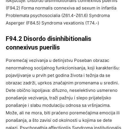
Isključuje: Disordo disinhibitionalis connexivus puerilis
(F94.2) Forma normalis connexiva ad sexum in infantia
Problemata psychosocialia (Z61.4-Z61.6) Syndroma
Asperger (F84.5) Syndroma vexationis (T74.-)
F94.2 Disordo disinhibitionalis
connexivus puerilis
Poremećaj vezivanja u detinjstvu Poseban obrazac
nenormalnog socijalnog funkcionisanja, koji karakterišu:
pojavljivanje u prvih pet godina života i težnja da se
obrazac zadrži, uprkos značajnim promenama u sredini.
Dete obično ispoljava: difuzno, neselektivno usmereno
ponašanje vezivanja, traži pažnju i slepo prijateljsko
ponašanje i slabu modulaciju odnosa sa vršnjacima.
Može, ali ne mora, biti praćeno poremećajima emocija ili
ponašanja, a što zavisi od okolnosti u kojima se dete
nalazi. Psychopathia affectionlis Syndroma institutionalis