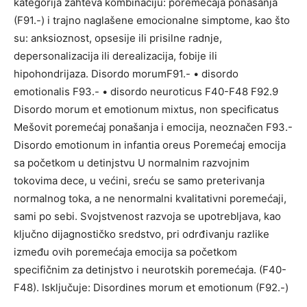
kategorija zahteva kombinaciju: poremećaja ponašanja
(F91.-) i trajno naglašene emocionalne simptome, kao što
su: anksioznost, opsesije ili prisilne radnje,
depersonalizacija ili derealizacija, fobije ili
hipohondrijaza. Disordo morumF91.- • disordo
emotionalis F93.- • disordo neuroticus F40-F48 F92.9
Disordo morum et emotionum mixtus, non specificatus
Mešovit poremećaj ponašanja i emocija, neoznačen F93.-
Disordo emotionum in infantia oreus Poremećaj emocija
sa početkom u detinjstvu U normalnim razvojnim
tokovima dece, u većini, sreću se samo preterivanja
normalnog toka, a ne nenormalni kvalitativni poremećaji,
sami po sebi. Svojstvenost razvoja se upotrebljava, kao
ključno dijagnostičko sredstvo, pri odrđivanju razlike
između ovih poremećaja emocija sa početkom
specifičnim za detinjstvo i neurotskih poremećaja. (F40-
F48). Isključuje: Disordines morum et emotionum (F92.-)