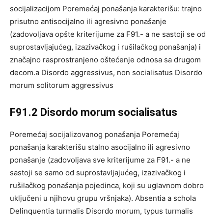
socijalizacijom Poremećaj ponašanja karakterišu: trajno
prisutno antisocijalno ili agresivno ponašanje
(zadovoljava opšte kriterijume za F91.- a ne sastoji se od
suprostavljajućeg, izazivačkog i rušilačkog ponašanja) i
značajno rasprostranjeno oštećenje odnosa sa drugom
decom.a Disordo aggressivus, non socialisatus Disordo
morum solitorum aggressivus
F91.2 Disordo morum socialisatus
Poremećaj socijalizovanog ponašanja Poremećaj
ponašanja karakterišu stalno asocijalno ili agresivno
ponašanje (zadovoljava sve kriterijume za F91.- a ne
sastoji se samo od suprostavljajućeg, izazivačkog i
rušilačkog ponašanja pojedinca, koji su uglavnom dobro
uključeni u njihovu grupu vršnjaka). Absentia a schola
Delinquentia turmalis Disordo morum, typus turmalis