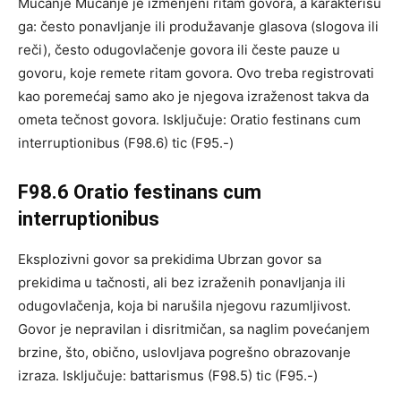
Mucanje Mucanje je izmenjeni ritam govora, a karakterišu
ga: često ponavljanje ili produžavanje glasova (slogova ili
reči), često odugovlačenje govora ili česte pauze u
govoru, koje remete ritam govora. Ovo treba registrovati
kao poremećaj samo ako je njegova izraženost takva da
ometa tečnost govora. Isključuje: Oratio festinans cum
interruptionibus (F98.6) tic (F95.-)
F98.6 Oratio festinans cum
interruptionibus
Eksplozivni govor sa prekidima Ubrzan govor sa
prekidima u tačnosti, ali bez izraženih ponavljanja ili
odugovlačenja, koja bi narušila njegovu razumljivost.
Govor je nepravilan i disritmičan, sa naglim povećanjem
brzine, što, obično, uslovljava pogrešno obrazovanje
izraza. Isključuje: battarismus (F98.5) tic (F95.-)