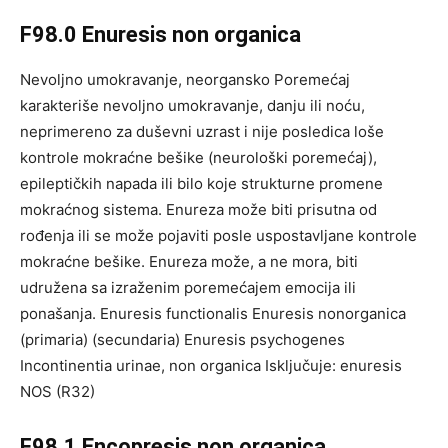
F98.0 Enuresis non organica
Nevoljno umokravanje, neorgansko Poremećaj
karakteriše nevoljno umokravanje, danju ili noću,
neprimereno za duševni uzrast i nije posledica loše
kontrole mokraćne bešike (neurološki poremećaj),
epileptičkih napada ili bilo koje strukturne promene
mokraćnog sistema. Enureza može biti prisutna od
rođenja ili se može pojaviti posle uspostavljane kontrole
mokraćne bešike. Enureza može, a ne mora, biti
udružena sa izraženim poremećajem emocija ili
ponašanja. Enuresis functionalis Enuresis nonorganica
(primaria) (secundaria) Enuresis psychogenes
Incontinentia urinae, non organica Isključuje: enuresis
NOS (R32)
F98.1 Encopresis non organica