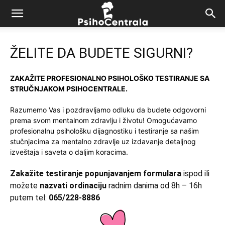
ŽELITE DA BUDETE SIGURNI?
ZAKAŽITE PROFESIONALNO PSIHOLOŠKO TESTIRANJE SA
STRUČNJAKOM PSIHOCENTRALE.
Razumemo Vas i pozdravljamo odluku da budete odgovorni
prema svom mentalnom zdravlju i životu! Omogućavamo
profesionalnu psihološku dijagnostiku i testiranje sa našim
stučnjacima za mentalno zdravlje uz izdavanje detaljnog
izveštaja i saveta o daljim koracima.
Zakažite testiranje popunjavanjem formulara
ispod ili
možete
nazvati ordinaciju
radnim danima od 8h – 16h
putem tel:
065/228-8886