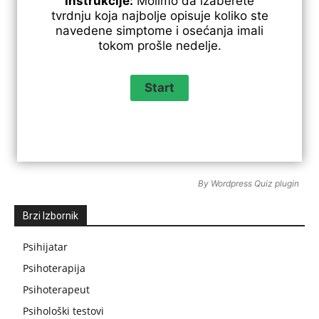
Instrukcije:
Molimo da izaberete
tvrdnju koja najbolje opisuje koliko ste
navedene simptome i osećanja imali
tokom prošle nedelje.
By
Wordpress Quiz plugin
Brzi Izbornik
Psihijatar
Psihoterapija
Psihoterapeut
Psihološki testovi