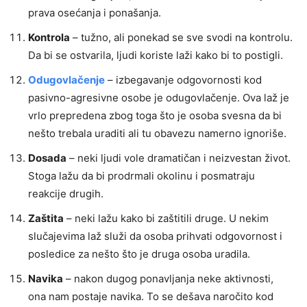
prava osećanja i ponašanja.
Kontrola
– tužno, ali ponekad se sve svodi na kontrolu.
Da bi se ostvarila, ljudi koriste laži kako bi to postigli.
Odugovlačenje
– izbegavanje odgovornosti kod
pasivno-agresivne osobe je odugovlačenje. Ova laž je
vrlo prepredena zbog toga što je osoba svesna da bi
nešto trebala uraditi ali tu obavezu namerno ignoriše.
Dosada
– neki ljudi vole dramatičan i neizvestan život.
Stoga lažu da bi prodrmali okolinu i posmatraju
reakcije drugih.
Zaštita
– neki lažu kako bi zaštitili druge. U nekim
slučajevima laž služi da osoba prihvati odgovornost i
posledice za nešto što je druga osoba uradila.
Navika
– nakon dugog ponavljanja neke aktivnosti,
ona nam postaje navika. To se dešava naročito kod