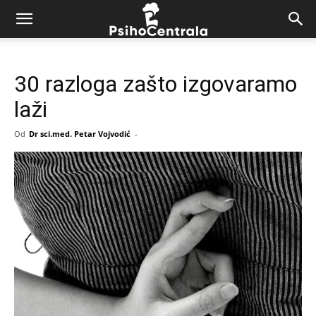
30 razloga zašto izgovaramo
laži
Od
Dr sci.med. Petar Vojvodić
-