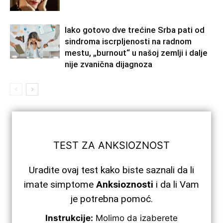
Iako gotovo dve trećine Srba pati od
sindroma iscrpljenosti na radnom
mestu, „burnout“ u našoj zemlji i dalje
nije zvanična dijagnoza
TEST ZA ANKSIOZNOST
Uradite ovaj test kako biste saznali da li
imate simptome
Anksioznosti
i da li Vam
je potrebna pomoć.
Instrukcije:
Molimo da izaberete