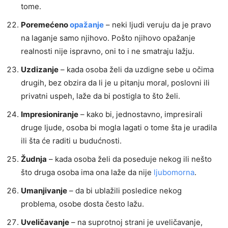
tome.
Poremećeno
opažanje
– neki ljudi veruju da je pravo
na laganje samo njihovo. Pošto njihovo opažanje
realnosti nije ispravno, oni to i ne smatraju lažju.
Uzdizanje
– kada osoba želi da uzdigne sebe u očima
drugih, bez obzira da li je u pitanju moral, poslovni ili
privatni uspeh, laže da bi postigla to što želi.
Impresioniranje
– kako bi, jednostavno, impresirali
druge ljude, osoba bi mogla lagati o tome šta je uradila
ili šta će raditi u budućnosti.
Žudnja
– kada osoba želi da poseduje nekog ili nešto
što druga osoba ima ona laže da nije
ljubomorna
.
Umanjivanje
– da bi ublažili posledice nekog
problema, osobe dosta često lažu.
Uveličavanje
– na suprotnoj strani je uveličavanje,