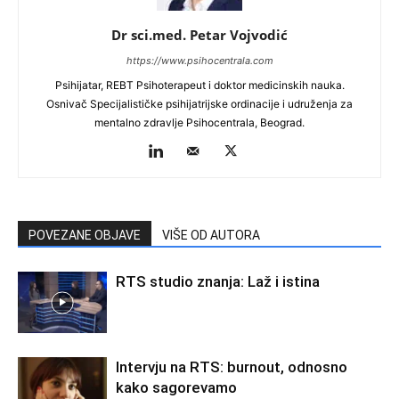
Dr sci.med. Petar Vojvodić
https://www.psihocentrala.com
Psihijatar, REBT Psihoterapeut i doktor medicinskih nauka.
Osnivač Specijalističke psihijatrijske ordinacije i udruženja za
mentalno zdravlje Psihocentrala, Beograd.
POVEZANE OBJAVE
VIŠE OD AUTORA
RTS studio znanja: Laž i istina
Intervju na RTS: burnout, odnosno
kako sagorevamo