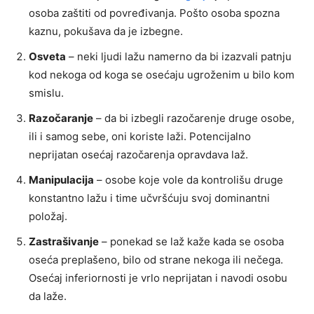
osoba zaštiti od povređivanja. Pošto osoba spozna
kaznu, pokušava da je izbegne.
Osveta
– neki ljudi lažu namerno da bi izazvali patnju
kod nekoga od koga se osećaju ugroženim u bilo kom
smislu.
Razočaranje
– da bi izbegli razočarenje druge osobe,
ili i samog sebe, oni koriste laži. Potencijalno
neprijatan osećaj razočarenja opravdava laž.
Manipulacija
– osobe koje vole da kontrolišu druge
konstantno lažu i time učvršćuju svoj dominantni
položaj.
Zastrašivanje
– ponekad se laž kaže kada se osoba
oseća preplašeno, bilo od strane nekoga ili nečega.
Osećaj inferiornosti je vrlo neprijatan i navodi osobu
da laže.