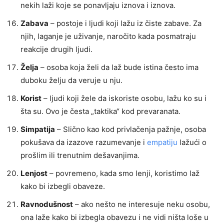
nekih laži koje se ponavljaju iznova i iznova.
Zabava
– postoje i ljudi koji lažu iz čiste zabave. Za
njih, laganje je uživanje, naročito kada posmatraju
reakcije drugih ljudi.
Želja
– osoba koja želi da laž bude istina često ima
duboku želju da veruje u nju.
Korist
– ljudi koji žele da iskoriste osobu, lažu ko su i
šta su. Ovo je česta „taktika“ kod prevaranata.
Simpatija
– Slično kao kod privlačenja pažnje, osoba
pokušava da izazove razumevanje i
empatiju
lažući o
prošlim ili trenutnim dešavanjima.
Lenjost
– povremeno, kada smo lenji, koristimo laž
kako bi izbegli obaveze.
Ravnodušnost
– ako nešto ne interesuje neku osobu,
ona laže kako bi izbegla obavezu i ne vidi ništa loše u