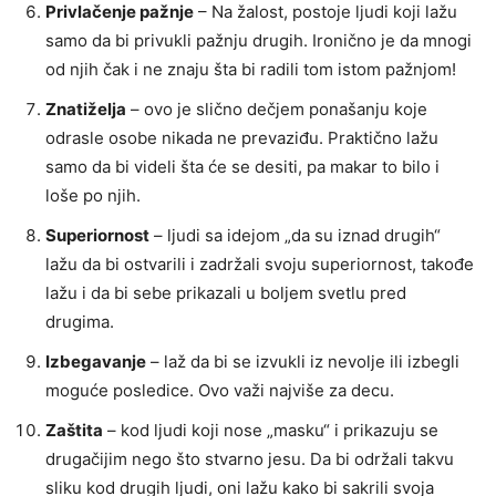
Privlačenje pažnje
– Na žalost, postoje ljudi koji lažu
samo da bi privukli pažnju drugih. Ironično je da mnogi
od njih čak i ne znaju šta bi radili tom istom pažnjom!
Znatiželja
– ovo je slično dečjem ponašanju koje
odrasle osobe nikada ne prevaziđu. Praktično lažu
samo da bi videli šta će se desiti, pa makar to bilo i
loše po njih.
Superiornost
– ljudi sa idejom „da su iznad drugih“
lažu da bi ostvarili i zadržali svoju superiornost, takođe
lažu i da bi sebe prikazali u boljem svetlu pred
drugima.
Izbegavanje
– laž da bi se izvukli iz nevolje ili izbegli
moguće posledice. Ovo važi najviše za decu.
Zaštita
– kod ljudi koji nose „masku“ i prikazuju se
drugačijim nego što stvarno jesu. Da bi održali takvu
sliku kod drugih ljudi, oni lažu kako bi sakrili svoja