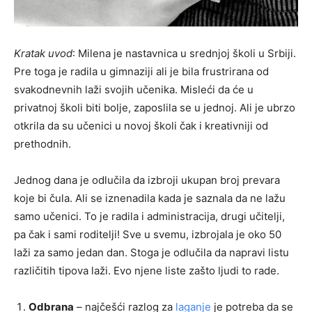
Kratak uvod
: Milena je nastavnica u srednjoj školi u Srbiji.
Pre toga je radila u gimnaziji ali je bila frustrirana od
svakodnevnih laži svojih učenika. Misleći da će u
privatnoj školi biti bolje, zaposlila se u jednoj. Ali je ubrzo
otkrila da su učenici u novoj školi čak i kreativniji od
prethodnih.
Jednog dana je odlučila da izbroji ukupan broj prevara
koje bi čula. Ali se iznenadila kada je saznala da ne lažu
samo učenici. To je radila i administracija, drugi učitelji,
pa čak i sami roditelji! Sve u svemu, izbrojala je oko 50
laži za samo jedan dan. Stoga je odlučila da napravi listu
različitih tipova laži. Evo njene liste zašto ljudi to rade.
Odbrana
– najčešći razlog za
laganje
je potreba da se