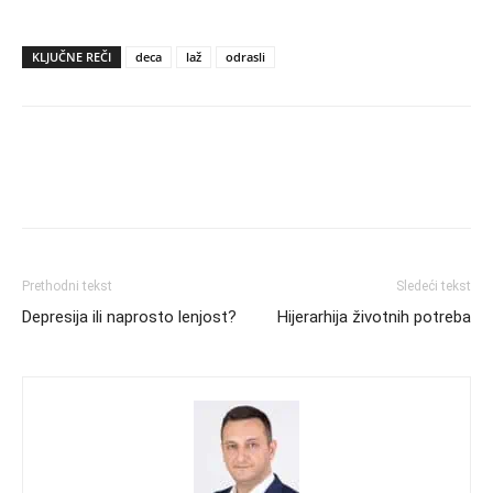
KLJUČNE REČI
deca
laž
odrasli
Prethodni tekst
Sledeći tekst
Depresija ili naprosto lenjost?
Hijerarhija životnih potreba