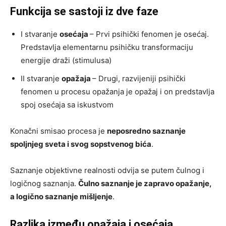
Funkcija se sastoji iz dve faze
I stvaranje
osećaja
– Prvi psihički fenomen je osećaj.
Predstavlja elementarnu psihičku transformaciju
energije draži (stimulusa)
II stvaranje
opažaja
– Drugi, razvijeniji psihički
fenomen u procesu opažanja je opažaj i on predstavlja
spoj osećaja sa iskustvom
Konačni smisao procesa je
neposredno saznanje
spoljnjeg sveta i svog sopstvenog bića
.
Saznanje objektivne realnosti odvija se putem čulnog i
logičnog saznanja.
Čulno saznanje je zapravo opažanje,
a logično saznanje mišljenje
.
Razlika između opažaja i osećaja