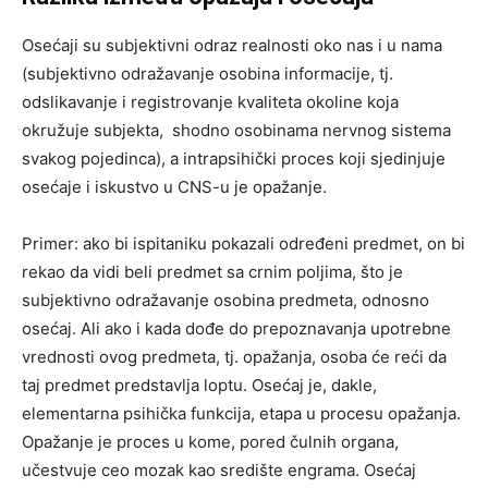
Osećaji su subjektivni odraz realnosti oko nas i u nama
(subjektivno odražavanje osobina informacije, tj.
odslikavanje i registrovanje kvaliteta okoline koja
okružuje subjekta, shodno osobinama nervnog sistema
svakog pojedinca), a intrapsihički proces koji sjedinjuje
osećaje i iskustvo u CNS-u je opažanje.
Primer: ako bi ispitaniku pokazali određeni predmet, on bi
rekao da vidi beli predmet sa crnim poljima, što je
subjektivno odražavanje osobina predmeta, odnosno
osećaj. Ali ako i kada dođe do prepoznavanja upotrebne
vrednosti ovog predmeta, tj. opažanja, osoba će reći da
taj predmet predstavlja loptu. Osećaj je, dakle,
elementarna psihička funkcija, etapa u procesu opažanja.
Opažanje je proces u kome, pored čulnih organa,
učestvuje ceo mozak kao središte engrama. Osećaj