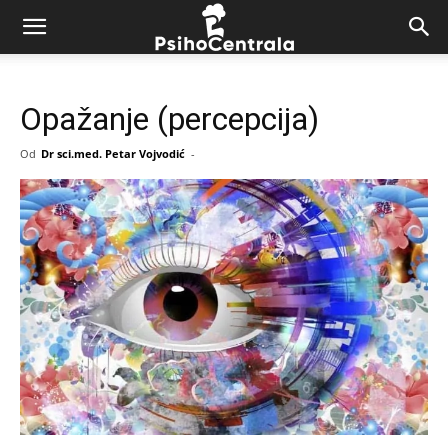
Opažanje (percepcija)
Od
Dr sci.med. Petar Vojvodić
-