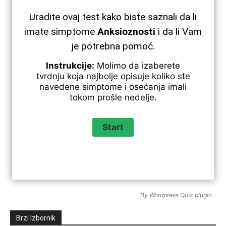
Uradite ovaj test kako biste saznali da li
imate simptome
Anksioznosti
i da li Vam
je potrebna pomoć.
Instrukcije:
Molimo da izaberete
tvrdnju koja najbolje opisuje koliko ste
navedene simptome i osećanja imali
tokom prošle nedelje.
By
Wordpress Quiz plugin
Brzi Izbornik