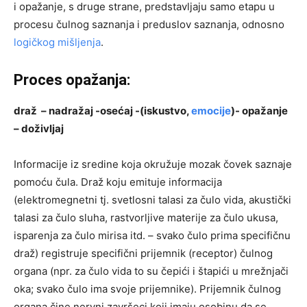
i opažanje, s druge strane, predstavljaju samo etapu u
procesu čulnog saznanja i preduslov saznanja, odnosno
logičkog mišljenja
.
Proces opažanja:
draž – nadražaj -osećaj -(iskustvo,
emocije
)- opažanje
– doživljaj
Informacije iz sredine koja okružuje mozak čovek saznaje
pomoću čula. Draž koju emituje informacija
(elektromegnetni tj. svetlosni talasi za čulo vida, akustički
talasi za čulo sluha, rastvorljive materije za čulo ukusa,
isparenja za čulo mirisa itd. – svako čulo prima specifičnu
draž) registruje specifični prijemnik (receptor) čulnog
organa (npr. za čulo vida to su čepići i štapići u mrežnjači
oka; svako čulo ima svoje prijemnike). Prijemnik čulnog
organa čine nervni završeci koji imaju osobinu da se