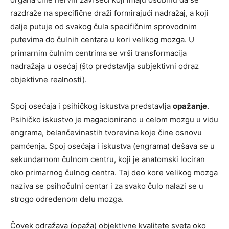
razdraže na specifične draži formirajući nadražaj, a koji
dalje putuje od svakog čula specifičnim sprovodnim
putevima do čulnih centara u kori velikog mozga. U
primarnim čulnim centrima se vrši transformacija
nadražaja u osećaj (što predstavlja subjektivni odraz
objektivne realnosti).
Spoj osećaja i psihičkog iskustva predstavlja
opažanje
.
Psihičko iskustvo je magacionirano u celom mozgu u vidu
engrama, belančevinastih tvorevina koje čine osnovu
pamćenja. Spoj osećaja i iskustva (engrama) dešava se u
sekundarnom čulnom centru, koji je anatomski lociran
oko primarnog čulnog centra. Taj deo kore velikog mozga
naziva se psihočulni centar i za svako čulo nalazi se u
strogo određenom delu mozga.
Čovek odražava (opaža) objektivne kvalitete sveta oko