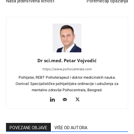
Naša jedinstvena ličnost
Poremećaji opažanja
Dr sci.med. Petar Vojvodić
https://www.psihocentrala.com
Psihijatar, REBT Psihoterapeut i doktor medicinskih nauka.
Osnivač Specijalističke psihijatrijske ordinacije i udruženja za
mentalno zdravlje Psihocentrala, Beograd.
POVEZANE OBJAVE
VIŠE OD AUTORA