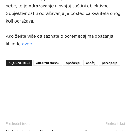
sebe, te je odražavanje u svojoj suštini objektivno.
Subjektivnost u odražavanju je posledica kvaliteta onog
koji odražava.
Ako želite više da saznate o poremećajima opažanja
kliknite
ovde
.
KLJUČNE REČI
Autorski clanak
opažanje
osećaj
percepcija
Prethodni tekst
Sledeći tekst