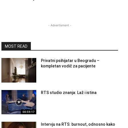
- Advertisment -
MOST READ
Privatni psihijatar u Beogradu –
kompletan vodič za pacijente
RTS studio znanja: Laž i istina
00:59:17
Intervju na RTS: burnout, odnosno kako