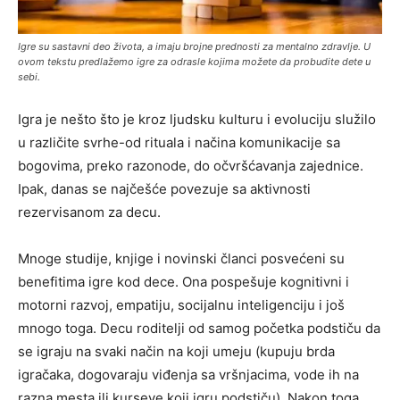
Igre su sastavni deo života, a imaju brojne prednosti za mentalno zdravlje. U
ovom tekstu predlažemo igre za odrasle kojima možete da probudite dete u
sebi.
Igra je nešto što je kroz ljudsku kulturu i evoluciju služilo
u različite svrhe-od rituala i načina komunikacije sa
bogovima, preko razonode, do očvršćavanja zajednice.
Ipak, danas se najčešće povezuje sa aktivnosti
rezervisanom za decu.
Mnoge studije, knjige i novinski članci posvećeni su
benefitima igre kod dece. Ona pospešuje kognitivni i
motorni razvoj, empatiju, socijalnu inteligenciju i još
mnogo toga. Decu roditelji od samog početka podstiču da
se igraju na svaki način na koji umeju (kupuju brda
igračaka, dogovaraju viđenja sa vršnjacima, vode ih na
razna mesta ili kurseve koji igru podstiču). Nakon toga,