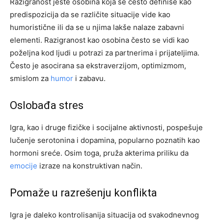
Razigranost jeste osobina koja se često definiše kao
predispozicija da se različite situacije vide kao
humoristične ili da se u njima lakše nalaze zabavni
elementi. Razigranost kao osobina često se vidi kao
poželjna kod ljudi u potrazi za partnerima i prijateljima.
Često je asocirana sa ekstraverzijom, optimizmom,
smislom za
humor
i zabavu.
Oslobađa stres
Igra, kao i druge fizičke i socijalne aktivnosti, pospešuje
lučenje serotonina i dopamina, popularno poznatih kao
hormoni sreće. Osim toga, pruža akterima priliku da
emocije
izraze na konstruktivan način.
Pomaže u razrešenju konflikta
Igra je daleko kontrolisanija situacija od svakodnevnog