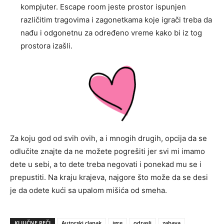
kompjuter. Escape room jeste prostor ispunjen
različitim tragovima i zagonetkama koje igrači treba da
nađu i odgonetnu za određeno vreme kako bi iz tog
prostora izašli.
Za koju god od svih ovih, a i mnogih drugih, opcija da se
odlučite znajte da ne možete pogrešiti jer svi mi imamo
dete u sebi, a to dete treba negovati i ponekad mu se i
prepustiti. Na kraju krajeva, najgore što može da se desi
je da odete kući sa upalom mišića od smeha.
KLJUČNE REČI
Autorski clanak
igre
odrasli
zabava