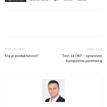
Prethodni tekst
Sledeći tekst
Šta je produktivnost?
Test za OKP – opsesivno
kompulzivni poremećaj