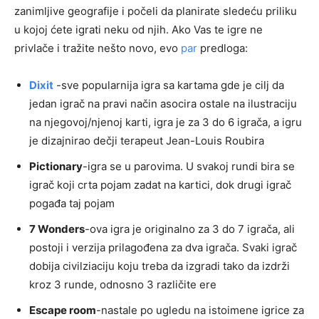
zanimljive geografije i počeli da planirate sledeću priliku
u kojoj ćete igrati neku od njih. Ako Vas te igre ne
privlače i tražite nešto novo, evo
par
predloga:
Dixit
-sve popularnija igra sa kartama gde je cilj da
jedan igrač na pravi način asocira ostale na ilustraciju
na njegovoj/njenoj karti, igra je za 3 do 6 igrača, a igru
je dizajnirao dečji terapeut Jean-Louis Roubira
Pictionary
-igra se u parovima. U svakoj rundi bira se
igrač koji crta pojam zadat na kartici, dok drugi igrač
pogađa taj pojam
7 Wonders
-ova igra je originalno za 3 do 7 igrača, ali
postoji i verzija prilagođena za dva igrača. Svaki igrač
dobija civilziaciju koju treba da izgradi tako da izdrži
kroz 3 runde, odnosno 3 različite ere
Escape room
-nastale po ugledu na istoimene igrice za