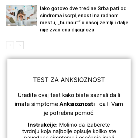
Iako gotovo dve trećine Srba pati od
sindroma iscrpljenosti na radnom
mestu, „burnout“ u našoj zemlji i dalje
nije zvanična dijagnoza
TEST ZA ANKSIOZNOST
Uradite ovaj test kako biste saznali da li
imate simptome
Anksioznosti
i da li Vam
je potrebna pomoć.
Instrukcije:
Molimo da izaberete
tvrdnju koja najbolje opisuje koliko ste
navedene simptome i osećanja imali