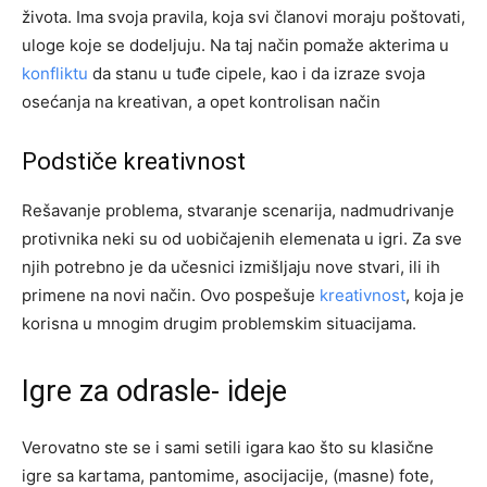
života. Ima svoja pravila, koja svi članovi moraju poštovati,
uloge koje se dodeljuju. Na taj način pomaže akterima u
konfliktu
da stanu u tuđe cipele, kao i da izraze svoja
osećanja na kreativan, a opet kontrolisan način
Podstiče kreativnost
Rešavanje problema, stvaranje scenarija, nadmudrivanje
protivnika neki su od uobičajenih elemenata u igri. Za sve
njih potrebno je da učesnici izmišljaju nove stvari, ili ih
primene na novi način. Ovo pospešuje
kreativnost
, koja je
korisna u mnogim drugim problemskim situacijama.
Igre za odrasle- ideje
Verovatno ste se i sami setili igara kao što su klasične
igre sa kartama, pantomime, asocijacije, (masne) fote,