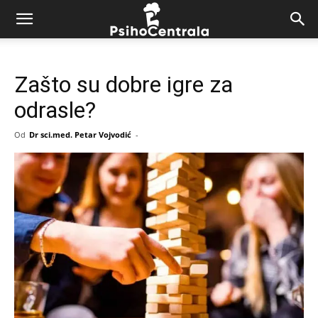
Zašto su dobre igre za
odrasle?
Od
Dr sci.med. Petar Vojvodić
-