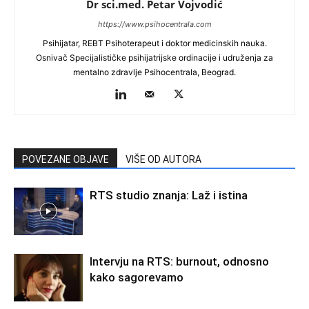
Dr sci.med. Petar Vojvodić
https://www.psihocentrala.com
Psihijatar, REBT Psihoterapeut i doktor medicinskih nauka.
Osnivač Specijalističke psihijatrijske ordinacije i udruženja za
mentalno zdravlje Psihocentrala, Beograd.
POVEZANE OBJAVE
VIŠE OD AUTORA
RTS studio znanja: Laž i istina
Intervju na RTS: burnout, odnosno
kako sagorevamo