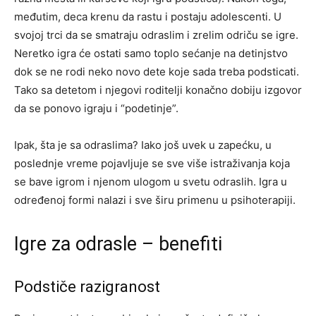
međutim, deca krenu da rastu i postaju adolescenti. U
svojoj trci da se smatraju odraslim i zrelim odriču se igre.
Neretko igra će ostati samo toplo sećanje na detinjstvo
dok se ne rodi neko novo dete koje sada treba podsticati.
Tako sa detetom i njegovi roditelji konačno dobiju izgovor
da se ponovo igraju i “podetinje”.
Ipak, šta je sa odraslima? Iako još uvek u zapećku, u
poslednje vreme pojavljuje se sve više istraživanja koja
se bave igrom i njenom ulogom u svetu odraslih. Igra u
određenoj formi nalazi i sve širu primenu u psihoterapiji.
Igre za odrasle – benefiti
Podstiče razigranost