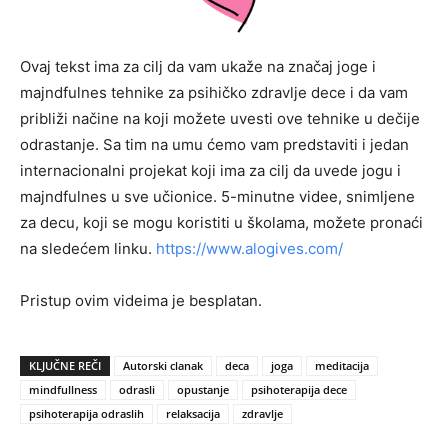
Ovaj tekst ima za cilj da vam ukaže na značaj joge i
majndfulnes tehnike za psihičko zdravlje dece i da vam
približi načine na koji možete uvesti ove tehnike u dečije
odrastanje. Sa tim na umu ćemo vam predstaviti i jedan
internacionalni projekat koji ima za cilj da uvede jogu i
majndfulnes u sve učionice. 5-minutne videe, snimljene
za decu, koji se mogu koristiti u školama, možete pronaći
na sledećem linku.
https://www.alogives.com/
Pristup ovim videima je besplatan.
KLJUČNE REČI
Autorski clanak
deca
joga
meditacija
mindfullness
odrasli
opustanje
psihoterapija dece
psihoterapija odraslih
relaksacija
zdravlje