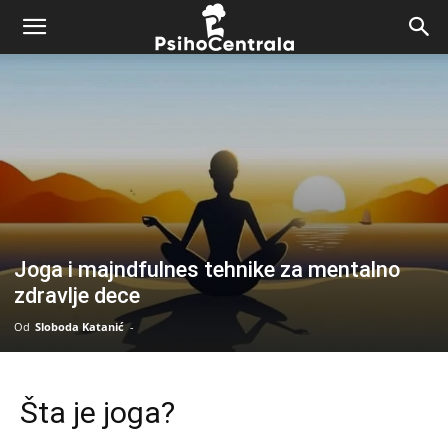
Joga i majndfulnes tehnike za mentalno
zdravlje dece
Od
Sloboda Katanić
-
Šta je joga?