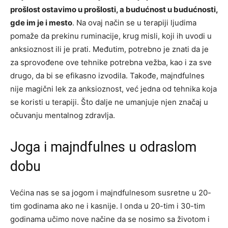
prošlost ostavimo u prošlosti, a budućnost u budućnosti,
gde im je i mesto
. Na ovaj način se u terapiji ljudima
pomaže da prekinu ruminacije, krug misli, koji ih uvodi u
anksioznost ili je prati. Međutim, potrebno je znati da je
za sprovođene ove tehnike potrebna vežba, kao i za sve
drugo, da bi se efikasno izvodila. Takođe, majndfulnes
nije magični lek za anksioznost, već jedna od tehnika koja
se koristi u terapiji. Što dalje ne umanjuje njen značaj u
očuvanju mentalnog zdravlja.
Joga i majndfulnes u odraslom
dobu
Većina nas se sa jogom i majndfulnesom susretne u 20-
tim godinama ako ne i kasnije. I onda u 20-tim i 30-tim
godinama učimo nove načine da se nosimo sa životom i