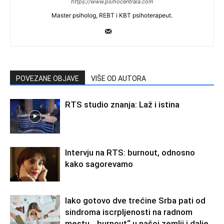
https://www.psihocentrala.com
Master psiholog, REBT i KBT psihoterapeut.
POVEZANE OBJAVE
VIŠE OD AUTORA
RTS studio znanja: Laž i istina
Intervju na RTS: burnout, odnosno
kako sagorevamo
Iako gotovo dve trećine Srba pati od
sindroma iscrpljenosti na radnom
mestu, „burnout“ u našoj zemlji i dalje