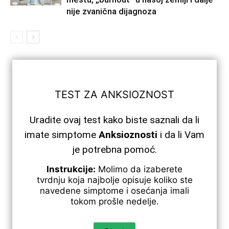
nije zvanična dijagnoza
TEST ZA ANKSIOZNOST
Uradite ovaj test kako biste saznali da li
imate simptome
Anksioznosti
i da li Vam
je potrebna pomoć.
Instrukcije:
Molimo da izaberete
tvrdnju koja najbolje opisuje koliko ste
navedene simptome i osećanja imali
tokom prošle nedelje.