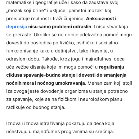
matematike i geografije uče i kako da zaustave svoj
„mozak koji brine“ i uključe „pametni mozak“ koji
preispituje realnost i traži činjenice.
Anksioznost i
depresija
nisu samo problemi odraslih
. I nisu stvar koja
se preraste. Ukoliko se ne dobije adekvatna pomoć mogu
dovesti do posledica po fizičko, psihičko i socijalno
funkcionisanje kako u detinjstvu, tako i kasnije, u
odraslom dobu. Takođe, kroz jogu i majndfulnes, deca
uče vežbe disanja koje im mogu pomoći u
regulisanju
ciklusa spavanje-budno stanje i dovesti do smanjenja
noćnih mora i noćnog umokravanja.
Mehanizam koji stoji
iza ovoga jeste dovođenje organizma u stanje potrebno
za spavanje, koje se na fizičkom i neurološkom planu
razlikuje od budnog stanja.
Iznova i iznova istraživanja pokazuju da deca koja
učestvuju u majndfulnes programima su srećnija.