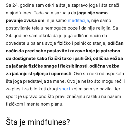
Sa 24. godine sam otkrila šta je zapravo joga i šta znači
majndfulnes. Tada sam saznala da
joga nije samo
pevanje zvuka om
, nije samo
meditacija
, nije samo
postavljanje tela u nemoguće poze i da nije religija. Sa
24. godine sam otkrila da je joga odličan način da
dovedete u balans svoje fizičko i psihičko stanje,
odličan
način da pred sebe postavite izazove koje je potrebno
da dostignete kako fizički tako i psihički, odlična vežba
za jačanje fizičke snage i fleksibilnosti, odlična vežba
za jačanje strpljenja i upornosti
. Ovo su neki od aspekata
šta joga predstavlja za mene. Ovo je nešto što mogu reći i
za ples i za bilo koji drugi
sport
kojim sam se bavila. Jer
sport je upravo ono što pravi značajnu razliku na našem
fizičkom i mentalnom planu.
Šta je mindfulnes?