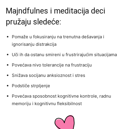
Majndfulnes i meditacija deci
pružaju sledeće:
Pomaže u fokusiranju na trenutna dešavanja i
ignorisanju distrakcija
Uči ih da ostanu smireni u frustrirajućim situacijama
Povećava nivo tolerancije na frustraciju
Snižava socijanu anksioznost i stres
Podstiče strpljenje
Povećava sposobnost kognitivne kontrole, radnu
memoriju i kognitivnu fleksibilnost