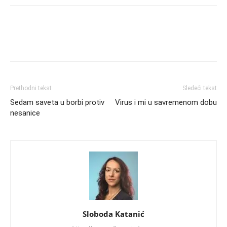
Prethodni tekst
Sledeći tekst
Sedam saveta u borbi protiv
Virus i mi u savremenom dobu
nesanice
Sloboda Katanić