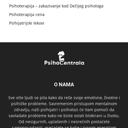
Psihoterapija – zakazivanje kod Dečijeg psihologa
Psihoterapija cena
Psihijatrijski lekovi
O NAMA
Sve više ljudi se pita kako da reše svoje emotivne, životne i
psihičke probleme. Savremenim pristupom mentalnom
zdravlju, naši psihijatri i psiholozi će Vam pomoći da
savladate probleme kako ne biste ostali blokirani u životu.
Od nesigurnih, uplašenih i nesrećnih postaćete
samopouzdaniji, osećaćete se bolje i novom energijom