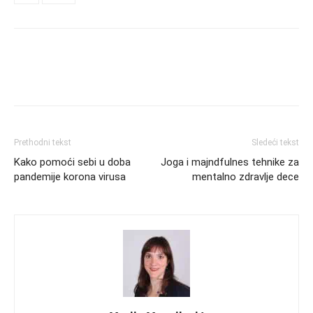
Prethodni tekst
Sledeći tekst
Kako pomoći sebi u doba
Joga i majndfulnes tehnike za
pandemije korona virusa
mentalno zdravlje dece