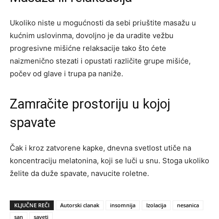
Ukoliko niste u mogućnosti da sebi priuštite masažu u
kućnim uslovinma, dovoljno je da uradite vežbu
progresivne mišićne relaksacije tako što ćete
naizmenično stezati i opustati različite grupe mišiće,
počev od glave i trupa pa naniže.
Zamračite prostoriju u kojoj
spavate
Čak i kroz zatvorene kapke, dnevna svetlost utiče na
koncentraciju melatonina, koji se luči u snu. Stoga ukoliko
želite da duže spavate, navucite roletne.
KLJUČNE REČI
Autorski clanak
insomnija
Izolacija
nesanica
san
saveti