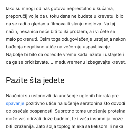
Iako su mnogi od nas gotovo neprestalno u kućama,
preporučljivo je da u toku dana ne budete u krevetu, bilo
da se radi o gledanju filmova ili slanju mejlova. Na taj
način, nesanica neće biti toliki problem, a i vi ćete se
malo pokrenuti. Osim toga odugovlačenje ustajanja nakon
buđenja negativno utiče na večernje uspavljivanje.
Najbolje bi bilo da odredite vreme kada ležete i ustajete i
da ga se pridržavate. U međuvremenu izbegavajte krevet.
Pazite šta jedete
Naučnici su ustanovili da unošenje uglenih hidrata pre
spavanje
pozitivno utiče na lučenje seratonina što dovodi
do osećaja pospanosti. Suprotno tome unošenje proteina
može vas održati duže budnim, te i vaša insomnija može
biti izraženija. Zato šolja toplog mleka sa keksom ili neka