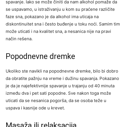
spavanje. Iako se može činiti da nam alkohol pomaže da
se uspavamo, u istraživanju u kom su praćene različite
faze sna, pokazano je da alkohol ima uticaja na
diskontinuitet sna i često buđenje u toku noći. Samim tim
može uticati i na kvalitet sna, a nesanica nije na pravi
način rešena.
Popodnevne dremke
Ukoliko ste navikli na popodnevne dremke, bilo bi dobro
da obratite pažnju na vreme i dužinu spavanja. Pokazano
je da je najefektivnije spavanje u trajanju od 40 minuta
između dva i pet sati popodne. Sve nakon toga može
uticati da se nesanica pogorša, da se osoba teže u
uspava i kasnije ode u krevet.
Masaža ili relaksacija