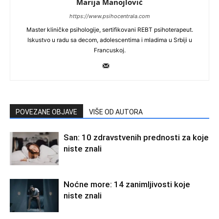
Marija Manojlović
https://www.psihocentrala.com
Master kliničke psihologije, sertifikovani REBT psihoterapeut.
Iskustvo u radu sa decom, adolescentima i mladima u Srbiji u
Francuskoj.
POVEZANE OBJAVE
VIŠE OD AUTORA
San: 10 zdravstvenih prednosti za koje
niste znali
Noćne more: 14 zanimljivosti koje
niste znali