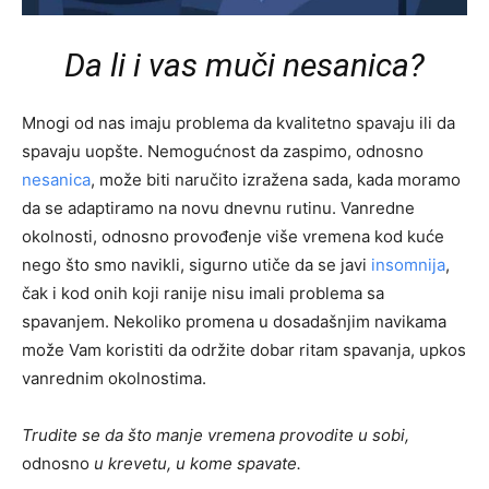
Da li i vas muči nesanica?
Mnogi od nas imaju problema da kvalitetno spavaju ili da
spavaju uopšte. Nemogućnost da zaspimo, odnosno
nesanica
, može biti naručito izražena sada, kada moramo
da se adaptiramo na novu dnevnu rutinu. Vanredne
okolnosti, odnosno provođenje više vremena kod kuće
nego što smo navikli, sigurno utiče da se javi
insomnija
,
čak i kod onih koji ranije nisu imali problema sa
spavanjem. Nekoliko promena u dosadašnjim navikama
može Vam koristiti da održite dobar ritam spavanja, upkos
vanrednim okolnostima.
Trudite se da što manje vremena provodite u sobi,
odnosno
u krevetu, u kome spavate.