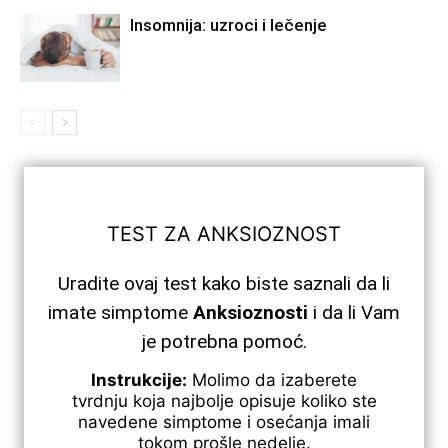
Insomnija: uzroci i lečenje
TEST ZA ANKSIOZNOST
Uradite ovaj test kako biste saznali da li
imate simptome
Anksioznosti
i da li Vam
je potrebna pomoć.
Instrukcije:
Molimo da izaberete
tvrdnju koja najbolje opisuje koliko ste
navedene simptome i osećanja imali
tokom prošle nedelje.