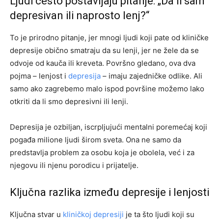
Ljudi često postavljaju pitanje: „Da li sam
depresivan ili naprosto lenj?“
To je prirodno pitanje, jer mnogi ljudi koji pate od kliničke
depresije obično smatraju da su lenji, jer ne žele da se
odvoje od kauča ili kreveta. Površno gledano, ova dva
pojma – lenjost i
depresija
– imaju zajedničke odlike. Ali
samo ako zagrebemo malo ispod površine možemo lako
otkriti da li smo depresivni ili lenji.
Depresija je ozbiljan, iscrpljujući mentalni poremećaj koji
pogađa milione ljudi širom sveta. Ona ne samo da
predstavlja problem za osobu koja je obolela, već i za
njegovu ili njenu porodicu i prijatelje.
Ključna razlika između depresije i lenjosti
Ključna stvar u
kliničkoj depresiji
je ta što ljudi koji su