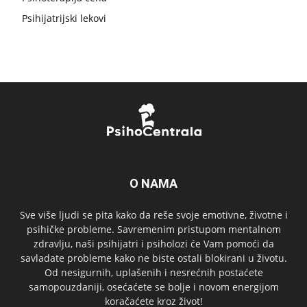
Psihijatrijski lekovi
O NAMA
Sve više ljudi se pita kako da reše svoje emotivne, životne i
psihičke probleme. Savremenim pristupom mentalnom
zdravlju, naši psihijatri i psiholozi će Vam pomoći da
savladate probleme kako ne biste ostali blokirani u životu.
Od nesigurnih, uplašenih i nesrećnih postaćete
samopouzdaniji, osećaćete se bolje i novom energijom
koračaćete kroz život!