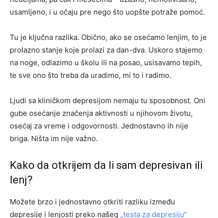
usamljeno, i u očaju pre nego što uopšte potraže pomoć.
Tu je ključna razlika. Obično, ako se osećamo lenjim, to je
prolazno stanje koje prolazi za dan-dva. Uskoro stajemo
na noge, odlazimo u školu ili na posao, usisavamo tepih,
te sve ono što treba da uradimo, mi to i radimo.
Ljudi sa kliničkom depresijom nemaju tu sposobnost. Oni
gube osećanje značenja aktivnosti u njihovom životu,
osećaj za vreme i odgovornosti. Jednostavno ih nije
briga. Ništa im nije važno.
Kako da otkrijem da li sam depresivan ili
lenj?
Možete brzo i jednostavno otkriti razliku između
depresije i lenjosti preko našeg
„testa za depresiju“