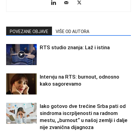
POVEZANE OBJAVE
VIŠE OD AUTORA
RTS studio znanja: Laž i istina
Intervju na RTS: burnout, odnosno
kako sagorevamo
Iako gotovo dve trećine Srba pati od
sindroma iscrpljenosti na radnom
mestu, „burnout“ u našoj zemlji i dalje
nije zvanična dijagnoza