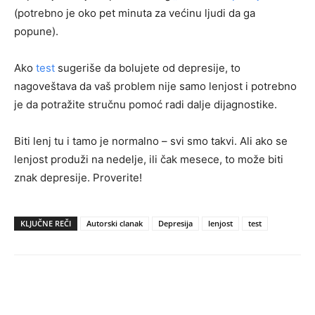
(potrebno je oko pet minuta za većinu ljudi da ga
popune).
Ako
test
sugeriše da bolujete od depresije, to
nagoveštava da vaš problem nije samo lenjost i potrebno
je da potražite stručnu pomoć radi dalje dijagnostike.
Biti lenj tu i tamo je normalno – svi smo takvi. Ali ako se
lenjost produži na nedelje, ili čak mesece, to može biti
znak depresije. Proverite!
KLJUČNE REČI
Autorski clanak
Depresija
lenjost
test