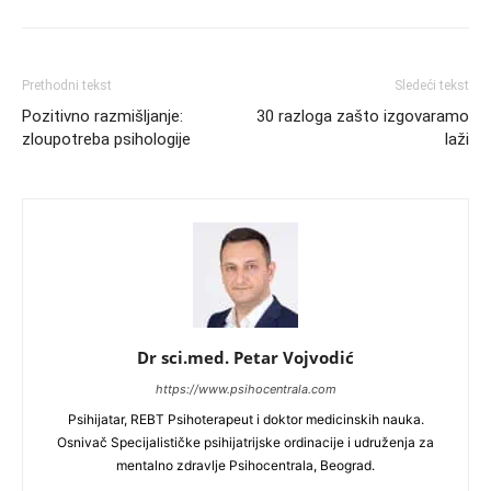
Prethodni tekst
Sledeći tekst
Pozitivno razmišljanje:
30 razloga zašto izgovaramo
zloupotreba psihologije
laži
Dr sci.med. Petar Vojvodić
https://www.psihocentrala.com
Psihijatar, REBT Psihoterapeut i doktor medicinskih nauka.
Osnivač Specijalističke psihijatrijske ordinacije i udruženja za
mentalno zdravlje Psihocentrala, Beograd.