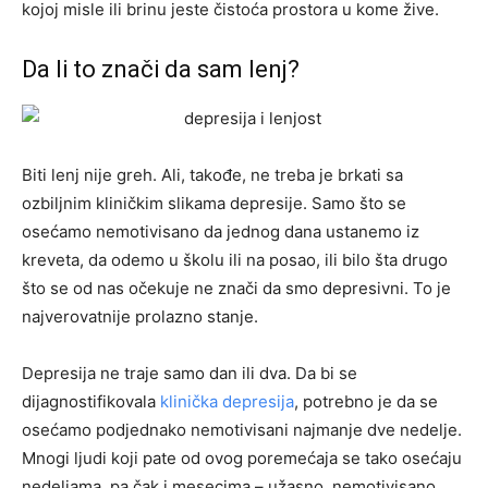
kojoj misle ili brinu jeste čistoća prostora u kome žive.
Da li to znači da sam lenj?
Biti lenj nije greh. Ali, takođe, ne treba je brkati sa
ozbiljnim kliničkim slikama depresije. Samo što se
osećamo nemotivisano da jednog dana ustanemo iz
kreveta, da odemo u školu ili na posao, ili bilo šta drugo
što se od nas očekuje ne znači da smo depresivni. To je
najverovatnije prolazno stanje.
Depresija ne traje samo dan ili dva. Da bi se
dijagnostifikovala
klinička depresija
, potrebno je da se
osećamo podjednako nemotivisani najmanje dve nedelje.
Mnogi ljudi koji pate od ovog poremećaja se tako osećaju
nedeljama, pa čak i mesecima – užasno, nemotivisano,