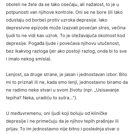
oboleli ne žele da se tako osećaju, ali nažalost, to je u
potpunosti van njihove kontrole. Oni se ne bore (ili lako
odustaju od borbe) protiv uzroka depresije. Iako
depresivne epizode može izazvati povećan stres, većina
ljudi to ne vidi kao uzrok. To je otežavajuća okolnost kod
depresije. Pogađa ljude i povećava njihovu utučenost,
bez ikakvog razloga (jer ako postoji razlog, onda bi to sve
i imalo nekog smisla).
Lenjost, sa druge strane, je jasan i jednostavan izbor. Bilo
mi to priznali ili ne, kada smo lenji, jednostavno biramo da
ne radimo neke stvari u svom životu (npr. „Usisavanje
tepiha? Neka, uradiću to sutra…“).
U međuvremenu, oni ljudi koji boluju od kliničke
depresije i ne primećuju da je njihov tepih prašnjav ili
prljav. To im jednostavno nije bitno i poslednja stvar o