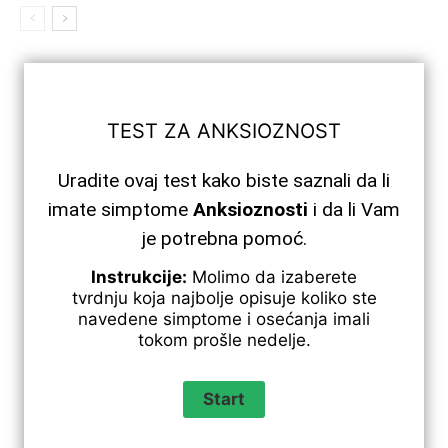
TEST ZA ANKSIOZNOST
Uradite ovaj test kako biste saznali da li
imate simptome
Anksioznosti
i da li Vam
je potrebna pomoć.
Instrukcije:
Molimo da izaberete
tvrdnju koja najbolje opisuje koliko ste
navedene simptome i osećanja imali
tokom prošle nedelje.