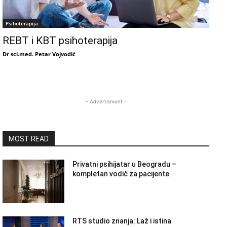
Psihoterapija
REBT i KBT psihoterapija
Dr sci.med. Petar Vojvodić
- Advertisment -
MOST READ
Privatni psihijatar u Beogradu –
kompletan vodič za pacijente
RTS studio znanja: Laž i istina