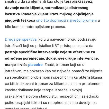
smatraju da su elementi kao što je
terapijski savez,
davanje nade klijentu, normalizacija distresnog
iskustva i davanje klijentu razumljivog objašnjenja
njegovih teškoća
ono što doprinosi najvećoj promeni
u
bilo kom psihoterapijskom procesu.
Druga perspektiva
, koju u najvećem broju podržavaju
istraživači koji su pristalice KBT pristupa, smatra da
postoje specifične intervencije koje su efektivne za
određene poremećaje, dok su sve druge intervencije,
manje ili više
placebo
. Znači, tretman koji se u
istraživanjima pokazao kao od najveće pomoći za klijente
sa specifičnim problemom i specifičnim karakteristikama
će biti indikovani tretman za klijente sa istim problemom i
karakteristikama koje terapeut sreće u svojoj
praksi.Prema ovom stanovištu, nespecifični, zajednički
psihoterapijski faktori su neophodni, ali ne dovoljni za
uspešan terapijski ishod.