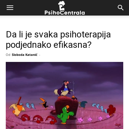
Da li je svaka psihoterapija
podjednako efikasna?
Od
Sloboda Katanić
-