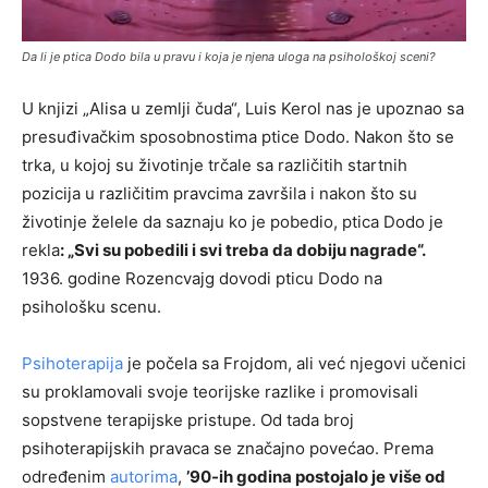
Da li je ptica Dodo bila u pravu i koja je njena uloga na psihološkoj sceni?
U knjizi „Alisa u zemlji čuda“, Luis Kerol nas je upoznao sa
presuđivačkim sposobnostima ptice Dodo. Nakon što se
trka, u kojoj su životinje trčale sa različitih startnih
pozicija u različitim pravcima završila i nakon što su
životinje želele da saznaju ko je pobedio, ptica Dodo je
rekla
: „Svi su pobedili i svi treba da dobiju nagrade“.
1936. godine Rozencvajg dovodi pticu Dodo na
psihološku scenu.
Psihoterapija
je počela sa Frojdom, ali već njegovi učenici
su proklamovali svoje teorijske razlike i promovisali
sopstvene terapijske pristupe. Od tada broj
psihoterapijskih pravaca se značajno povećao. Prema
određenim
autorima
,
’90-ih godina postojalo je više od