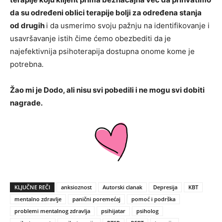
da su određeni oblici terapije bolji za određena stanja
od drugih
i da usmerimo svoju pažnju na identifikovanje i
usavršavanje istih čime ćemo obezbediti da je
najefektivnija psihoterapija dostupna onome kome je
potrebna.
Žao mi je Dodo, ali nisu svi pobedili i ne mogu svi dobiti
nagrade.
KLJUČNE REČI
anksioznost
Autorski clanak
Depresija
KBT
mentalno zdravlje
panični poremećaj
pomoć i podrška
problemi mentalnog zdravlja
psihijatar
psiholog