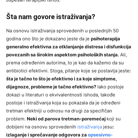
Šta nam govore istraživanja?
Na osnovu istraživanja sprovedenih u poslednjih 50
godina ono što je dokazano jeste da je
psihoterapija
generalno efektivna za otklanjanje distresa i disfunkcija
povezanih sa širokim aspektom psiholoških stanja.
Ali,
prema određenim autorima, to je kao da kažemo da su
antibiotici efektivni. Stoga, pitanje koje se postavlja jeste
:
šta je tačno to što je efektivno i za koje simptome,
dijagnoze, probleme je tačno efektivno?
Iako postoje
dokazi u literaturi o ekvivalentnosti ishoda, takođe
postoje i istraživanja koja su pokazala da je određeni
tretman efektniji u odnosu na drugi za specifičan
problem.
Neki od parova tretman-poremećaj
koji su
dobijeni na osnovu sprovedenih
istraživanja
jesu
:
izlaganje i sprečavanje odgovora za
opsesivno-