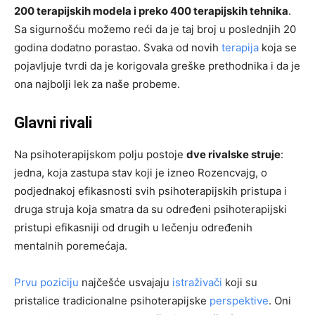
200 terapijskih modela i preko 400 terapijskih tehnika
.
Sa sigurnošću možemo reći da je taj broj u poslednjih 20
godina dodatno porastao. Svaka od novih
terapija
koja se
pojavljuje tvrdi da je korigovala greške prethodnika i da je
ona najbolji lek za naše probeme.
Glavni rivali
Na psihoterapijskom polju postoje
dve rivalske struje
:
jedna, koja zastupa stav koji je izneo Rozencvajg, o
podjednakoj efikasnosti svih psihoterapijskih pristupa i
druga struja koja smatra da su određeni psihoterapijski
pristupi efikasniji od drugih u lečenju određenih
mentalnih poremećaja.
Prvu poziciju
najčešće usvajaju
istraživači
koji su
pristalice tradicionalne psihoterapijske
perspektive
. Oni