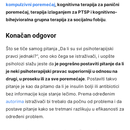
kompulzivni poremećaj
, kognitivna terapija za panični
poremećaj, terapija izlaganjem za PTSP i kognitivno-
bihejvioralna grupna terapija za socijalnu fobiju
.
Konačan odgovor
Što se tiče samog pitanja „Da li su svi psihoterapijski
pravci jednaki?“, ono oko čega se istraživači, i uopšte
psiholozi slažu jeste da
je pogrešno postaviti pitanje da li
je neki psihoterapijski pravac superiorniji u odnosu na
drugi, u proseku ili za sve poremećaje
. Postaviti takvo
pitanje je kao da pitamo da li je insulin bolji ili antibiotici
bez informacije koje stanje lečimo. Prema određenim
autorima
istraživači bi trebalo da počnu od problema i da
postave pitanje kako se tretmani razlikuju u efikasnosti za
određeni problem.