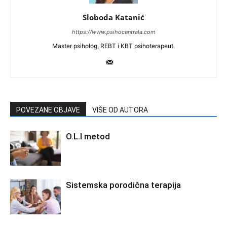
Sloboda Katanić
https://www.psihocentrala.com
Master psiholog, REBT i KBT psihoterapeut.
POVEZANE OBJAVE
VIŠE OD AUTORA
O.L.I metod
Sistemska porodična terapija