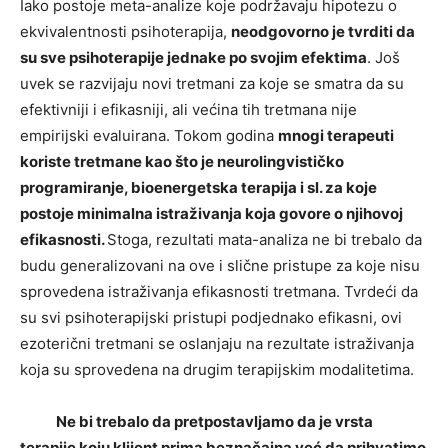
Iako postoje meta-analize koje podržavaju hipotezu o
ekvivalentnosti psihoterapija,
neodgovorno je tvrditi da
su sve psihoterapije jednake po svojim efektima
. Još
uvek se razvijaju novi tretmani za koje se smatra da su
efektivniji i efikasniji, ali većina tih tretmana nije
empirijski evaluirana. Tokom godina
mnogi terapeuti
koriste tretmane kao što je neurolingvističko
programiranje, bioenergetska terapija i sl. za koje
postoje minimalna istraživanja koja govore o njihovoj
efikasnosti.
Stoga, rezultati mata-analiza ne bi trebalo da
budu generalizovani na ove i slične pristupe za koje nisu
sprovedena istraživanja efikasnosti tretmana. Tvrdeći da
su svi psihoterapijski pristupi podjednako efikasni, ovi
ezoterični tretmani se oslanjaju na rezultate istraživanja
koja su sprovedena na drugim terapijskim modalitetima.
Ne bi trebalo da pretpostavljamo da je vrsta
terapije koju klijent prima beznačajna već da prihvatimo