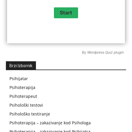
By
Wordpress Quiz plugin
Brzi Izbornik
Psihijatar
Psihoterapija
Psihoterapeut
Psihološki testovi
Psihološko testiranje
Psihoterapija – zakazivanje kod Psihologa
Psihoterapija – zakazivanje kod Psihijatra