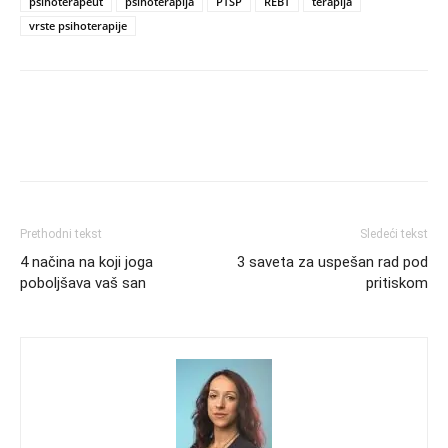
psihoterapeut
psihoterapija
PTSP
REBT
terapija
vrste psihoterapije
Prethodni tekst
Sledeći tekst
4 načina na koji joga
3 saveta za uspešan rad pod
poboljšava vaš san
pritiskom