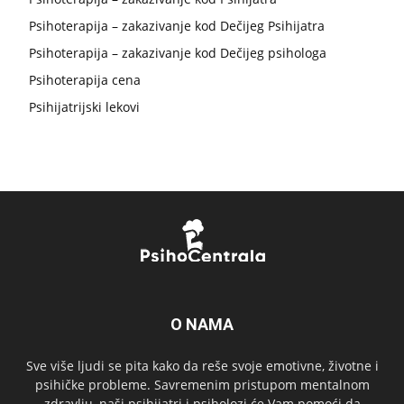
Psihoterapija – zakazivanje kod Dečijeg Psihijatra
Psihoterapija – zakazivanje kod Dečijeg psihologa
Psihoterapija cena
Psihijatrijski lekovi
O NAMA
Sve više ljudi se pita kako da reše svoje emotivne, životne i
psihičke probleme. Savremenim pristupom mentalnom
zdravlju, naši psihijatri i psiholozi će Vam pomoći da