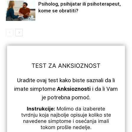
Psiholog, psihijatar ili psihoterapeut,
kome se obratiti?
TEST ZA ANKSIOZNOST
Uradite ovaj test kako biste saznali da li
imate simptome
Anksioznosti
i da li Vam
je potrebna pomoć.
Instrukcije:
Molimo da izaberete
tvrdnju koja najbolje opisuje koliko ste
navedene simptome i osećanja imali
tokom prošle nedelje.