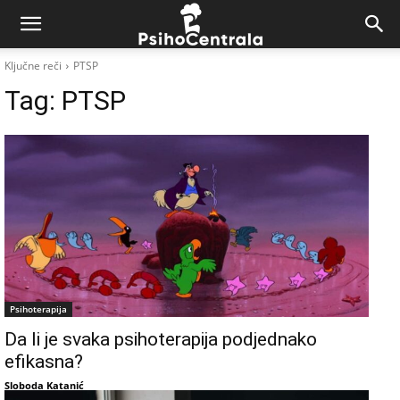
Ključne reči
PTSP
Tag:
PTSP
Psihoterapija
Da li je svaka psihoterapija podjednako
efikasna?
Sloboda Katanić