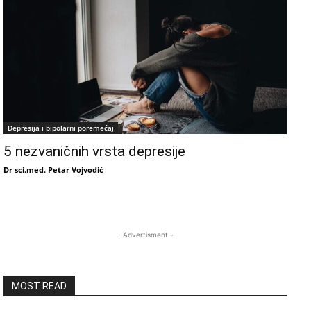
Depresija i bipolarni poremećaj
5 nezvaničnih vrsta depresije
Dr sci.med. Petar Vojvodić
- Advertisment -
MOST READ