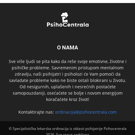
O NAMA
Sve više ljudi se pita kako da reše svoje emotivne, životne i
psihičke probleme. Savremenim pristupom mentalnom
zdravlju, naši psihijatri i psiholozi će Vam pomoći da
savladate probleme kako ne biste ostali blokirani u životu.
Od nesigurnih, uplašenih i nesrećnih postaćete
samopouzdaniji, osećaćete se bolje i novom energijom
koračaćete kroz život!
Kontaktirajte nas:
ordinacija@psihocentrala.com
© Specijalistička lekarska ordinacija iz oblasti psihijatrije Psihocentrala
2026. Sva prava zadržana