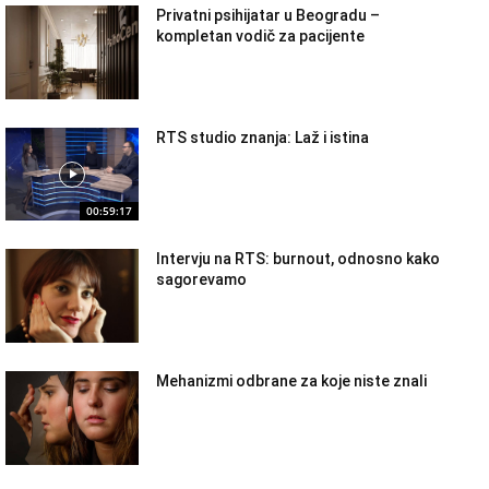
Privatni psihijatar u Beogradu –
kompletan vodič za pacijente
RTS studio znanja: Laž i istina
00:59:17
Intervju na RTS: burnout, odnosno kako
sagorevamo
Mehanizmi odbrane za koje niste znali