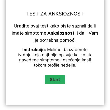
TEST ZA ANKSIOZNOST
Uradite ovaj test kako biste saznali da li
imate simptome
Anksioznosti
i da li Vam
je potrebna pomoć.
Instrukcije:
Molimo da izaberete
tvrdnju koja najbolje opisuje koliko ste
navedene simptome i osećanja imali
tokom prošle nedelje.