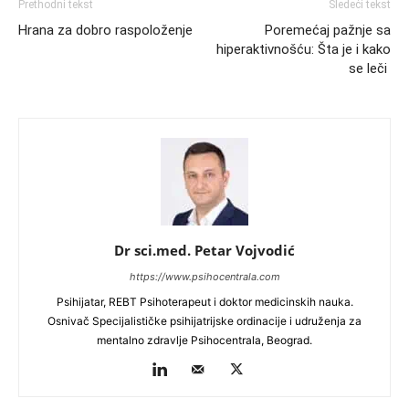
Prethodni tekst
Sledeći tekst
Hrana za dobro raspoloženje
Poremećaj pažnje sa
hiperaktivnošću: Šta je i kako
se leči
Dr sci.med. Petar Vojvodić
https://www.psihocentrala.com
Psihijatar, REBT Psihoterapeut i doktor medicinskih nauka.
Osnivač Specijalističke psihijatrijske ordinacije i udruženja za
mentalno zdravlje Psihocentrala, Beograd.