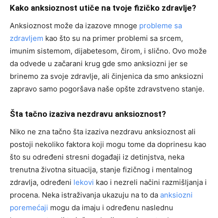
Kako anksioznost utiče na tvoje fizičko zdravlje?
Anksioznost može da izazove mnoge
probleme sa
zdravljem
kao što su na primer problemi sa srcem,
imunim sistemom, dijabetesom, čirom, i slično. Ovo može
da odvede u začarani krug gde smo anksiozni jer se
brinemo za svoje zdravlje, ali činjenica da smo anksiozni
zapravo samo pogoršava naše opšte zdravstveno stanje.
Šta tačno izaziva nezdravu anksioznost?
Niko ne zna tačno šta izaziva nezdravu anksioznost ali
postoji nekoliko faktora koji mogu tome da doprinesu kao
što su određeni stresni događaji iz detinjstva, neka
trenutna životna situacija, stanje fizičnog i mentalnog
zdravlja, određeni
lekovi
kao i nezreli načini razmišljanja i
procena. Neka istraživanja ukazuju na to da
anksiozni
poremećaji
mogu da imaju i određenu naslednu