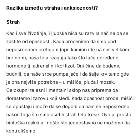
Razlika između straha i anksioznosti?
Strah
Kao i sve životinje, i ljudska bića su razvila načine da se
zaštite od opasnosti. Kada procenimo da smo pod
neposrednom pretnjom (npr. kamion ide na nas velikom
brzinom), naša tela reaguju tako što luče određene
hormone tj. adrenalin i kortizol. Oni čine da budemo
budniji, da naše srce pumpa jače i da šalje krv tamo gde
je ona najviše potrebna – u mišiće, pluća i mozak.
Celokupni telesni i mentalni sklop nas priprema da
dorastemo izazovu koji sledi. Kada opasnost prođe, mišići
se opuštaju i može da se dogodi da nam se neposredno
nakon toga što smo osetili strah telo trese. Ovo je prosto
biološka reakcija i nešto što jednostavno ne možemo da
kontrolišemo.