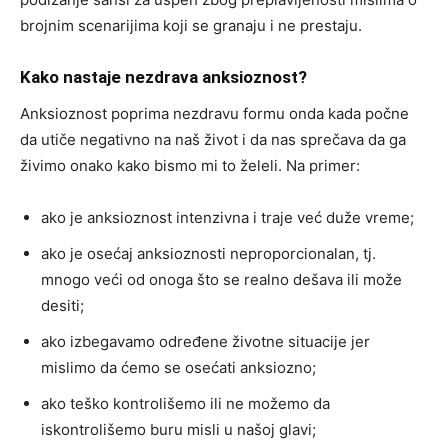
brojnim scenarijima koji se granaju i ne prestaju.
Kako nastaje nezdrava anksioznost?
Anksioznost poprima nezdravu formu onda kada počne
da utiče negativno na naš život i da nas sprečava da ga
živimo onako kako bismo mi to želeli. Na primer:
ako je anksioznost intenzivna i traje već duže vreme;
ako je osećaj anksioznosti neproporcionalan, tj.
mnogo veći od onoga što se realno dešava ili može
desiti;
ako izbegavamo određene životne situacije jer
mislimo da ćemo se osećati anksiozno;
ako teško kontrolišemo ili ne možemo da
iskontrolišemo buru misli u našoj glavi;