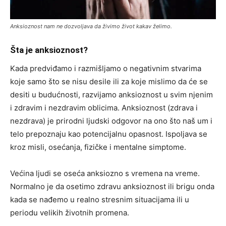
Anksioznost nam ne dozvoljava da živimo život kakav želimo.
Šta je anksioznost?
Kada predviđamo i razmišljamo o negativnim stvarima
koje samo što se nisu desile ili za koje mislimo da će se
desiti u budućnosti, razvijamo anksioznost u svim njenim
i zdravim i nezdravim oblicima. Anksioznost (zdrava i
nezdrava) je prirodni ljudski odgovor na ono što naš um i
telo prepoznaju kao potencijalnu opasnost. Ispoljava se
kroz misli, osećanja, fizičke i mentalne simptome.
Većina ljudi se oseća anksiozno s vremena na vreme.
Normalno je da osetimo zdravu anksioznost ili brigu onda
kada se nađemo u realno stresnim situacijama ili u
periodu velikih životnih promena.