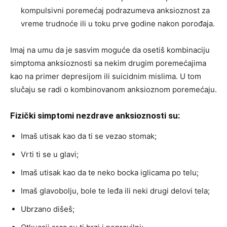
kompulsivni poremećaj podrazumeva anksioznost za
vreme trudnoće ili u toku prve godine nakon porođaja.
Imaj na umu da je sasvim moguće da osetiš kombinaciju
simptoma anksioznosti sa nekim drugim poremećajima
kao na primer depresijom ili suicidnim mislima. U tom
slučaju se radi o kombinovanom anksioznom poremećaju.
Fizički simptomi nezdrave anksioznosti su:
Imaš utisak kao da ti se vezao stomak;
Vrti ti se u glavi;
Imaš utisak kao da te neko bocka iglicama po telu;
Imaš glavobolju, bole te leđa ili neki drugi delovi tela;
Ubrzano dišeš;