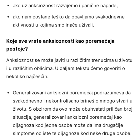
ako uz anksioznost razvijemo i panične napade;
ako nam postane teško da obavljamo svakodnevne
aktivnosti u kojima smo inače uživali.
Koje sve vrste anksioznosti kao poremećaja
postoje?
Anksioznost se može javiti u različitim trenucima u životu
i u različitim oblicima. U daljem tekstu ćemo govoriti o
nekoliko najčešćih:
Generalizovani anksiozni poremećaj podrazumeva da
svakodnevno i nekontrolisano brineš o mnogo stvari u
životu. S obzirom da ovo može obuhvatati priličan broj
situacija, generalizovani anksiozni poremećaj kao
dijagnoza kod jedne osobe može da ima drugačije
simptome od iste te dijagnoze kod neke druge osobe.