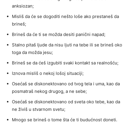
anksiozan;
Misliš da će se dogoditi nešto loše ako prestaneš da
brineš;
Brineš da će ti se možda desiti panični napad;
Stalno pitaš ljude da nisu ljuti na tebe ili se brineš oko
toga da možda jesu;
Brineš se da ćeš izgubiti svaki kontakt sa realnošću;
Iznova misliš o nekoj lošoj situaciji;
Osećaš se diskonektovano od tvog tela i uma, kao da
posmatraš nekog drugog, a ne sebe;
Osećaš se diskonektovano od sveta oko tebe, kao da
ne živiš u stvarnom svetu;
Mnogo se brineš o tome šta će ti budućnost doneti.