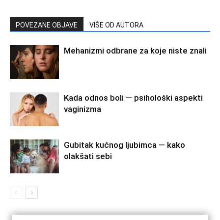
POVEZANE OBJAVE
VIŠE OD AUTORA
Mehanizmi odbrane za koje niste znali
Kada odnos boli — psihološki aspekti
vaginizma
Gubitak kućnog ljubimca — kako
olakšati sebi