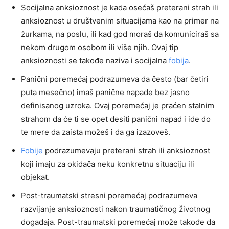
Socijalna anksioznost je kada osećaš preterani strah ili
anksioznost u društvenim situacijama kao na primer na
žurkama, na poslu, ili kad god moraš da komuniciraš sa
nekom drugom osobom ili više njih. Ovaj tip
anksioznosti se takođe naziva i socijalna
fobija
.
Panični poremećaj podrazumeva da često (bar četiri
puta mesečno) imaš panične napade bez jasno
definisanog uzroka. Ovaj poremećaj je praćen stalnim
strahom da će ti se opet desiti panični napad i ide do
te mere da zaista možeš i da ga izazoveš.
Fobije
podrazumevaju preterani strah ili anksioznost
koji imaju za okidača neku konkretnu situaciju ili
objekat.
Post-traumatski stresni poremećaj podrazumeva
razvijanje anksioznosti nakon traumatičnog životnog
događaja. Post-traumatski poremećaj može takođe da