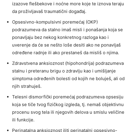
izazove flešbekove i noćne more koje te iznova teraju
da proživljavaš traumatični događaj.
Opsesivno-kompulsivni poremećaj (OKP)
podrazumeva da stalno imaš misli i ponašanja koja se
ponavljaju bez nekog konkretnog razloga kao i
uverenje da će se nešto loše desiti ako ne ponavljaš
određene radnje ili ako prestaneš da misliš o njima.
Zdravstvena anksioznost (hipohondrija) podrazumeva
stalnu i preteranu brigu o zdravlju kao i umišljanje
simptoma određenih bolesti od kojih ne boluješ, ali od
njih strahuješ.
Telesni dismorfički poremećaj podrazumeva opsesiju
koja se tiče tvog fizičkog izgleda, tj. nemaš objektivnu
procenu svog tela ili njegovih delova u smislu veličine
ili funkcije.
Perinatalna anksioznost iliti perinatalni opsesivno-