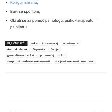
Koriguj ishranu
;
Bavi se sportom;
Obrati se za pomoć psihologu, psiho-terapeutu ili
psihijatru.
KLJUČNE REČI
anksiozni poremećaj
anksioznost
Autorski clanak
Depresija
Fobije
generalizovani anksiozni poremećaj
okp
simptomi nezdrave anksioznosti
socijalni anksiozni poremećaj