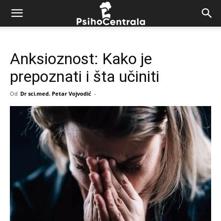
Anksioznost: Kako je
prepoznati i šta učiniti
Od
Dr sci.med. Petar Vojvodić
-