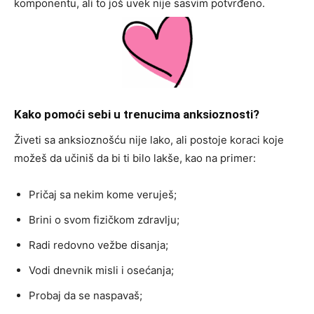
komponentu, ali to još uvek nije sasvim potvrđeno.
Kako pomoći sebi u trenucima anksioznosti?
Živeti sa anksioznošću nije lako, ali postoje koraci koje
možeš da učiniš da bi ti bilo lakše, kao na primer:
Pričaj sa nekim kome veruješ;
Brini o svom fizičkom zdravlju;
Radi redovno vežbe disanja;
Vodi dnevnik misli i osećanja;
Probaj da se naspavaš;