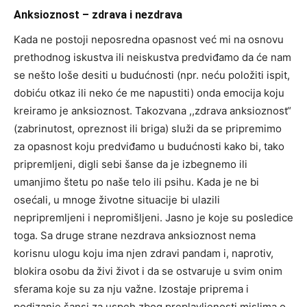
Anksioznost – zdrava i nezdrava
Kada ne postoji neposredna opasnost već mi na osnovu
prethodnog iskustva ili neiskustva predviđamo da će nam
se nešto loše desiti u budućnosti (npr. neću položiti ispit,
dobiću otkaz ili neko će me napustiti) onda emocija koju
kreiramo je anksioznost. Takozvana ,,zdrava anksioznost“
(zabrinutost, opreznost ili briga) služi da se pripremimo
za opasnost koju predviđamo u budućnosti kako bi, tako
pripremljeni, digli sebi šanse da je izbegnemo ili
umanjimo štetu po naše telo ili psihu. Kada je ne bi
osećali, u mnoge životne situacije bi ulazili
nepripremljeni i nepromišljeni. Jasno je koje su posledice
toga. Sa druge strane nezdrava anksioznost nema
korisnu ulogu koju ima njen zdravi pandam i, naprotiv,
blokira osobu da živi život i da se ostvaruje u svim onim
sferama koje su za nju važne. Izostaje priprema i
podizanje šansi za uspeh zbog preplavljenosti mislima o