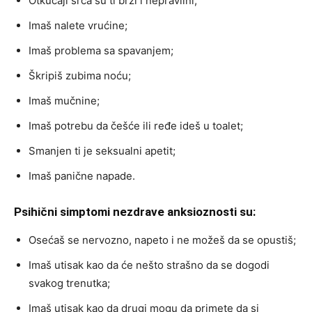
Otkucaji srca su ti brzi i nepravilni;
Imaš nalete vrućine;
Imaš problema sa spavanjem;
Škripiš zubima noću;
Imaš mučnine;
Imaš potrebu da češće ili ređe ideš u toalet;
Smanjen ti je seksualni apetit;
Imaš panične napade.
Psihični simptomi nezdrave anksioznosti su:
Osećaš se nervozno, napeto i ne možeš da se opustiš;
Imaš utisak kao da će nešto strašno da se dogodi
svakog trenutka;
Imaš utisak kao da drugi mogu da primete da si