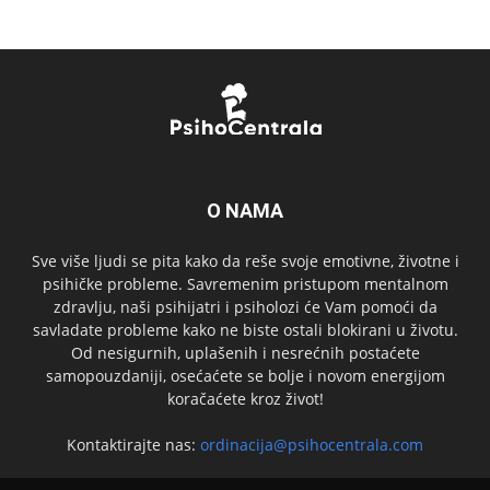
O NAMA
Sve više ljudi se pita kako da reše svoje emotivne, životne i
psihičke probleme. Savremenim pristupom mentalnom
zdravlju, naši psihijatri i psiholozi će Vam pomoći da
savladate probleme kako ne biste ostali blokirani u životu.
Od nesigurnih, uplašenih i nesrećnih postaćete
samopouzdaniji, osećaćete se bolje i novom energijom
koračaćete kroz život!
Kontaktirajte nas:
ordinacija@psihocentrala.com