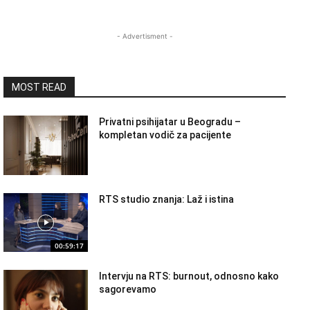
- Advertisment -
MOST READ
Privatni psihijatar u Beogradu –
kompletan vodič za pacijente
RTS studio znanja: Laž i istina
00:59:17
Intervju na RTS: burnout, odnosno kako
sagorevamo