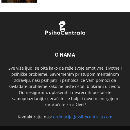
O NAMA
Sve više ljudi se pita kako da reše svoje emotivne, životne i
psihičke probleme. Savremenim pristupom mentalnom
zdravlju, naši psihijatri i psiholozi će Vam pomoći da
savladate probleme kako ne biste ostali blokirani u životu.
Od nesigurnih, uplašenih i nesrećnih postaćete
samopouzdaniji, osećaćete se bolje i novom energijom
koračaćete kroz život!
Kontaktirajte nas:
ordinacija@psihocentrala.com