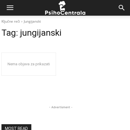
Ključne reči
Jungijanski
Tag:
jungijanski
Nema objava za prikazati
- Advertisment -
MOST READ