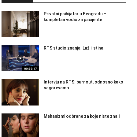
Privatni psihijatar u Beogradu –
kompletan vodič za pacijente
RTS studio znanja: Laž i istina
00:59:17
Intervju na RTS: burnout, odnosno kako
sagorevamo
Mehanizmi odbrane za koje niste znali