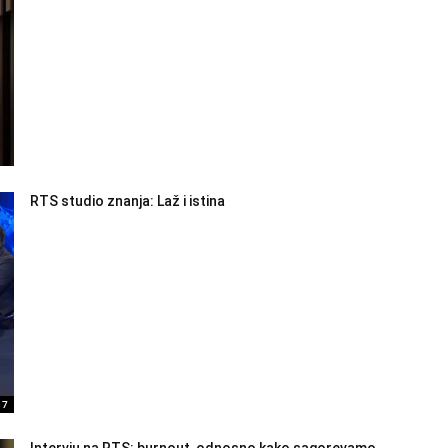
RTS studio znanja: Laž i istina
17
Intervju na RTS: burnout, odnosno kako sagorevamo