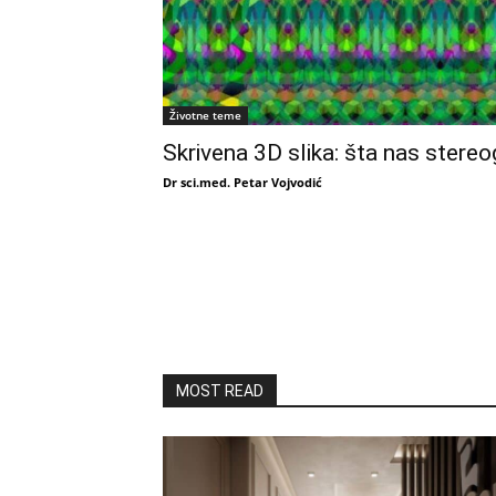
Životne teme
Skrivena 3D slika: šta nas stereo
Dr sci.med. Petar Vojvodić
MOST READ