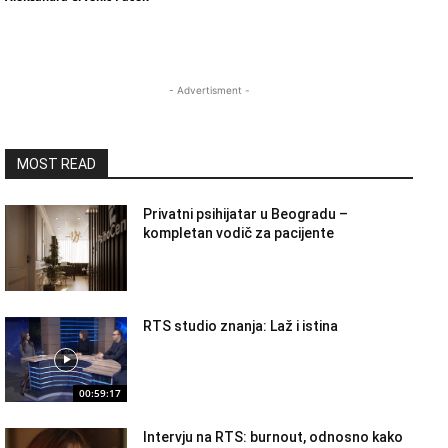
- Advertisment -
MOST READ
Privatni psihijatar u Beogradu –
kompletan vodič za pacijente
RTS studio znanja: Laž i istina
00:59:17
Intervju na RTS: burnout, odnosno kako