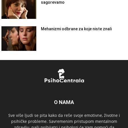
sagorevamo
Mehanizmi odbrane za koje niste znali
O NAMA
Sve više ljudi se pita kako da reše svoje emotivne, životne i
psihičke probleme. Savremenim pristupom mentalnom
zdravlju, naši psihijatri i psiholozi će Vam pomoći da