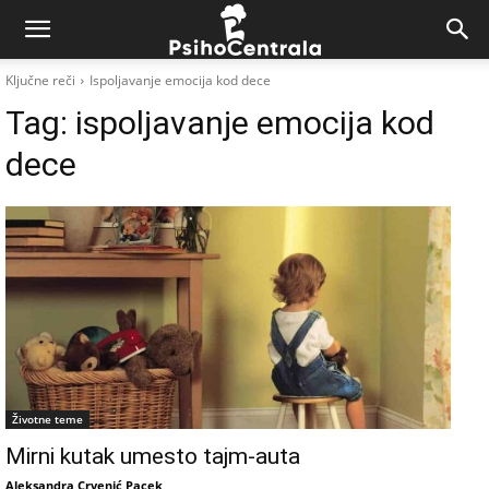
Ključne reči
Ispoljavanje emocija kod dece
Tag:
ispoljavanje emocija kod
dece
Životne teme
Mirni kutak umesto tajm-auta
Aleksandra Crvenić Pacek