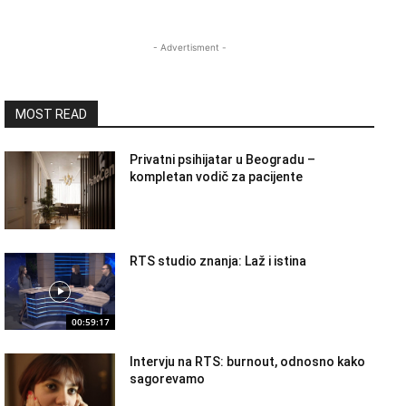
- Advertisment -
MOST READ
Privatni psihijatar u Beogradu –
kompletan vodič za pacijente
RTS studio znanja: Laž i istina
00:59:17
Intervju na RTS: burnout, odnosno kako
sagorevamo