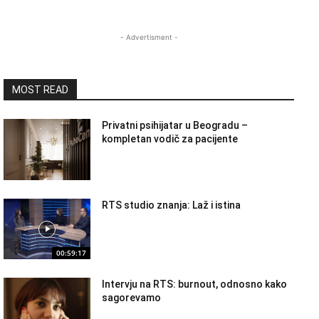
- Advertisment -
MOST READ
Privatni psihijatar u Beogradu –
kompletan vodič za pacijente
RTS studio znanja: Laž i istina
00:59:17
Intervju na RTS: burnout, odnosno kako
sagorevamo