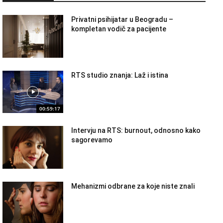
Privatni psihijatar u Beogradu –
kompletan vodič za pacijente
RTS studio znanja: Laž i istina
00:59:17
Intervju na RTS: burnout, odnosno kako
sagorevamo
Mehanizmi odbrane za koje niste znali