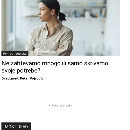
Pomoc i podrska
Ne zahtevamo mnogo ili samo skrivamo
svoje potrebe?
Dr sci.med. Petar Vojvodić
- Advertisment -
MOST READ