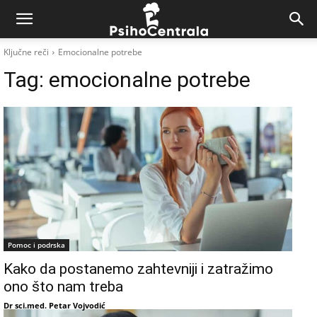
Ključne reči
Emocionalne potrebe
Tag:
emocionalne potrebe
Pomoc i podrska
Kako da postanemo zahtevniji i zatražimo
ono što nam treba
Dr sci.med. Petar Vojvodić