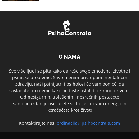
O NAMA
Sve više ljudi se pita kako da reše svoje emotivne, životne i
psihičke probleme. Savremenim pristupom mentalnom
zdravlju, naši psihijatri i psiholozi će Vam pomoći da
savladate probleme kako ne biste ostali blokirani u životu.
Od nesigurnih, uplašenih i nesrećnih postaćete
samopouzdaniji, osećaćete se bolje i novom energijom
koračaćete kroz život!
Kontaktirajte nas:
ordinacija@psihocentrala.com