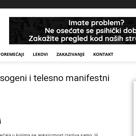
POREMEĆAJI
LEKOVI
ZAKAZIVANJE
KONTAKT
sogeni i telesno manifestni
i
ćaja u kojima se anksioznost izaziva samo, ili