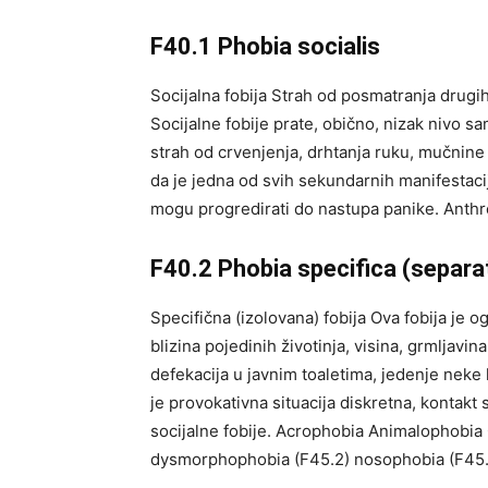
F40.1 Phobia socialis
Socijalna fobija Strah od posmatranja drugih 
Socijalne fobije prate, obično, nizak nivo sa
strah od crvenjenja, drhtanja ruku, mučnine
da je jedna od svih sekundarnih manifestac
mogu progredirati do nastupa panike. Anthr
F40.2 Phobia specifica (separa
Specifična (izolovana) fobija Ova fobija je o
blizina pojedinih životinja, visina, grmljavina
defekacija u javnim toaletima, jedenje neke
je provokativna situacija diskretna, kontakt 
socijalne fobije. Acrophobia Animalophobia 
dysmorphophobia (F45.2) nosophobia (F45.