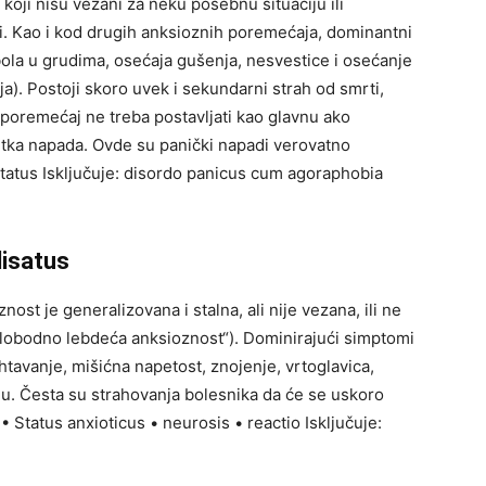
 koji nisu vezani za neku posebnu situaciju ili
vi. Kao i kod drugih anksioznih poremećaja, dominantni
bola u grudima, osećaja gušenja, nesvestice i osećanje
ija). Postoji skoro uvek i sekundarni strah od smrti,
i poremećaj ne treba postavljati kao glavnu ako
tka napada. Ovde su panički napadi verovatno
status Isključuje: disordo panicus cum agoraphobia
lisatus
st je generalizovana i stalna, ali nije vezana, ili ne
slobodno lebdeća anksioznost“). Dominirajući simptomi
drhtavanje, mišićna napetost, znojenje, vrtoglavica,
umu. Česta su strahovanja bolesnika da će se uskoro
 • Status anxioticus • neurosis • reactio Isključuje: