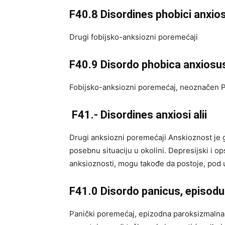
F40.8 Disordines phobici anxiosi
Drugi fobijsko-anksiozni poremećaji
F40.9 Disordo phobica anxiosu
Fobijsko-anksiozni poremećaj, neoznačen 
F41.- Disordines anxiosi alii
Drugi anksiozni poremećaji Anskioznost je 
posebnu situaciju u okolini. Depresijski i op
anksioznosti, mogu takođe da postoje, pod u
F41.0 Disordo panicus, episod
Panički poremećaj, epizodna paroksizmalna 