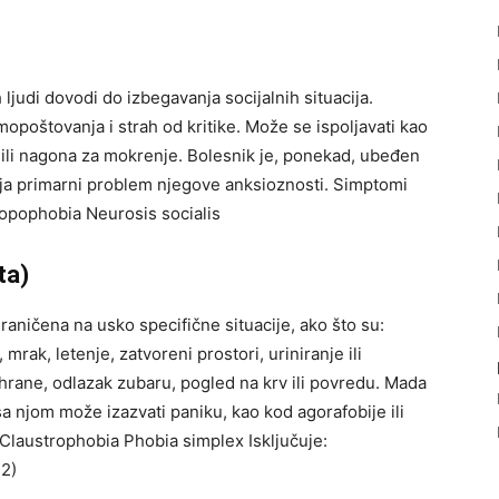
ljudi dovodi do izbegavanja socijalnih situacija.
mopoštovanja i strah od kritike. Može se ispoljavati kao
 ili nagona za mokrenje. Bolesnik je, ponekad, ubeđen
ija primarni problem njegove anksioznosti. Simptomi
opophobia Neurosis socialis
ta)
graničena na usko specifične situacije, ako što su:
, mrak, letenje, zatvoreni prostori, uriniranje ili
 hrane, odlazak zubaru, pogled na krv ili povredu. Mada
sa njom može izazvati paniku, kao kod agorafobije ili
Claustrophobia Phobia simplex Isključuje:
2)