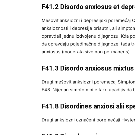
F41.2 Disordo anxiosus et dep
Mešovit anksiozni i depresijski poremećaj O
anksioznosti i depresije prisutni, ali simptom
opravdali jednu izdvojenu dijagnozu. Kda pos
da opravdaju pojedinačne dijagnoze, tada tre
anxiosus (moderata sive non permanens)
F41.3 Disordo anxiosus mixtus 
Drugi mešovit anksiozni poremećaj Simptom
F48. Nijedan simptom nije tako upadljiv da 
F41.8 Disordines anxiosi alii spe
Drugi anksiozni označeni poremećaji Hyster