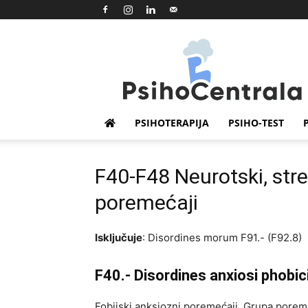
Psihocentrala
PSIHOTERAPIJA
PSIHO-TEST
F40-F48 Neurotski, stre
poremećaji
Isključuje
: Disordines morum F91.- (F92.8)
F40.- Disordines anxiosi phobic
Fobijski anksiozni poremećaji. Grupa poreme