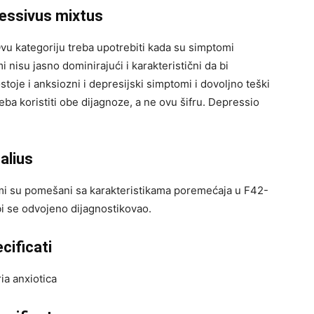
ressivus mixtus
vu kategoriju treba upotrebiti kada su simptomi
i nisu jasno dominirajući i karakteristični da bi
toje i anksiozni i depresijski simptomi i dovoljno teški
ba koristiti obe dijagnoze, a ne ovu šifru. Depressio
alius
i su pomešani sa karakteristikama poremećaja u F42-
bi se odvojeno dijagnostikovao.
cificati
ia anxiotica