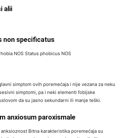
 alii
s non specificatus
Phobia NOS Status phobicus NOS
glavni simptom ovih poremećaja i nije vezana za neku
sesivni simptomi, pa i neki elementi fobijske
slovom da su jasno sekundarni ili manje teški.
um anxiosum paroxismale
anksioznost Bitna karakteristika poremećaja su