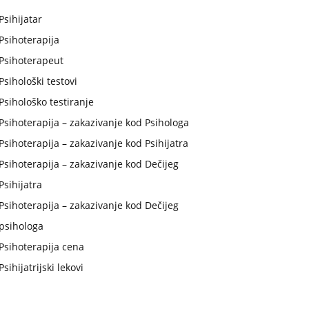
Psihijatar
Psihoterapija
Psihoterapeut
Psihološki testovi
Psihološko testiranje
Psihoterapija – zakazivanje kod Psihologa
Psihoterapija – zakazivanje kod Psihijatra
Psihoterapija – zakazivanje kod Dečijeg
Psihijatra
Psihoterapija – zakazivanje kod Dečijeg
psihologa
Psihoterapija cena
Psihijatrijski lekovi