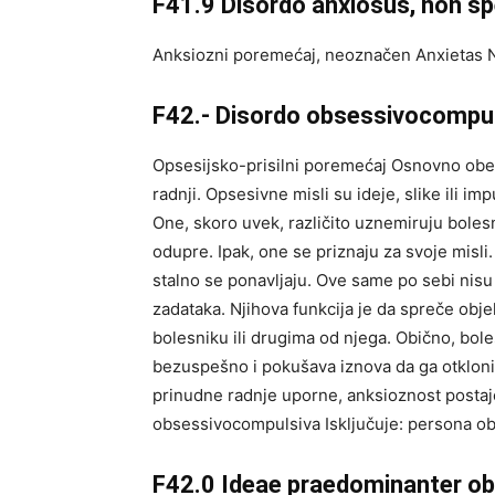
F41.9 Disordo anxiosus, non sp
Anksiozni poremećaj, neoznačen Anxietas
F42.- Disordo obsessivocompu
Opsesijsko-prisilni poremećaj Osnovno obele
radnji. Opsesivne misli su ideje, slike ili im
One, skoro uvek, različito uznemiruju boles
odupre. Ipak, one se priznaju za svoje misli.
stalno se ponavljaju. Ove same po sebi nisu 
zadataka. Njihova funkcija je da spreče obje
bolesniku ili drugima od njega. Obično, bol
bezuspešno i pokušava iznova da ga otkloni.
prinudne radnje uporne, anksioznost postaj
obsessivocompulsiva Isključuje: persona o
F42.0 Ideae praedominanter ob