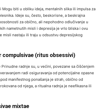
 Mogu biti u obliku ideja, mentalnih slika ili impulsa za
lesnika. Ideje su, često, beskorisne, a beskrajna
posobnosti za obično, ali nepohodno odlučivanje u
 nametnutih misli i depresija je vrlo bliska i ovu
 misli nastaju ili traju u odsustvu depresijskog
 compulsivae (ritus obsessivi)
i) Prinudne radnje su, u većini, povezane sa čišćenjem
roveravanjem radi osiguravanja od potencijalne opasne
 Ispod manifestnog ponašanja je strah, obično od
rokovana od njega, a ritualna radnja je neefikasna ili
sivae mixtae