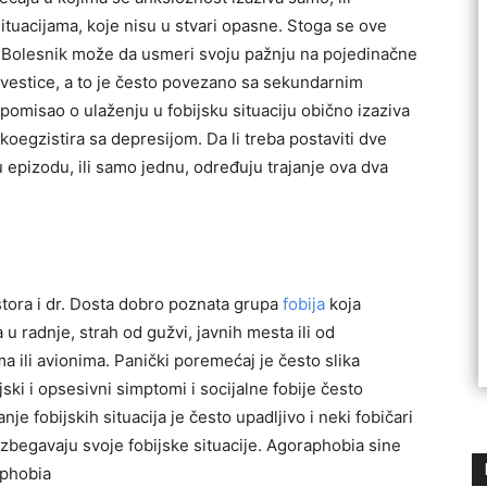
tuacijama, koje nisu u stvari opasne. Stoga se ove
m. Bolesnik može da usmeri svoju pažnju na pojedinačne
svestice, a to je često povezano sa sekundarnim
I pomisao o ulaženju u fobijsku situaciju obično izaziva
koegzistira sa depresijom. Da li treba postaviti dve
 epizodu, ili samo jednu, određuju trajanje ova dva
stora i dr. Dosta dobro poznata grupa
fobija
koja
u radnje, strah od gužvi, javnih mesta ili od
ili avionima. Panički poremećaj je često slika
ski i opsesivni simptomi i socijalne fobije često
je fobijskih situacija je često upadljivo i neki fobičari
izbegavaju svoje fobijske situacije. Agoraphobia sine
aphobia