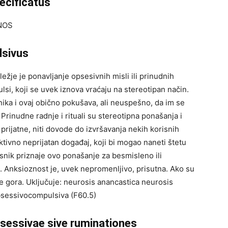
ecificatus
 NOS
lsivus
žje je ponavljanje opsesivnih misli ili prinudnih
pulsi, koji se uvek iznova vraćaju na stereotipan način.
nika i ovaj obično pokušava, ali neuspešno, da im se
 Prinudne radnje i rituali su stereotipna ponašanja i
prijatne, niti dovode do izvršavanja nekih korisnih
ktivno neprijatan događaj, koji bi mogao naneti štetu
esnik priznaje ovo ponašanje za besmisleno ili
 Anksioznost je, uvek nepromenljivo, prisutna. Ako su
e gora. Uključuje: neurosis anancastica neurosis
bsessivocompulsiva (F60.5)
sessivae sive ruminationes