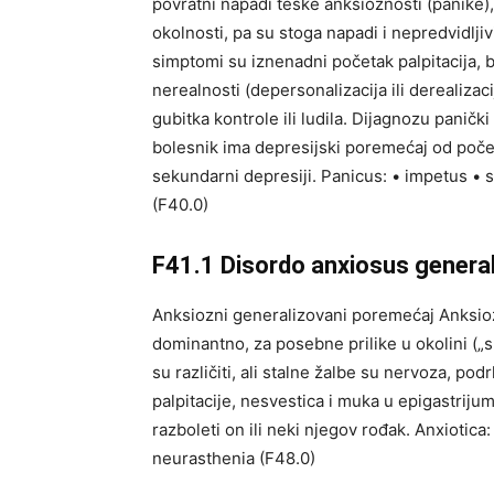
povratni napadi teške anksioznosti (panike),
okolnosti, pa su stoga napadi i nepredvidlji
simptomi su iznenadni početak palpitacija, 
nerealnosti (depersonalizacija ili derealizac
gubitka kontrole ili ludila. Dijagnozu paničk
bolesnik ima depresijski poremećaj od poče
sekundarni depresiji. Panicus: • impetus • 
(F40.0)
F41.1 Disordo anxiosus genera
Anksiozni generalizovani poremećaj Anksiozno
dominantno, za posebne prilike u okolini („
su različiti, ali stalne žalbe su nervoza, po
palpitacije, nesvestica i muka u epigastrij
razboleti on ili neki njegov rođak. Anxiotica:
neurasthenia (F48.0)