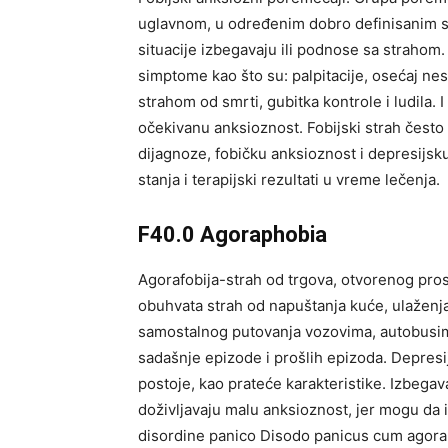
uglavnom, u određenim dobro definisanim si
situacije izbegavaju ili podnose sa straho
simptome kao što su: palpitacije, osećaj ne
strahom od smrti, gubitka kontrole i ludila. 
očekivanu anksioznost. Fobijski strah često 
dijagnoze, fobičku anksioznost i depresijsku
stanja i terapijski rezultati u vreme lečenja.
F40.0 Agoraphobia
Agorafobija-strah od trgova, otvorenog pro
obuhvata strah od napuštanja kuće, ulaženja 
samostalnog putovanja vozovima, autobusima 
sadašnje epizode i prošlih epizoda. Depresij
postoje, kao prateće karakteristike. Izbegavan
doživljavaju malu anksioznost, jer mogu da 
disordine panico Disodo panicus cum agor