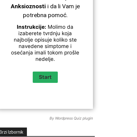
Anksioznosti
i da li Vam je
potrebna pomoć.
Instrukcije:
Molimo da
izaberete tvrdnju koja
najbolje opisuje koliko ste
navedene simptome i
osećanja imali tokom prošle
nedelje.
By
Wordpress Quiz plugin
Brzi Izbornik