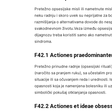
Pretežno opsesijske misli ili nametnute misli
neku radnju i skoro uvek su neprijatne za bo
razmišljanja o alternativama dovode do nes
svakodnevnom životu.Veza između opsesijskih
dijagnozu treba koristiti samo ako nametnute
sindroma.
F42.1 Actiones praedominanter
Pretežno prinudne radnje (opsesijski ritual
(naročito sa pranjem ruku), sa učestalim p
situacije ili sa očuvanjem reda i urednosti.
opasnosti koja je namenjena bolesniku ili uz
simbolički pokušaj otklanjanja opasnosti.
F42.2 Actiones et ideae obses