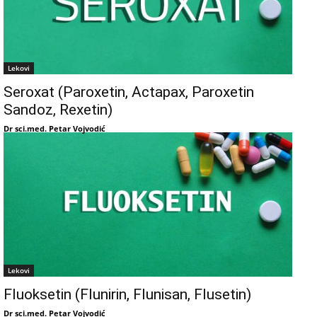
Lekovi
Seroxat (Paroxetin, Actapax, Paroxetin
Sandoz, Rexetin)
Dr sci.med. Petar Vojvodić
Lekovi
Fluoksetin (Flunirin, Flunisan, Flusetin)
Dr sci.med. Petar Vojvodić