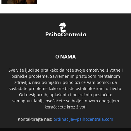
O NAMA
Sve više ljudi se pita kako da reše svoje emotivne, životne i
psihičke probleme. Savremenim pristupom mentalnom
zdravlju, naši psihijatri i psiholozi će Vam pomoći da
savladate probleme kako ne biste ostali blokirani u životu.
Od nesigurnih, uplašenih i nesrećnih postaćete
samopouzdaniji, osećaćete se bolje i novom energijom
koračaćete kroz život!
Kontaktirajte nas:
ordinacija@psihocentrala.com