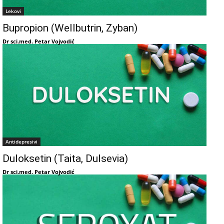
Lekovi
Bupropion (Wellbutrin, Zyban)
Dr sci.med. Petar Vojvodić
Antidepresivi
Duloksetin (Taita, Dulsevia)
Dr sci.med. Petar Vojvodić