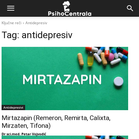
Ključne reči
Antidepresiv
Tag:
antidepresiv
Antidepresivi
Mirtazapin (Remeron, Remirta, Calixta,
Mirzaten, Tifona)
Dr sci.med. Petar Vojvodić