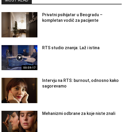
MOST READ
Privatni psihijatar u Beogradu –
kompletan vodič za pacijente
RTS studio znanja: Laž i istina
00:59:17
Intervju na RTS: burnout, odnosno kako
sagorevamo
Mehanizmi odbrane za koje niste znali