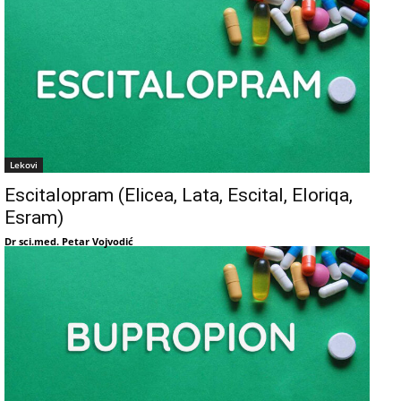
Lekovi
Escitalopram (Elicea, Lata, Escital, Eloriqa,
Esram)
Dr sci.med. Petar Vojvodić