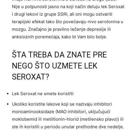
Nije u potpunosti jasno na koji način deluju lek Seroxat
i drugi lekovi iz grupe SSRI, ali oni mogu ostvariti
terapijski efekat tako što povećavaju nivo serotonina u
mozgu. Značajno je pravilno lečenje depresije ili
anksioznih poremećaja, kako bi Vam bilo bolje.
ŠTA TREBA DA ZNATE PRE
NEGO ŠTO UZMETE LEK
SEROXAT?
Lek Seroxat ne smete koristiti:
Ukoliko koristite lekove koji se nazivaju inhibitori
monoaminooksidaze (MAO inhibitori, uključujući
moklobemid ili metiltionin-hlorid (metilensko plavo)) ili
ste ih koristili u periodu unutar prethodne dve nedelje.