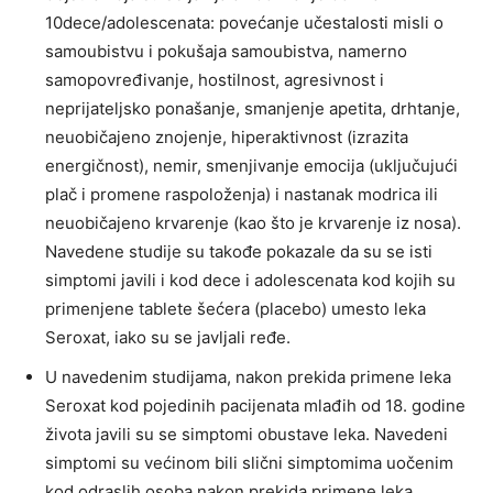
10dece/adolescenata: povećanje učestalosti misli o
samoubistvu i pokušaja samoubistva, namerno
samopovređivanje, hostilnost, agresivnost i
neprijateljsko ponašanje, smanjenje apetita, drhtanje,
neuobičajeno znojenje, hiperaktivnost (izrazita
energičnost), nemir, smenjivanje emocija (uključujući
plač i promene raspoloženja) i nastanak modrica ili
neuobičajeno krvarenje (kao što je krvarenje iz nosa).
Navedene studije su takođe pokazale da su se isti
simptomi javili i kod dece i adolescenata kod kojih su
primenjene tablete šećera (placebo) umesto leka
Seroxat, iako su se javljali ređe.
U navedenim studijama, nakon prekida primene leka
Seroxat kod pojedinih pacijenata mlađih od 18. godine
života javili su se simptomi obustave leka. Navedeni
simptomi su većinom bili slični simptomima uočenim
kod odraslih osoba nakon prekida primene leka