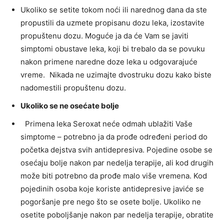
Ukoliko se setite tokom noći ili narednog dana da ste
propustili da uzmete propisanu dozu leka, izostavite
propuštenu dozu. Moguće ja da će Vam se javiti
simptomi obustave leka, koji bi trebalo da se povuku
nakon primene naredne doze leka u odgovarajuće
vreme. Nikada ne uzimajte dvostruku dozu kako biste
nadomestili propuštenu dozu.
Ukoliko se ne osećate bolje
Primena leka Seroxat neće odmah ublažiti Vaše
simptome – potrebno ja da prođe određeni period do
početka dejstva svih antidepresiva. Pojedine osobe se
osećaju bolje nakon par nedelja terapije, ali kod drugih
može biti potrebno da prođe malo više vremena. Kod
pojedinih osoba koje koriste antidepresive javiće se
pogoršanje pre nego što se osete bolje. Ukoliko ne
osetite poboljšanje nakon par nedelja terapije, obratite