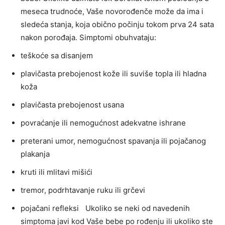
meseca trudnoće, Vaše novorođenče može da ima i
sledeća stanja, koja obično počinju tokom prva 24 sata
nakon porođaja. Simptomi obuhvataju:
teškoće sa disanjem
plavičasta prebojenost kože ili suviše topla ili hladna
koža
plavičasta prebojenost usana
povraćanje ili nemogućnost adekvatne ishrane
preterani umor, nemogućnost spavanja ili pojačanog
plakanja
kruti ili mlitavi mišići
tremor, podrhtavanje ruku ili grčevi
pojačani refleksi Ukoliko se neki od navedenih
simptoma javi kod Vaše bebe po rođenju ili ukoliko ste