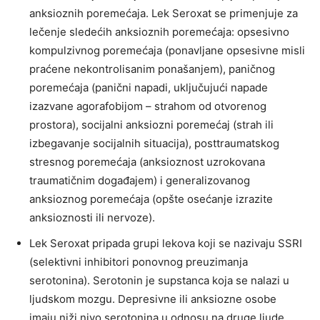
anksioznih poremećaja. Lek Seroxat se primenjuje za
lečenje sledećih anksioznih poremećaja: opsesivno
kompulzivnog poremećaja (ponavljane opsesivne misli
praćene nekontrolisanim ponašanjem), paničnog
poremećaja (panični napadi, uključujući napade
izazvane agorafobijom – strahom od otvorenog
prostora), socijalni anksiozni poremećaj (strah ili
izbegavanje socijalnih situacija), posttraumatskog
stresnog poremećaja (anksioznost uzrokovana
traumatičnim događajem) i generalizovanog
anksioznog poremećaja (opšte osećanje izrazite
anksioznosti ili nervoze).
Lek Seroxat pripada grupi lekova koji se nazivaju SSRI
(selektivni inhibitori ponovnog preuzimanja
serotonina). Serotonin je supstanca koja se nalazi u
ljudskom mozgu. Depresivne ili anksiozne osobe
imaju niži nivo serotonina u odnosu na druge ljude.