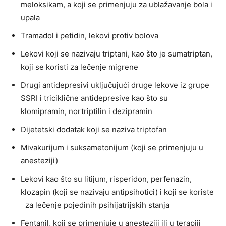
meloksikam, a koji se primenjuju za ublažavanje bola i
upala
Tramadol i petidin, lekovi protiv bolova
Lekovi koji se nazivaju triptani, kao što je sumatriptan,
koji se koristi za lečenje migrene
Drugi antidepresivi uključujući druge lekove iz grupe
SSRI i triciklične antidepresive kao što su
klomipramin, nortriptilin i dezipramin
Dijetetski dodatak koji se naziva triptofan
Mivakurijum i suksametonijum (koji se primenjuju u
anesteziji)
Lekovi kao što su litijum, risperidon, perfenazin,
klozapin (koji se nazivaju antipsihotici) i koji se koriste
za lečenje pojedinih psihijatrijskih stanja
Fentanil, koji se primenjuje u anesteziji ili u terapiji