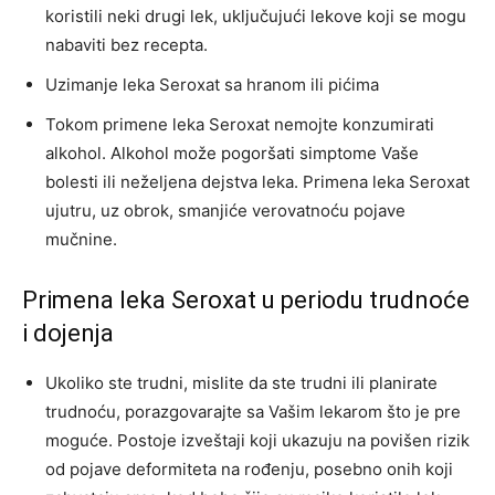
koristili neki drugi lek, uključujući lekove koji se mogu
nabaviti bez recepta.
Uzimanje leka Seroxat sa hranom ili pićima
Tokom primene leka Seroxat nemojte konzumirati
alkohol. Alkohol može pogoršati simptome Vaše
bolesti ili neželjena dejstva leka. Primena leka Seroxat
ujutru, uz obrok, smanjiće verovatnoću pojave
mučnine.
Primena leka Seroxat u periodu trudnoće
i dojenja
Ukoliko ste trudni, mislite da ste trudni ili planirate
trudnoću, porazgovarajte sa Vašim lekarom što je pre
moguće. Postoje izveštaji koji ukazuju na povišen rizik
od pojave deformiteta na rođenju, posebno onih koji