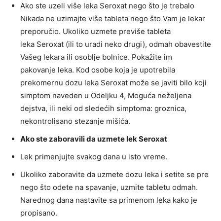
Ako ste uzeli više leka Seroxat nego što je trebalo
Nikada ne uzimajte više tableta nego što Vam je lekar
preporučio. Ukoliko uzmete previše tableta
leka Seroxat (ili to uradi neko drugi), odmah obavestite
Vašeg lekara ili osoblje bolnice. Pokažite im
pakovanje leka. Kod osobe koja je upotrebila
prekomernu dozu leka Seroxat može se javiti bilo koji
simptom naveden u Odeljku 4, Moguća neželjena
dejstva, ili neki od sledećih simptoma: groznica,
nekontrolisano stezanje mišića.
Ako ste zaboravili da uzmete lek Seroxat
Lek primenjujte svakog dana u isto vreme.
Ukoliko zaboravite da uzmete dozu leka i setite se pre
nego što odete na spavanje, uzmite tabletu odmah.
Narednog dana nastavite sa primenom leka kako je
propisano.