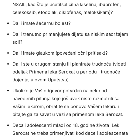
NSAIL, kao što je acetilsalicilna kiselina, ibuprofen,
celekoksib, etodolak, diklofenak, meloksikam)?
Da li imate šećernu bolest?
Da li trenutno primenjujete dijetu sa niskim sadržajem
soli?
Da li imate glaukom (povećani očni pritisak)?
Da li ste u drugom stanju ili planirate trudnoću (videti
odeljak Primena leka Seroxat u periodu trudnoće i
dojenja, u ovom Uputstvu)
Ukoliko je Vaš odgovor potvrdan na neko od
navedenih pitanja koje još uvek niste razmotrili sa
Vašim lekarom, obratite se ponovo Vašem lekaru i
pitajte ga za savet u vezi sa primenom leka Seroxat.
Deca i adolescenti mlađi od 18. godine života Lek
Seroxat ne treba primenjivati kod dece i adolescenata