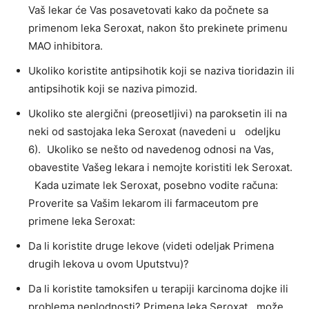
Vaš lekar će Vas posavetovati kako da počnete sa
primenom leka Seroxat, nakon što prekinete primenu
MAO inhibitora.
Ukoliko koristite antipsihotik koji se naziva tioridazin ili
antipsihotik koji se naziva pimozid.
Ukoliko ste alergični (preosetljivi) na paroksetin ili na
neki od sastojaka leka Seroxat (navedeni u odeljku
6). Ukoliko se nešto od navedenog odnosi na Vas,
obavestite Vašeg lekara i nemojte koristiti lek Seroxat.
Kada uzimate lek Seroxat, posebno vodite računa:
Proverite sa Vašim lekarom ili farmaceutom pre
primene leka Seroxat:
Da li koristite druge lekove (videti odeljak Primena
drugih lekova u ovom Uputstvu)?
Da li koristite tamoksifen u terapiji karcinoma dojke ili
problema neplodnosti? Primena leka Seroxat može