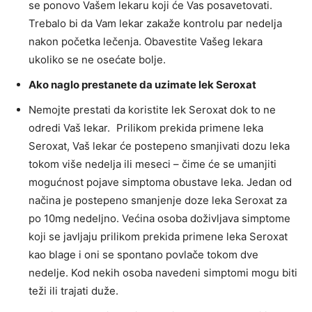
se ponovo Vašem lekaru koji će Vas posavetovati.
Trebalo bi da Vam lekar zakaže kontrolu par nedelja
nakon početka lečenja. Obavestite Vašeg lekara
ukoliko se ne osećate bolje.
Ako naglo prestanete da uzimate lek Seroxat
Nemojte prestati da koristite lek Seroxat dok to ne
odredi Vaš lekar. Prilikom prekida primene leka
Seroxat, Vaš lekar će postepeno smanjivati dozu leka
tokom više nedelja ili meseci – čime će se umanjiti
mogućnost pojave simptoma obustave leka. Jedan od
načina je postepeno smanjenje doze leka Seroxat za
po 10mg nedeljno. Većina osoba doživljava simptome
koji se javljaju prilikom prekida primene leka Seroxat
kao blage i oni se spontano povlače tokom dve
nedelje. Kod nekih osoba navedeni simptomi mogu biti
teži ili trajati duže.