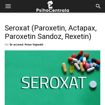
Seroxat (Paroxetin, Actapax,
Paroxetin Sandoz, Rexetin)
Od
Dr sci.med. Petar Vojvodić
-