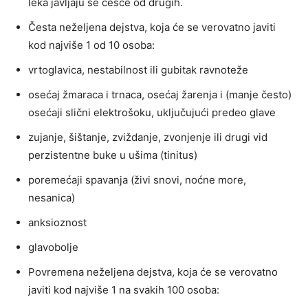
leka javljaju se češće od drugih.
Česta neželjena dejstva, koja će se verovatno javiti
kod najviše 1 od 10 osoba:
vrtoglavica, nestabilnost ili gubitak ravnoteže
osećaj žmaraca i trnaca, osećaj žarenja i (manje često)
osećaji slični elektrošoku, uključujući predeo glave
zujanje, šištanje, zviždanje, zvonjenje ili drugi vid
perzistentne buke u ušima (tinitus)
poremećaji spavanja (živi snovi, noćne more,
nesanica)
anksioznost
glavobolje
Povremena neželjena dejstva, koja će se verovatno
javiti kod najviše 1 na svakih 100 osoba: