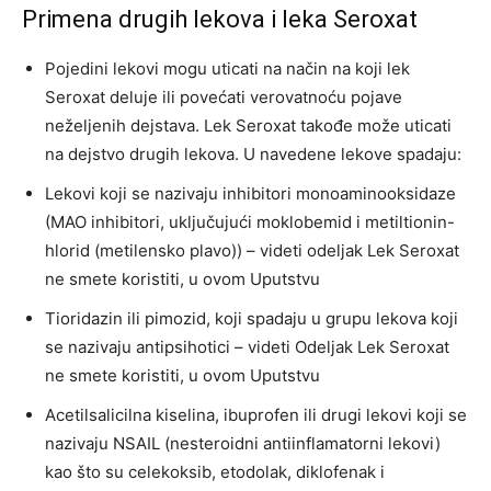
Primena drugih lekova i leka Seroxat
Pojedini lekovi mogu uticati na način na koji lek
Seroxat deluje ili povećati verovatnoću pojave
neželjenih dejstava. Lek Seroxat takođe može uticati
na dejstvo drugih lekova. U navedene lekove spadaju:
Lekovi koji se nazivaju inhibitori monoaminooksidaze
(MAO inhibitori, uključujući moklobemid i metiltionin-
hlorid (metilensko plavo)) – videti odeljak Lek Seroxat
ne smete koristiti, u ovom Uputstvu
Tioridazin ili pimozid, koji spadaju u grupu lekova koji
se nazivaju antipsihotici – videti Odeljak Lek Seroxat
ne smete koristiti, u ovom Uputstvu
Acetilsalicilna kiselina, ibuprofen ili drugi lekovi koji se
nazivaju NSAIL (nesteroidni antiinflamatorni lekovi)
kao što su celekoksib, etodolak, diklofenak i