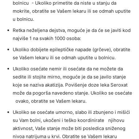
bolnicu - Ukoliko primetite da niste u stanju da
mokrite, obratite se Vašem lekaru ili se odmah uputite
u bolnicu.
Retka neželjena dejstva, moguće je da će se javiti kod
najviše 1 na svakih 1000 osoba:
Ukoliko dobijete epileptičke napade (grčeve), obratite
se Vašem lekaru ili se odmah uputite u bolnicu.
Ukoliko osećate nemir ili osećate da ne možete da
sedite ili stojite mirno, moguće je da se javilo stanje
koje se naziva akatizija. Povišenje doze leka Seroxat
može da pogorša navedeno stanje. Ukoliko se osećate
ovako, obratite se Vašem lekaru.
Ukoliko se osećate umorno, slabo ili zbunjeno i mišići
su Vam bolni, ukočeni i teško koordinirate njihovu
aktivnost, Vaše stanje može biti posledica sniženog
nivoa natrijuma u krvi. Obratite se Vašem lekaru