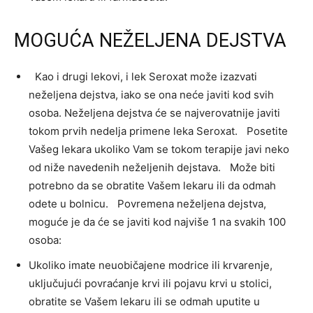
MOGUĆA NEŽELJENA DEJSTVA
Kao i drugi lekovi, i lek Seroxat može izazvati
neželjena dejstva, iako se ona neće javiti kod svih
osoba. Neželjena dejstva će se najverovatnije javiti
tokom prvih nedelja primene leka Seroxat. Posetite
Vašeg lekara ukoliko Vam se tokom terapije javi neko
od niže navedenih neželjenih dejstava. Može biti
potrebno da se obratite Vašem lekaru ili da odmah
odete u bolnicu. Povremena neželjena dejstva,
moguće je da će se javiti kod najviše 1 na svakih 100
osoba:
Ukoliko imate neuobičajene modrice ili krvarenje,
uključujući povraćanje krvi ili pojavu krvi u stolici,
obratite se Vašem lekaru ili se odmah uputite u