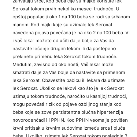
zahvataju srce, kod beba čije su majke koristile lek
Seroxat tokom prvih nekoliko meseci trudnoće. U
opštoj populaciji oko 1 na 100 beba se rodi sa srčanom
manom. Kod majki koje su uzimale lek Seroxat
navedena pojava povećana je na oko 2 na 100 beba. Vi
i vaš lekar možete odlučiti da je bolje za Vas da
nastavite lečenje drugim lekom ili da postepeno
prekinete primenu leka Seroxat tokom trudnoće.
Međutim, zavisno od okolnosti, Vaš lekar može
smatrati da je za Vas bolje da nastavite sa primenom
leka Seroxat. Obavestite babicu ili lekara da uzimate
lek Seroxat. Ukoliko se lekovi kao što je lek Seroxat
uzimaju tokom trudnoće, naročito u kasnijoj trudnoći,
mogu povećati rizik od pojave ozbiljnog stanja kod
beba koje se zove perzistentna plućna hipertenzija
novorođenčadi ili PPHN. Kod PPHN veoma je povišen
krvni pritisak u krvnim sudovima između srca i pluća
bebe. Ukoliko uzimate lek Seroxat tokom poslednja 3