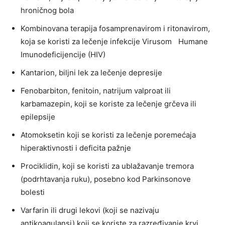
hroničnog bola
Kombinovana terapija fosamprenavirom i ritonavirom,
koja se koristi za lečenje infekcije Virusom Humane
Imunodeficijencije (HIV)
Kantarion, biljni lek za lečenje depresije
Fenobarbiton, fenitoin, natrijum valproat ili
karbamazepin, koji se koriste za lečenje grčeva ili
epilepsije
Atomoksetin koji se koristi za lečenje poremećaja
hiperaktivnosti i deficita pažnje
Prociklidin, koji se koristi za ublažavanje tremora
(podrhtavanja ruku), posebno kod Parkinsonove
bolesti
Varfarin ili drugi lekovi (koji se nazivaju
antikoagulansi) koji se koriste za razređivanje krvi