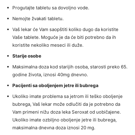
Progutajte tabletu sa dovoljno vode.
Nemojte žvakati tabletu.
Vaš lekar će Vam saopštiti koliko dugo da koristite
Vaše tablete. Moguće je da će biti potrebno da ih
koristite nekoliko meseci ili duže.
Starije osobe
Maksimalna doza kod starijih osoba, starosti preko 65.
godine života, iznosi 40mg dnevno.
Pacijenti sa oboljenjem jetre ili bubrega
Ukoliko imate problema sa jetrom ili teško oboljenje
bubrega, Vaš lekar može odlučiti da je potrebno da
Vam primeni nižu doza leka Seroxat od uobičajene.
Ukoliko imate ozbiljno oboljenje jetre ili bubrega,
maksimalna dnevna doza iznosi 20 mg.