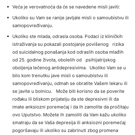
Veća je verovatnoća da će se navedene misli javiti:
Ukoliko su Vam se ranije javljale misli o samoubistvu ili
samopovređivanju.
Ukoliko ste mlada, odrasla osoba. Podaci iz kliničkih
istraživanja su pokazali postojanje povišenog rizika
od suicidalnog ponašanja kod odraslih osoba mlađih
od 25. godine života, obolelih od psihijatrijskog
oboljenja lečenog antidepresivima. Ukoliko Vam se u
bilo kom trenutku jave misli o samoubistvu ili
samopovređivanju, odmah se obratite Vašem lekaru ili
se javite u bolnicu. Može biti korisno da se poverite
rođaku ili bliskom prijatelju da ste depresivni ili da
imate anksiozni poremećaj i da ih zamolite da pročitaju
ovo Uputstvo. Možete ih zamoliti da Vam kažu ukoliko
smatraju da se Vaša depresija ili anksiozni poremećaj
pogoršavaju ili ukoliko su zabrinuti zbog promena