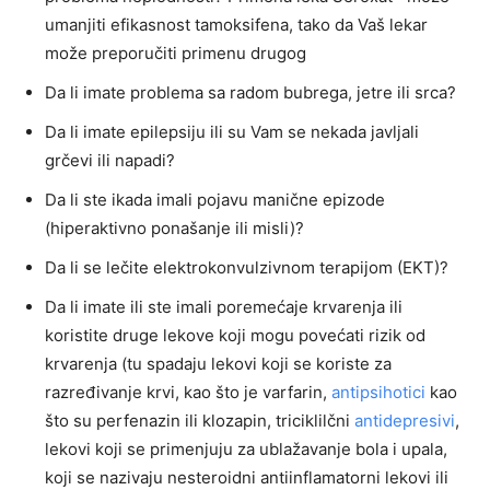
umanjiti efikasnost tamoksifena, tako da Vaš lekar
može preporučiti primenu drugog
Da li imate problema sa radom bubrega, jetre ili srca?
Da li imate epilepsiju ili su Vam se nekada javljali
grčevi ili napadi?
Da li ste ikada imali pojavu manične epizode
(hiperaktivno ponašanje ili misli)?
Da li se lečite elektrokonvulzivnom terapijom (EKT)?
Da li imate ili ste imali poremećaje krvarenja ili
koristite druge lekove koji mogu povećati rizik od
krvarenja (tu spadaju lekovi koji se koriste za
razređivanje krvi, kao što je varfarin,
antipsihotici
kao
što su perfenazin ili klozapin, triciklilčni
antidepresivi
,
lekovi koji se primenjuju za ublažavanje bola i upala,
koji se nazivaju nesteroidni antiinflamatorni lekovi ili