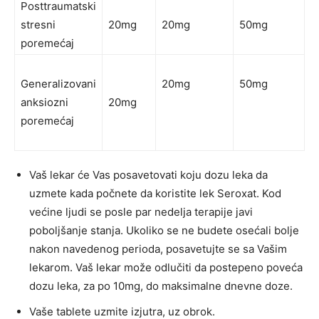
Posttraumatski
stresni
20mg
20mg
50mg
poremećaj
Generalizovani
20mg
50mg
anksiozni
20mg
poremećaj
Vaš lekar će Vas posavetovati koju dozu leka da
uzmete kada počnete da koristite lek Seroxat. Kod
većine ljudi se posle par nedelja terapije javi
poboljšanje stanja. Ukoliko se ne budete osećali bolje
nakon navedenog perioda, posavetujte se sa Vašim
lekarom. Vaš lekar može odlučiti da postepeno poveća
dozu leka, za po 10mg, do maksimalne dnevne doze.
Vaše tablete uzmite izjutra, uz obrok.