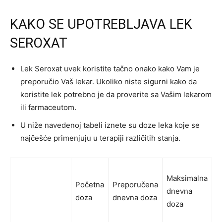
KAKO SE UPOTREBLJAVA LEK
SEROXAT
Lek Seroxat uvek koristite tačno onako kako Vam je
preporučio Vaš lekar. Ukoliko niste sigurni kako da
koristite lek potrebno je da proverite sa Vašim lekarom
ili farmaceutom.
U niže navedenoj tabeli iznete su doze leka koje se
najčešće primenjuju u terapiji različitih stanja.
Maksimalna
Početna
Preporučena
dnevna
doza
dnevna doza
doza