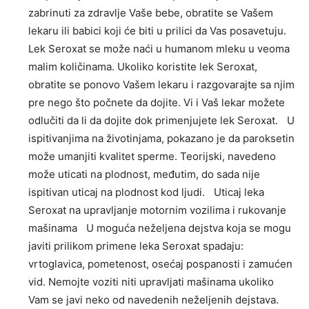
zabrinuti za zdravlje Vaše bebe, obratite se Vašem
lekaru ili babici koji će biti u prilici da Vas posavetuju.
Lek Seroxat se može naći u humanom mleku u veoma
malim količinama. Ukoliko koristite lek Seroxat,
obratite se ponovo Vašem lekaru i razgovarajte sa njim
pre nego što počnete da dojite. Vi i Vaš lekar možete
odlučiti da li da dojite dok primenjujete lek Seroxat. U
ispitivanjima na životinjama, pokazano je da paroksetin
može umanjiti kvalitet sperme. Teorijski, navedeno
može uticati na plodnost, međutim, do sada nije
ispitivan uticaj na plodnost kod ljudi. Uticaj leka
Seroxat na upravljanje motornim vozilima i rukovanje
mašinama U moguća neželjena dejstva koja se mogu
javiti prilikom primene leka Seroxat spadaju:
vrtoglavica, pometenost, osećaj pospanosti i zamućen
vid. Nemojte voziti niti upravljati mašinama ukoliko
Vam se javi neko od navedenih neželjenih dejstava.