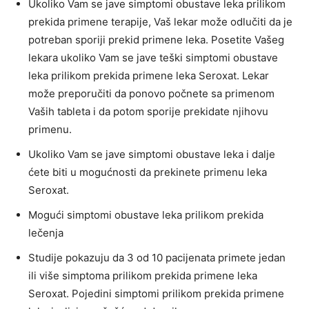
Ukoliko Vam se jave simptomi obustave leka prilikom
prekida primene terapije, Vaš lekar može odlučiti da je
potreban sporiji prekid primene leka. Posetite Vašeg
lekara ukoliko Vam se jave teški simptomi obustave
leka prilikom prekida primene leka Seroxat. Lekar
može preporučiti da ponovo počnete sa primenom
Vaših tableta i da potom sporije prekidate njihovu
primenu.
Ukoliko Vam se jave simptomi obustave leka i dalje
ćete biti u mogućnosti da prekinete primenu leka
Seroxat.
Mogući simptomi obustave leka prilikom prekida
lečenja
Studije pokazuju da 3 od 10 pacijenata primete jedan
ili više simptoma prilikom prekida primene leka
Seroxat. Pojedini simptomi prilikom prekida primene