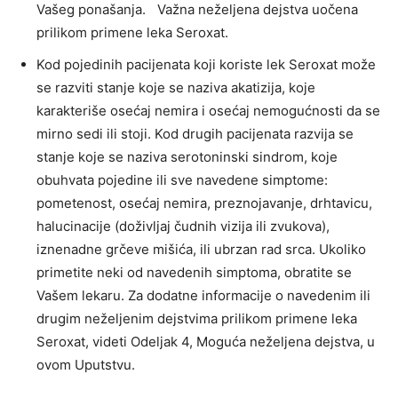
Vašeg ponašanja. Važna neželjena dejstva uočena
prilikom primene leka Seroxat.
Kod pojedinih pacijenata koji koriste lek Seroxat može
se razviti stanje koje se naziva akatizija, koje
karakteriše osećaj nemira i osećaj nemogućnosti da se
mirno sedi ili stoji. Kod drugih pacijenata razvija se
stanje koje se naziva serotoninski sindrom, koje
obuhvata pojedine ili sve navedene simptome:
pometenost, osećaj nemira, preznojavanje, drhtavicu,
halucinacije (doživljaj čudnih vizija ili zvukova),
iznenadne grčeve mišića, ili ubrzan rad srca. Ukoliko
primetite neki od navedenih simptoma, obratite se
Vašem lekaru. Za dodatne informacije o navedenim ili
drugim neželjenim dejstvima prilikom primene leka
Seroxat, videti Odeljak 4, Moguća neželjena dejstva, u
ovom Uputstvu.