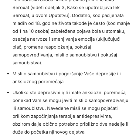
Seroxat (videti odeljak 3, Kako se upotrebljava lek
Seroxat, u ovom Uputstvu). Dodatno, kod pacijenata
mlađih od 18. godine života takođe je često (kod manje
od 1 na 10 osoba) zabeležena pojava bola u stomaku,
osećaja nervoze i smenjivanja emocija (uključujući
plač, promene raspoloženja, pokušaj
samopovređivanja, misli o samoubistvu i pokušaj
samoubistva).
Misli o samoubistvu i pogoršanje Vaše depresije ili
anksioznog poremećaja
Ukoliko ste depresivni i/ili imate anksiozni poremećaj
ponekad Vam se mogu javiti misli o samopovređivanju
ili samoubistvu. Navedene misli se mogu pojačati
prilikom započinjanja terapije antidepresivima,
obzirom da je obično potrebno približno dve nedelje ili
duže do početka njihovog dejstva.