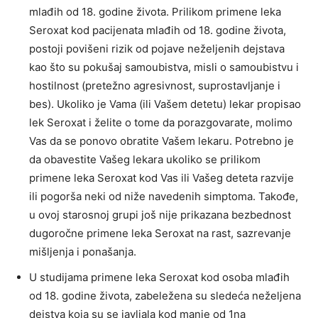
mlađih od 18. godine života. Prilikom primene leka
Seroxat kod pacijenata mlađih od 18. godine života,
postoji povišeni rizik od pojave neželjenih dejstava
kao što su pokušaj samoubistva, misli o samoubistvu i
hostilnost (pretežno agresivnost, suprostavljanje i
bes). Ukoliko je Vama (ili Vašem detetu) lekar propisao
lek Seroxat i želite o tome da porazgovarate, molimo
Vas da se ponovo obratite Vašem lekaru. Potrebno je
da obavestite Vašeg lekara ukoliko se prilikom
primene leka Seroxat kod Vas ili Vašeg deteta razvije
ili pogorša neki od niže navedenih simptoma. Takođe,
u ovoj starosnoj grupi još nije prikazana bezbednost
dugoročne primene leka Seroxat na rast, sazrevanje
mišljenja i ponašanja.
U studijama primene leka Seroxat kod osoba mlađih
od 18. godine života, zabeležena su sledeća neželjena
dejstva koja su se javljala kod manje od 1na