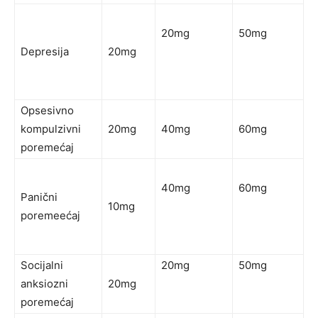
20mg
50mg
Depresija
20mg
Opsesivno
kompulzivni
20mg
40mg
60mg
poremećaj
40mg
60mg
Panični
10mg
poremeećaj
Socijalni
20mg
50mg
anksiozni
20mg
poremećaj