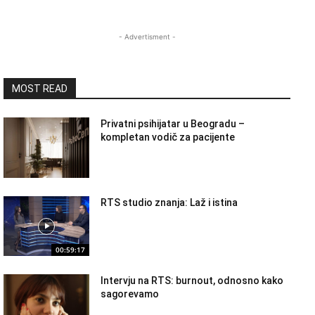
- Advertisment -
MOST READ
Privatni psihijatar u Beogradu –
kompletan vodič za pacijente
RTS studio znanja: Laž i istina
00:59:17
Intervju na RTS: burnout, odnosno kako
sagorevamo