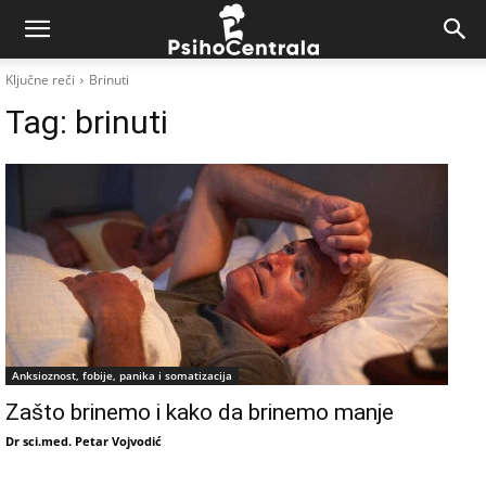
Ključne reči
Brinuti
Tag:
brinuti
Anksioznost, fobije, panika i somatizacija
Zašto brinemo i kako da brinemo manje
Dr sci.med. Petar Vojvodić