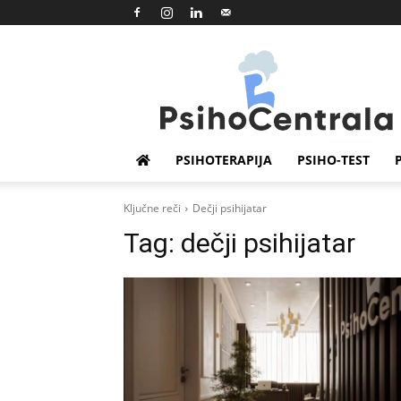
Psihocentrala
PSIHOTERAPIJA
PSIHO-TEST
Ključne reči
Dečji psihijatar
Tag:
dečji psihijatar