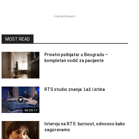
- Advertisment -
MOST READ
Privatni psihijatar u Beogradu –
kompletan vodič za pacijente
RTS studio znanja: Laž i istina
00:59:17
Intervju na RTS: burnout, odnosno kako
sagorevamo