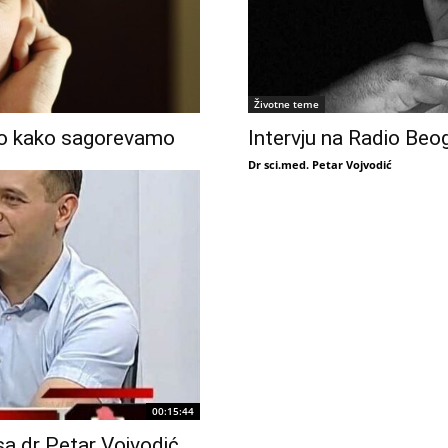
Životne teme
sno kako sagorevamo
Intervju na Radio Beo
Dr sci.med. Petar Vojvodić
00:15:44
sa dr Petar Vojvodić