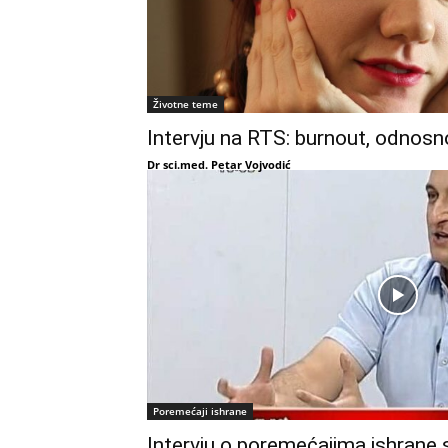
Životne teme
Intervju na RTS: burnout, odno
Dr sci.med. Petar Vojvodić
Poremećaji ishrane
Intervju o poremećajima ishrane 