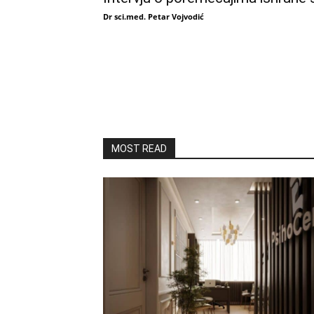
Dr sci.med. Petar Vojvodić
MOST READ