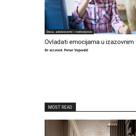
Deca, adolescenti i roditeljstvo
Ovladati emocijama u izazovnim 
Dr sci.med. Petar Vojvodić
MOST READ