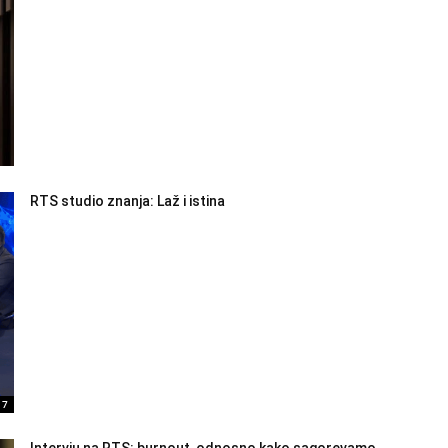
RTS studio znanja: Laž i istina
17
Intervju na RTS: burnout, odnosno kako sagorevamo