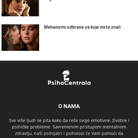
Mehanizmi odbrane za koje niste znali
O NAMA
Sve više ljudi se pita kako da reše svoje emotivne, životne i
psihičke probleme. Savremenim pristupom mentalnom
zdravlju, naši psihijatri i psiholozi će Vam pomoći da