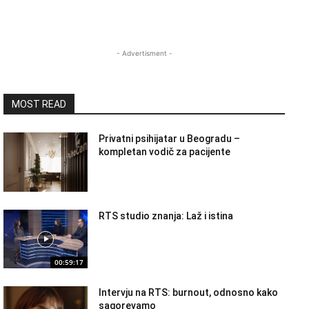
- Advertisment -
MOST READ
Privatni psihijatar u Beogradu –
kompletan vodič za pacijente
RTS studio znanja: Laž i istina
00:59:17
Intervju na RTS: burnout, odnosno kako
sagorevamo