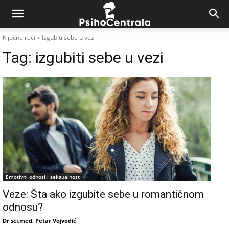
Ključne reči
Izgubiti sebe u vezi
Tag:
izgubiti sebe u vezi
Emotivni odnosi i seksualnost
Veze: Šta ako izgubite sebe u romantičnom
odnosu?
Dr sci.med. Petar Vojvodić