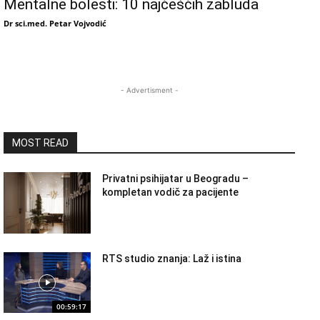
Mentalne bolesti: 10 najčešćih zabluda
Dr sci.med. Petar Vojvodić
- Advertisment -
MOST READ
Privatni psihijatar u Beogradu –
kompletan vodič za pacijente
RTS studio znanja: Laž i istina
00:59:17