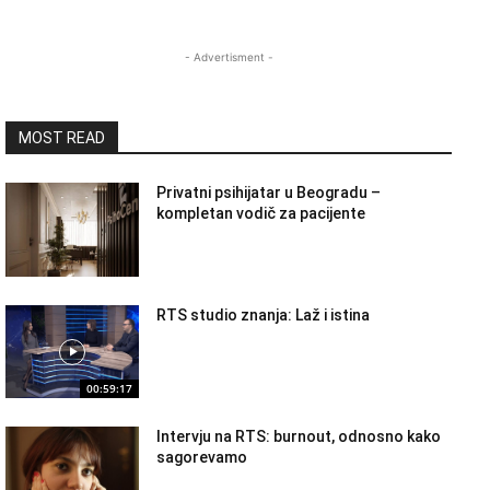
- Advertisment -
MOST READ
Privatni psihijatar u Beogradu –
kompletan vodič za pacijente
RTS studio znanja: Laž i istina
00:59:17
Intervju na RTS: burnout, odnosno kako
sagorevamo