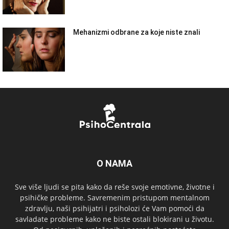
Mehanizmi odbrane za koje niste znali
O NAMA
Sve više ljudi se pita kako da reše svoje emotivne, životne i
psihičke probleme. Savremenim pristupom mentalnom
zdravlju, naši psihijatri i psiholozi će Vam pomoći da
savladate probleme kako ne biste ostali blokirani u životu.