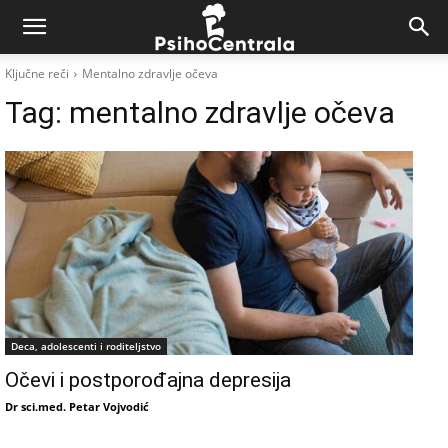
Ključne reči
Mentalno zdravlje očeva
Tag:
mentalno zdravlje očeva
Deca, adolescenti i roditeljstvo
Očevi i postporođajna depresija
Dr sci.med. Petar Vojvodić