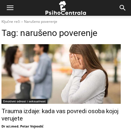
Ključne reči
Narušeno poverenje
Tag:
narušeno poverenje
Emotivni odnosi i seksualnost
Trauma izdaje: kada vas povredi osoba kojoj
verujete
Dr sci.med. Petar Vojvodić