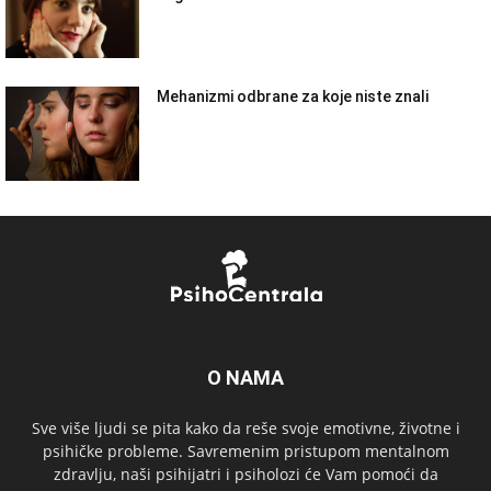
Mehanizmi odbrane za koje niste znali
O NAMA
Sve više ljudi se pita kako da reše svoje emotivne, životne i
psihičke probleme. Savremenim pristupom mentalnom
zdravlju, naši psihijatri i psiholozi će Vam pomoći da