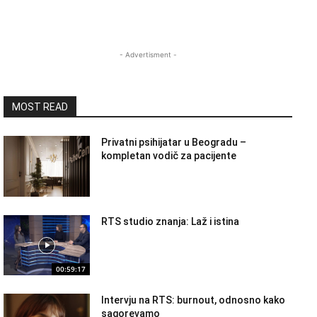
- Advertisment -
MOST READ
Privatni psihijatar u Beogradu –
kompletan vodič za pacijente
RTS studio znanja: Laž i istina
00:59:17
Intervju na RTS: burnout, odnosno kako
sagorevamo