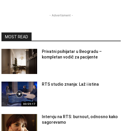
- Advertisment -
MOST READ
Privatni psihijatar u Beogradu –
kompletan vodič za pacijente
RTS studio znanja: Laž i istina
00:59:17
Intervju na RTS: burnout, odnosno kako
sagorevamo