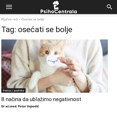
Ključne reči
Osećati se bolje
Tag:
osećati se bolje
Pomoc i podrska
8 načina da ublažimo negativnost
Dr sci.med. Petar Vojvodić