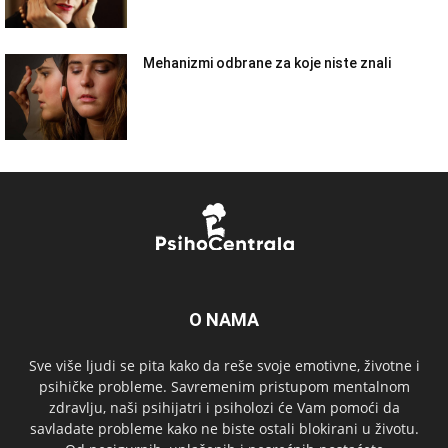
Mehanizmi odbrane za koje niste znali
O NAMA
Sve više ljudi se pita kako da reše svoje emotivne, životne i
psihičke probleme. Savremenim pristupom mentalnom
zdravlju, naši psihijatri i psiholozi će Vam pomoći da
savladate probleme kako ne biste ostali blokirani u životu.