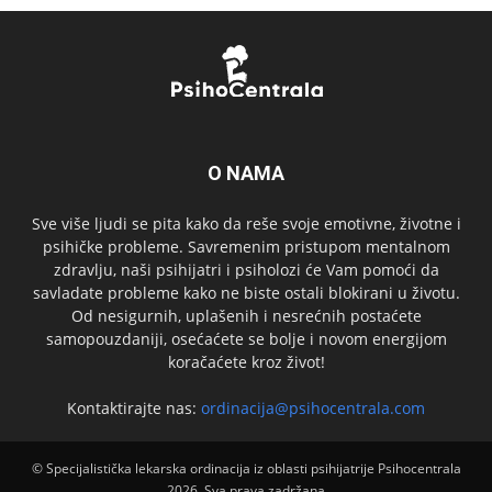
O NAMA
Sve više ljudi se pita kako da reše svoje emotivne, životne i
psihičke probleme. Savremenim pristupom mentalnom
zdravlju, naši psihijatri i psiholozi će Vam pomoći da
savladate probleme kako ne biste ostali blokirani u životu.
Od nesigurnih, uplašenih i nesrećnih postaćete
samopouzdaniji, osećaćete se bolje i novom energijom
koračaćete kroz život!
Kontaktirajte nas:
ordinacija@psihocentrala.com
© Specijalistička lekarska ordinacija iz oblasti psihijatrije Psihocentrala
2026. Sva prava zadržana