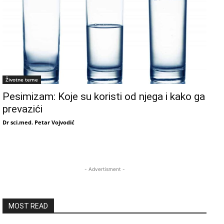
Životne teme
Pesimizam: Koje su koristi od njega i kako ga
prevazići
Dr sci.med. Petar Vojvodić
- Advertisment -
MOST READ