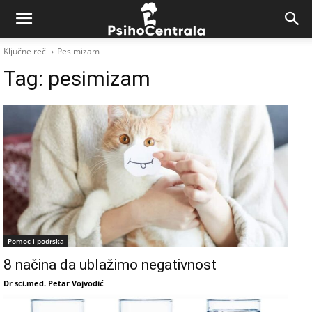
Ključne reči
Pesimizam
Tag:
pesimizam
Pomoc i podrska
8 načina da ublažimo negativnost
Dr sci.med. Petar Vojvodić