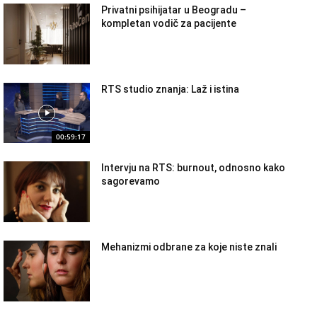
Privatni psihijatar u Beogradu –
kompletan vodič za pacijente
RTS studio znanja: Laž i istina
00:59:17
Intervju na RTS: burnout, odnosno kako
sagorevamo
Mehanizmi odbrane za koje niste znali