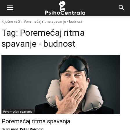
Ključne reči
Poremećaj ritma spavanje - budnost
Tag:
Poremećaj ritma
spavanje - budnost
Poremećaji spavanja
Poremećaj ritma spavanja
Dr sci.med. Petar Vojvodić