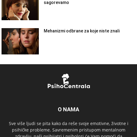
sagorevamo
Mehanizmi odbrane za koje niste znali
O NAMA
Sve više ljudi se pita kako da reše svoje emotivne, životne i
psihičke probleme. Savremenim pristupom mentalnom
zdravlju, naši psihijatri i psiholozi će Vam pomoći da