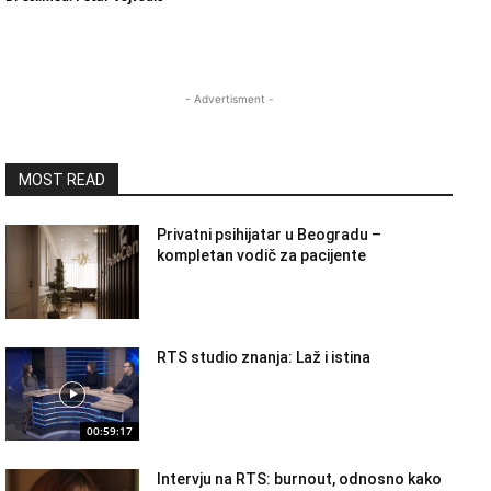
- Advertisment -
MOST READ
Privatni psihijatar u Beogradu –
kompletan vodič za pacijente
RTS studio znanja: Laž i istina
00:59:17
Intervju na RTS: burnout, odnosno kako