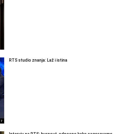
RTS studio znanja: Laž i istina
17
Intervju na RTS: burnout, odnosno kako sagorevamo