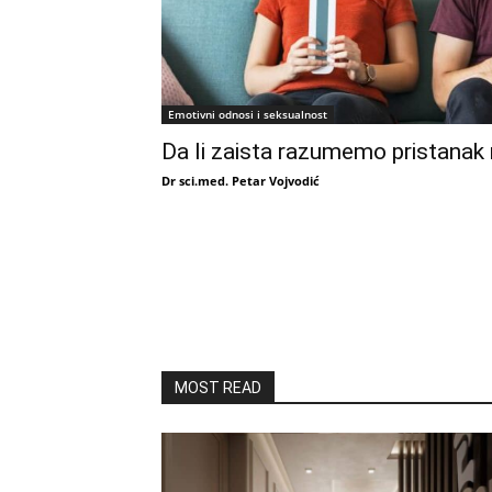
Emotivni odnosi i seksualnost
Da li zaista razumemo pristanak
Dr sci.med. Petar Vojvodić
MOST READ