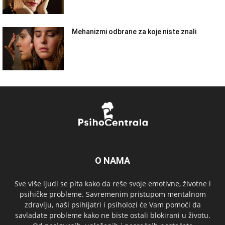
Mehanizmi odbrane za koje niste znali
O NAMA
Sve više ljudi se pita kako da reše svoje emotivne, životne i
psihičke probleme. Savremenim pristupom mentalnom
zdravlju, naši psihijatri i psiholozi će Vam pomoći da
savladate probleme kako ne biste ostali blokirani u životu.