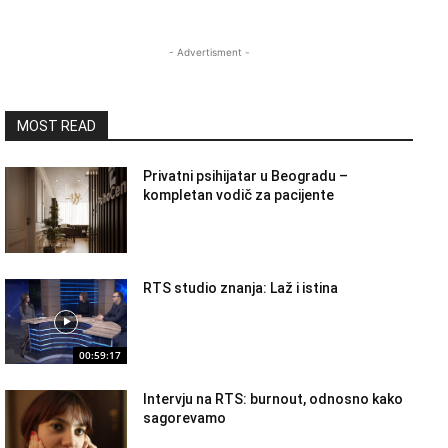
- Advertisment -
MOST READ
Privatni psihijatar u Beogradu –
kompletan vodič za pacijente
RTS studio znanja: Laž i istina
00:59:17
Intervju na RTS: burnout, odnosno kako
sagorevamo