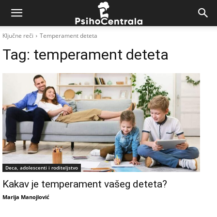
Ključne reči
Temperament deteta
Tag:
temperament deteta
Deca, adolescenti i roditeljstvo
Kakav je temperament vašeg deteta?
Marija Manojlović