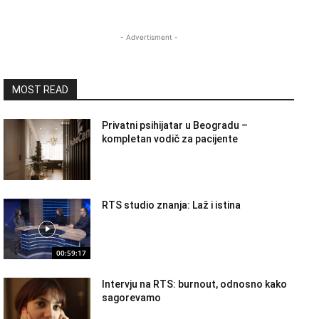
- Advertisment -
MOST READ
Privatni psihijatar u Beogradu –
kompletan vodič za pacijente
RTS studio znanja: Laž i istina
00:59:17
Intervju na RTS: burnout, odnosno kako
sagorevamo