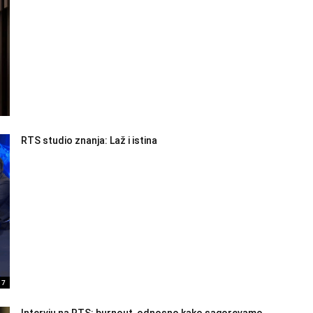
RTS studio znanja: Laž i istina
17
Intervju na RTS: burnout, odnosno kako sagorevamo