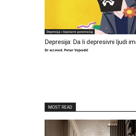
Depresija i bipolarni poremećaj
Depresija: Da li depresivni ljudi im
Dr sci.med. Petar Vojvodić
MOST READ