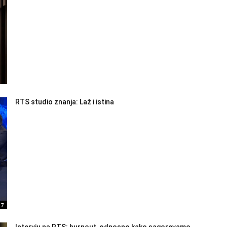
RTS studio znanja: Laž i istina
17
Intervju na RTS: burnout, odnosno kako sagorevamo