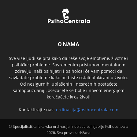
O NAMA
Sve više ljudi se pita kako da reše svoje emotivne, životne i
psihičke probleme. Savremenim pristupom mentalnom
zdravlju, naši psihijatri i psiholozi će Vam pomoći da
savladate probleme kako ne biste ostali blokirani u životu.
Od nesigurnih, uplašenih i nesrećnih postaćete
samopouzdaniji, osećaćete se bolje i novom energijom
koračaćete kroz život!
Kontaktirajte nas:
ordinacija@psihocentrala.com
© Specijalistička lekarska ordinacija iz oblasti psihijatrije Psihocentrala
2026. Sva prava zadržana