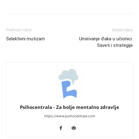
Prethodni tekst
Sledeći tekst
Selektivni mutizam
Umirivanje đaka u učionici:
Saveti i strategije
Psihocentrala - Za bolje mentalno zdravlje
https://www.psihocentrala.com