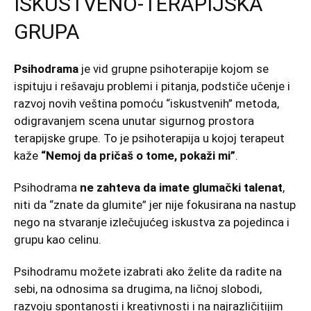
ISKUSTVENO-TERAPIJSKA
GRUPA
Psihodrama
je vid grupne psihoterapije kojom se
ispituju i rešavaju problemi i pitanja, podstiče učenje i
razvoj novih veština pomoću “iskustvenih” metoda,
odigravanjem scena unutar sigurnog prostora
terapijske grupe. To je psihoterapija u kojoj terapeut
kaže
“Nemoj da pričaš o tome, pokaži mi”
.
Psihodrama
ne zahteva da imate glumački talenat
,
niti da “znate da glumite” jer nije fokusirana na nastup
nego na stvaranje izlečujućeg iskustva za pojedinca i
grupu kao celinu.
Psihodramu možete izabrati ako želite da radite na
sebi, na odnosima sa drugima, na ličnoj slobodi,
razvoju spontanosti i
kreativnosti
i na najrazličitijim