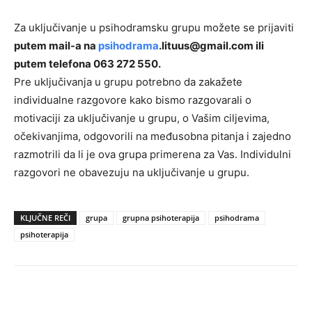
Za uključivanje u psihodramsku grupu možete se prijaviti
putem mail-a na
psihodrama
.lituus@gmail.com ili
putem telefona 063 272 550.
Pre uključivanja u grupu potrebno da zakažete
individualne razgovore kako bismo razgovarali o
motivaciji za uključivanje u grupu, o Vašim ciljevima,
očekivanjima, odgovorili na međusobna pitanja i zajedno
razmotrili da li je ova grupa primerena za Vas. Individulni
razgovori ne obavezuju na uključivanje u grupu.
KLJUČNE REČI
grupa
grupna psihoterapija
psihodrama
psihoterapija