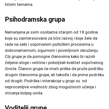
ličnim temama.
Psihodramska grupa
Namenjena je svim osobama starijim od 18 godina
koje su zainteresovane za lični razvoj i koje žele da
rade na sebi i sopstvenim psihičkim procesima u
dobronamernom, sigurnom i poverljivom okruženju.
Cilj grupe je da pomogne članovima kako bi razvili
željene uloge i veštine i poboljšali kvalitet sopstvenog
života. Članovi grupe će imati prilike da pruže podršku
drugim članovima grupe, ali takođe i da prime podršku
od drugih. Podrška i interakcije u grupi su od
neprocenljive vrednosti zbog mogućnosti učenja i
sticanja boljeg uvida.
Voditelji grupe