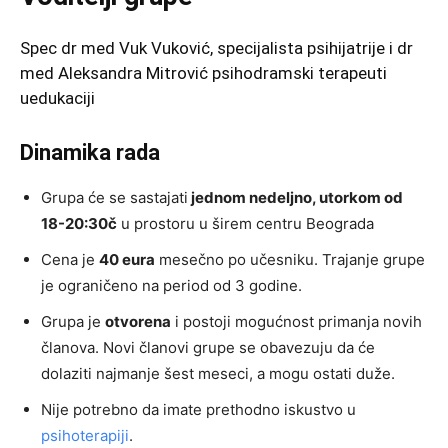
Spec dr med Vuk Vuković, specijalista psihijatrije i dr
med Aleksandra Mitrović psihodramski terapeuti
uedukaciji
Dinamika rada
Grupa će se sastajati
jednom nedeljno, utorkom od
18-20:30č
u prostoru u širem centru Beograda
Cena je
40 eura
mesečno po učesniku. Trajanje grupe
je ograničeno na period od 3 godine.
Grupa je
otvorena
i postoji mogućnost primanja novih
članova. Novi članovi grupe se obavezuju da će
dolaziti najmanje šest meseci, a mogu ostati duže.
Nije potrebno da imate prethodno iskustvo u
psihoterapiji
.